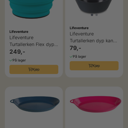
Lifeventure
Lifeventure
Lifeventure
Lifeventure
Turtallerken dyp kan
Turtallerken Flex dyp
henges på sekken
79,-
foldbar
249,-
På lager
På lager
Kjøp
Kjøp