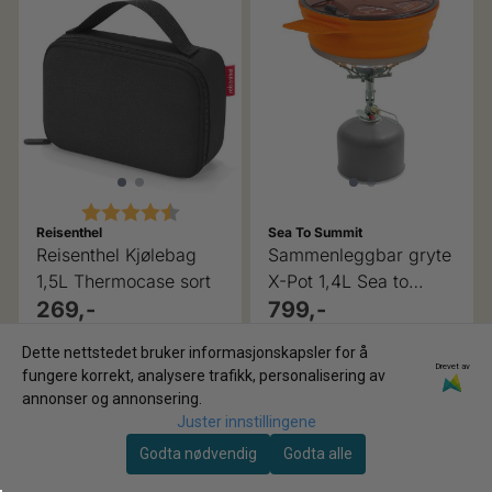
Karakter:
4.8 av 5 mulige
Reisenthel
Sea To Summit
Reisenthel Kjølebag
Sammenleggbar gryte
1,5L Thermocase sort
X-Pot 1,4L Sea to
269,-
Summit
799,-
På lager
På lager
Dette nettstedet bruker informasjonskapsler for å
Drevet av
fungere korrekt, analysere trafikk, personalisering av
Kjøp
Kjøp
annonser og annonsering.
Juster innstillingene
Godta nødvendig
Godta alle