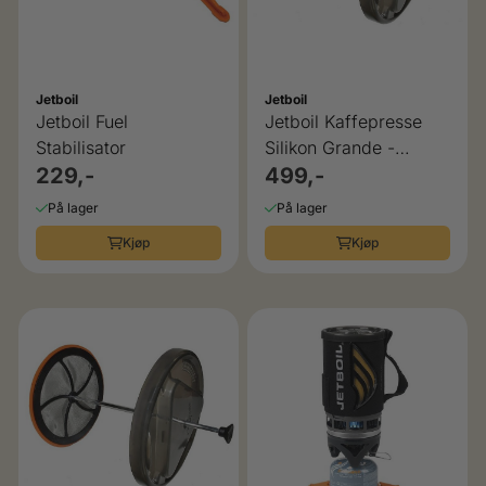
Jetboil
Jetboil
Jetboil Fuel
Jetboil Kaffepresse
Stabilisator
Silikon Grande -
229,-
Minimo, Sumo m.fl
499,-
På lager
På lager
Kjøp
Kjøp