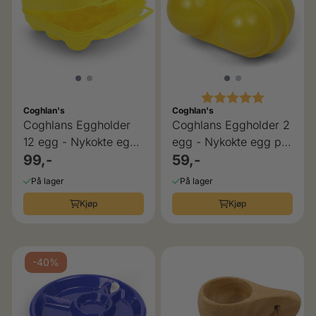
Karakter:
5.0 av 5 
Coghlan's
Coghlan's
Coghlans Eggholder
Coghlans Eggholder 2
12 egg - Nykokte egg
egg - Nykokte egg på
på tur til frokost
99,-
tur til frokost
59,-
På lager
På lager
Kjøp
Kjøp
-40%