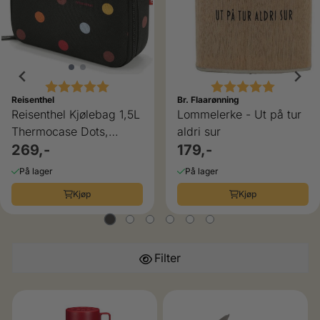
Karakter:
5.0 av 5 mulige
Karakter:
5.0 av 5
Reisenthel
Br. Flaarønning
Reisenthel Kjølebag 1,5L
Lommelerke - Ut på tur
Thermocase Dots,
aldri sur
farger
269,-
179,-
På lager
På lager
Kjøp
Kjøp
Filter