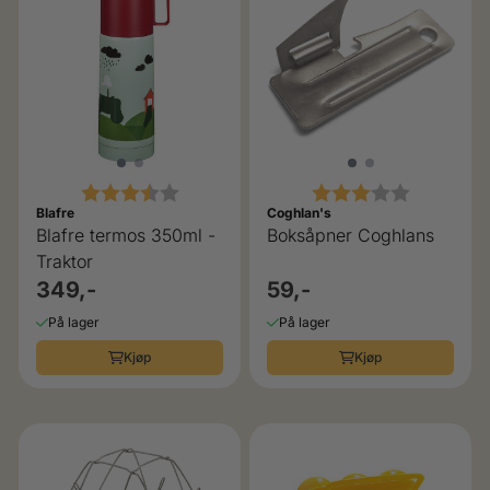
Karakter:
3.5 av 5 mulige
Karakter:
3.0 av 5 
Blafre
Coghlan's
Blafre termos 350ml -
Boksåpner Coghlans
Traktor
349,-
59,-
På lager
På lager
Kjøp
Kjøp