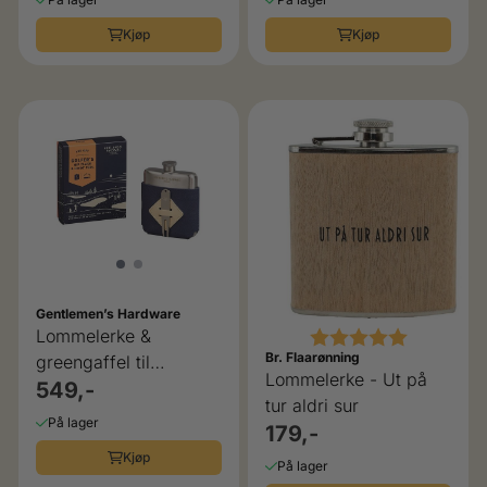
Kjøp
Kjøp
Gentlemen’s Hardware
Karakter:
5.0 av 5 
Lommelerke &
Br. Flaarønning
greengaffel til
Lommelerke - Ut på
golferen Gentlemen`s
549,-
tur aldri sur
Hardware
På lager
179,-
Kjøp
På lager