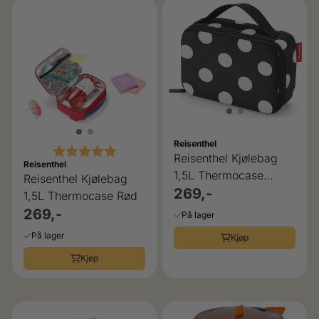
Reisenthel
Karakter:
5.0 av 5 mulige
Reisenthel Kjølebag
Reisenthel
1,5L Thermocase
Reisenthel Kjølebag
White Dots
269,-
1,5L Thermocase Rød
269,-
På lager
På lager
Kjøp
Kjøp