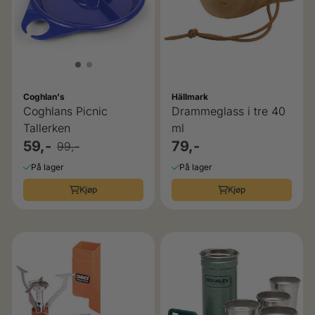
Coghlan's
Hällmark
Coghlans Picnic
Drammeglass i tre 40
Tallerken
ml
59,-
79,-
99,-
På lager
På lager
Kjøp
Kjøp