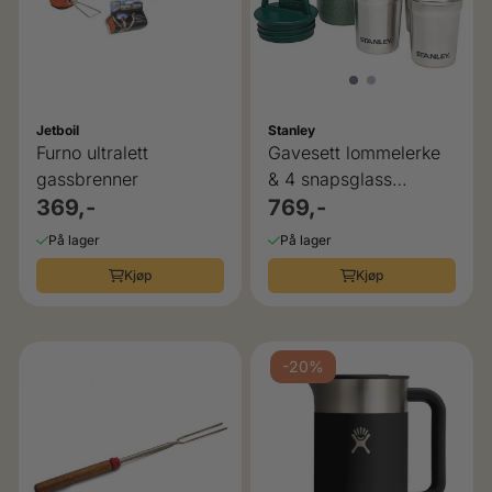
Jetboil
Stanley
Furno ultralett
Gavesett lommelerke
gassbrenner
& 4 snapsglass
369,-
Stanley
769,-
På lager
På lager
Kjøp
Kjøp
-20%