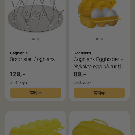
Coghlan's
Coghlan's
Brødrister Coghlans
Coghlans Eggholder -
Nykokte egg på tur til
129,-
frokost
89,-
På lager
På lager
Kjøp
Kjøp