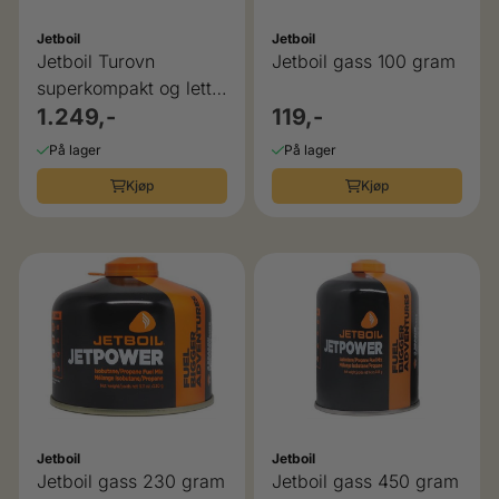
Jetboil
Jetboil
Jetboil Turovn
Jetboil gass 100 gram
superkompakt og lett
MightyMo
1.249,-
119,-
På lager
På lager
Kjøp
Kjøp
Jetboil
Jetboil
Jetboil gass 230 gram
Jetboil gass 450 gram