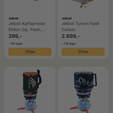
Jetboil
Jetboil
Jetboil Kaffepresse
Jetboil Turovn Flash
Silikon Zip, Flash,
Carbon
Micromo
399,-
2.699,-
På lager
På lager
Kjøp
Kjøp