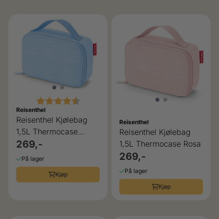
Karakter:
4.5 av 5 mulige
Reisenthel
Reisenthel Kjølebag
Reisenthel
1,5L Thermocase
Reisenthel Kjølebag
Powder Blue
269,-
1,5L Thermocase Rosa
269,-
På lager
På lager
Kjøp
Kjøp