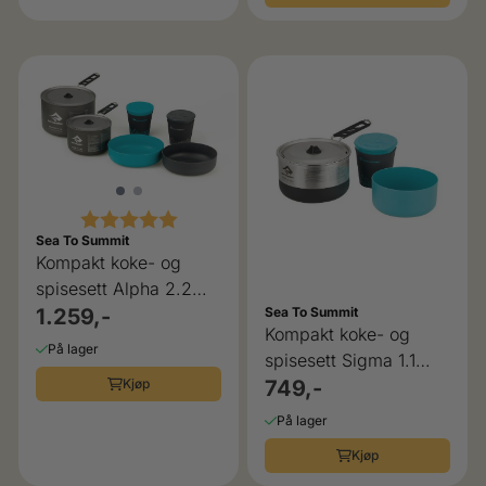
Karakter:
5.0 av 5 mulige
Sea To Summit
Kompakt koke- og
spisesett Alpha 2.2
Sea to Summit
1.259,-
Sea To Summit
Kompakt koke- og
På lager
spisesett Sigma 1.1
Kjøp
Sea to Summit
749,-
På lager
Kjøp