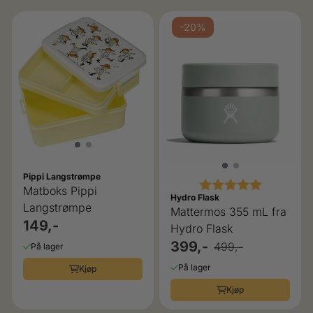
-20%
Pippi Langstrømpe
Karakter:
5.0 av 5 
Matboks Pippi
Hydro Flask
Langstrømpe
Mattermos 355 mL fra
149,-
Hydro Flask
399,-
499,-
På lager
På lager
Kjøp
Kjøp