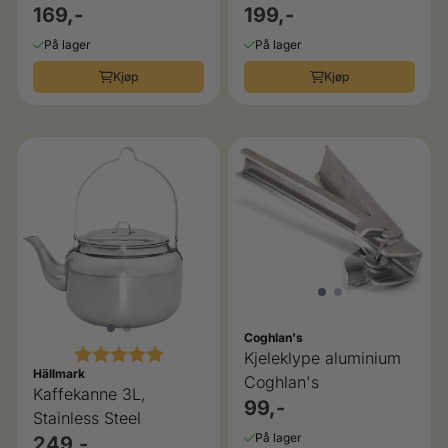
169,-
199,-
På lager
På lager
Kjøp
Kjøp
Coghlan's
Karakter:
5.0 av 5 mulige
Kjeleklype aluminium
Hällmark
Coghlan's
Kaffekanne 3L,
99,-
Stainless Steel
På lager
249,-