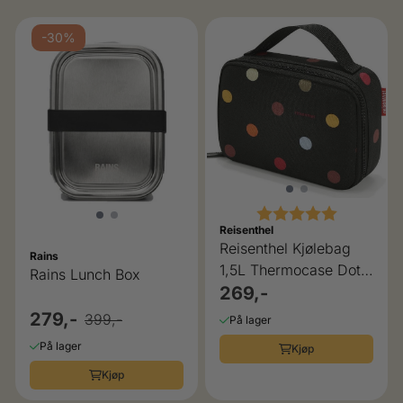
-30%
Karakter:
5.0 av 5 
Reisenthel
Reisenthel Kjølebag
Rains
1,5L Thermocase Dots,
Rains Lunch Box
farger
269,-
279,-
399,-
På lager
På lager
Kjøp
Kjøp