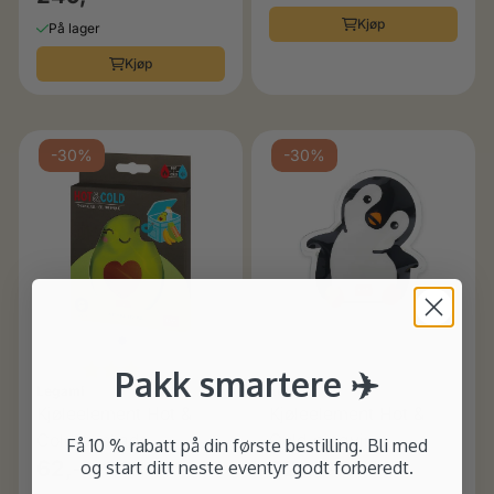
Kjøp
På lager
Kjøp
-30%
-30%
Karakter:
3.0 av 5 mulige
Pakk smartere ✈️
Legami
Legami
Kjøleelement Hot &
Kjøleelement Hot &
Cold avokado
Cold pingvin
Få 10 % rabatt på din første bestilling. Bli med
62,-
62,-
og start ditt neste eventyr godt forberedt.
89,-
89,-