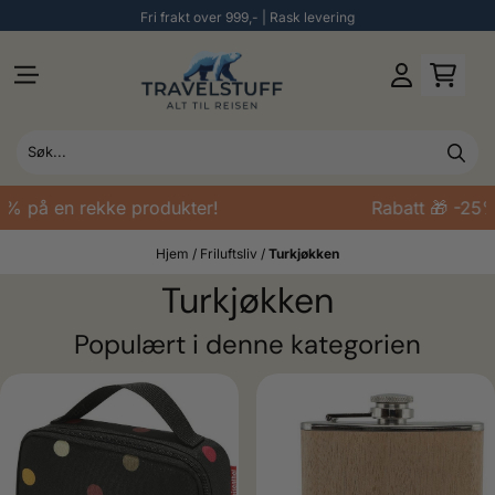
Fri frakt over 999,- | Rask levering
Hopp til innhold
 på en rekke produkter!
Rabatt 🎁 -25% p
Hjem
/
Friluftsliv
/
Turkjøkken
Turkjøkken
Populært i denne kategorien