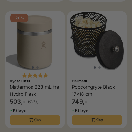
-20%
Karakter:
5.0 av 5 mulige
Hydro Flask
Hällmark
Mattermos 828 mL fra
Popcorngryte Black
Hydro Flask
17x18 cm
503,-
749,-
629,-
På lager
På lager
Kjøp
Kjøp