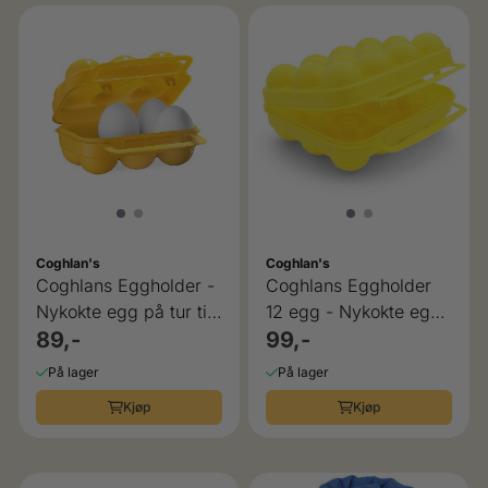
Coghlan's
Coghlan's
Coghlans Eggholder -
Coghlans Eggholder
Nykokte egg på tur til
12 egg - Nykokte egg
frokost
89,-
på tur til frokost
99,-
På lager
På lager
Kjøp
Kjøp