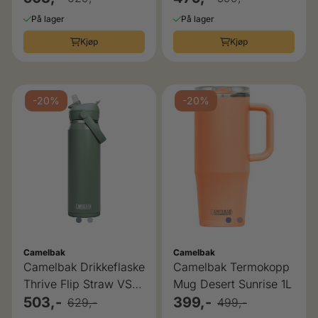
På lager
På lager
Kjøp
Kjøp
-20%
-20%
Camelbak
Camelbak
Camelbak Drikkeflaske
Camelbak Termokopp
Thrive Flip Straw VSS
Mug Desert Sunrise 1L
Moss 1L
503,-
399,-
629,-
499,-