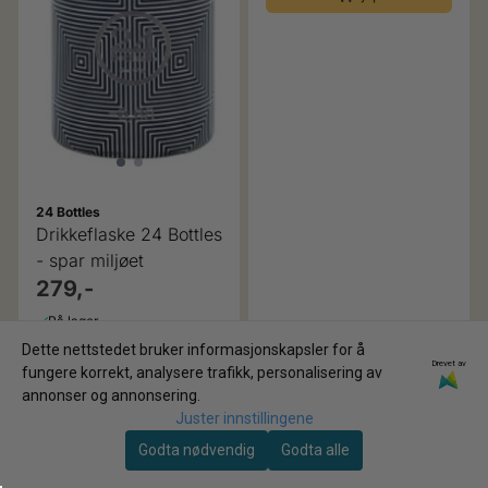
24 Bottles
Drikkeflaske 24 Bottles
- spar miljøet
279,-
På lager
Dette nettstedet bruker informasjonskapsler for å
Kjøp
Drevet av
fungere korrekt, analysere trafikk, personalisering av
annonser og annonsering.
Juster innstillingene
Godta nødvendig
Godta alle