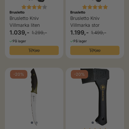
Karakter:
4.0 av 5 mulige
Karakter:
5.0 av 5 
Brusletto
Brusletto
Brusletto Kniv
Brusletto Kniv
Villmarka liten
Villmarka stor
1.039,-
1.199,-
1.299,-
1.499,-
På lager
På lager
Kjøp
Kjøp
-20%
-20%