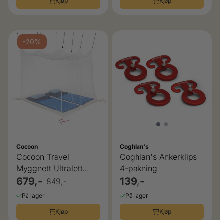
Kjøp
Kjøp
-20%
Cocoon
Coghlan's
Cocoon Travel
Coghlan's Ankerklips
Myggnett Ultralett
4-pakning
Box-Double White
679,-
139,-
849,-
200x200 cm
På lager
På lager
Kjøp
Kjøp