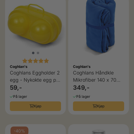
Karakter:
5.0 av 5 mulige
Coghlan's
Coghlan's
Coghlans Eggholder 2
Coghlans Håndkle
egg - Nykokte egg på
Mikrofiber 140 x 70
tur til frokost
59,-
cm
349,-
På lager
På lager
Kjøp
Kjøp
-40%