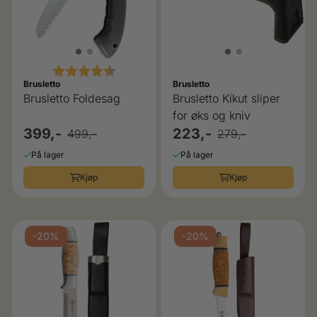
Karakter:
4.5 av 5 mulige
Brusletto
Brusletto
Brusletto Foldesag
Brusletto Kikut sliper
for øks og kniv
399,-
223,-
499,-
279,-
På lager
På lager
Kjøp
Kjøp
-20%
-20%