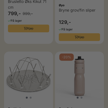
Brusletto Øks Kikut 71
Øyo
cm
Bryne grov/fin sliper
799,-
999,-
På lager
129,-
Kjøp
På lager
Kjøp
-20%