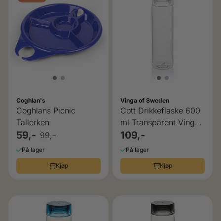
Coghlan's
Vinga of Sweden
Coghlans Picnic
Cott Drikkeflaske 600
Tallerken
ml Transparent Vinga
59,-
of Sweden
109,-
99,-
På lager
På lager
Kjøp
Kjøp