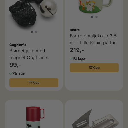
Blafre
Blafre emaljekopp 2,5
dL - Lille Kanin på tur
Coghlan's
219,-
Bjørnebjelle med
magnet Coghlan's
På lager
99,-
Kjøp
På lager
Kjøp