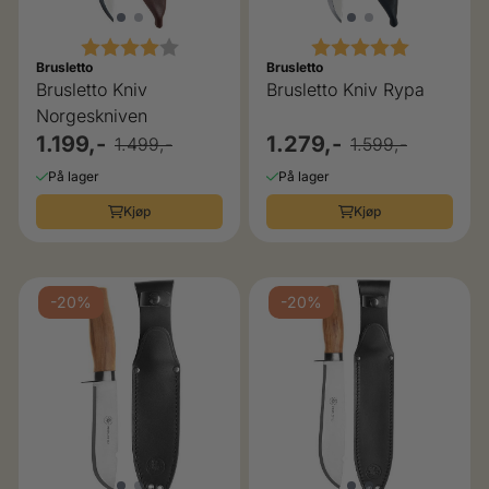
Karakter:
5.0 av 5 
Karakter:
4.0 av 5 mulige
Brusletto
Brusletto
Brusletto Kniv Rypa
Brusletto Kniv
Norgeskniven
1.279,-
1.199,-
1.599,-
1.499,-
På lager
På lager
Kjøp
Kjøp
-20%
-20%