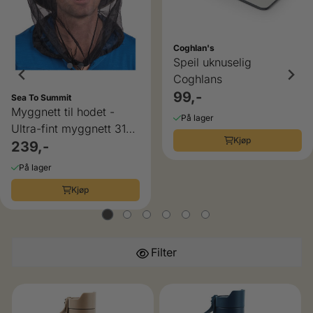
Coghlan's
Speil uknuselig
Coghlans
ulige
99,-
Sea To Summit
Myggnett til hodet -
På lager
Ultra-fint myggnett 310
Kjøp
hull/cm²
239,-
På lager
Kjøp
Filter