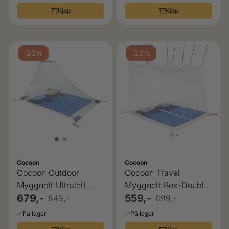
Kjøp
Kjøp
-20%
-20%
Cocoon
Cocoon
Cocoon Outdoor
Cocoon Travel
Myggnett Ultralett
Myggnett Box-Double
Double Silt Green
679,-
White 200x200 cm
559,-
849,-
699,-
230x150 cm
På lager
På lager