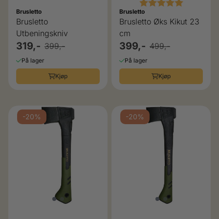
Karakter:
5.0 av 5 
Brusletto
Brusletto
Brusletto
Brusletto Øks Kikut 23
Utbeningskniv
cm
319,-
399,-
399,-
499,-
På lager
På lager
Kjøp
Kjøp
-20%
-20%