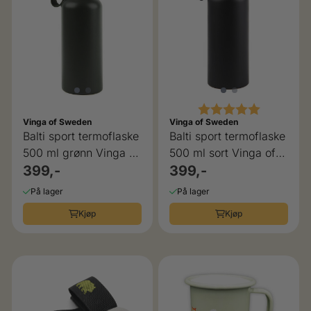
Karakter:
5.0 av 5 
Vinga of Sweden
Vinga of Sweden
Balti sport termoflaske
Balti sport termoflaske
500 ml grønn Vinga of
500 ml sort Vinga of
sweden
399,-
sweden
399,-
På lager
På lager
Kjøp
Kjøp