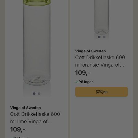
Vinga of Sweden
Cott Drikkeflaske 600
ml oransje Vinga of
Sweden
109,-
På lager
Kjøp
Vinga of Sweden
Cott Drikkeflaske 600
ml lime Vinga of
Sweden
109,-