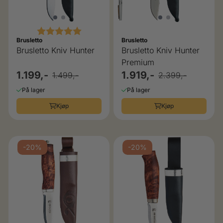
Karakter:
5.0 av 5 mulige
Brusletto
Brusletto
Brusletto Kniv Hunter
Brusletto Kniv Hunter
Premium
1.199,-
1.919,-
1.499,-
2.399,-
På lager
På lager
Kjøp
Kjøp
-20%
-20%