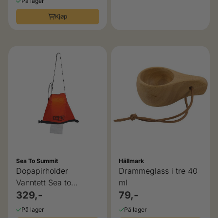
På lager
Kjøp
Sea To Summit
Hällmark
Dopapirholder
Drammeglass i tre 40
Vanntett Sea to
ml
Summit
329,-
79,-
På lager
På lager