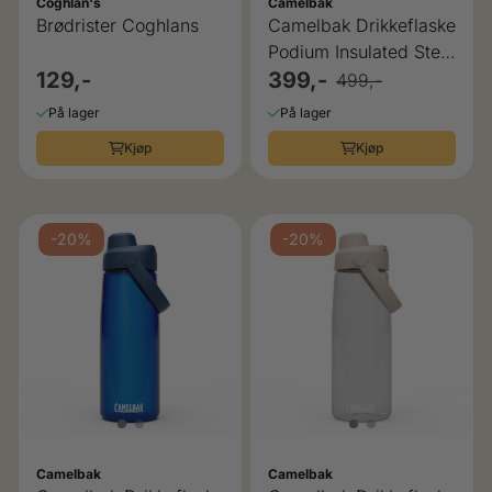
Coghlan's
Camelbak
Brødrister Coghlans
Camelbak Drikkeflaske
Podium Insulated Steel
129,-
399,-
Petal, 0,65L
499,-
På lager
På lager
Kjøp
Kjøp
-20%
-20%
Camelbak
Camelbak