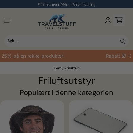
Fri frakt over 999,- | Rask levering
Hopp til innhold
5% på en rekke produkter!
Rabatt 🎁 -25%
Hjem
/
Friluftsliv
Friluftsutstyr
Populært i denne kategorien