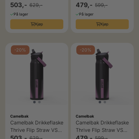
Black 1L
503,-
Deep Sea Dawn 0,75L
479,-
629,-
599,-
På lager
På lager
Kjøp
Kjøp
-20%
-20%
Camelbak
Camelbak
Camelbak Drikkeflaske
Camelbak Drikkeflaske
Thrive Flip Straw VSS
Thrive Flip Straw VSS
Lavendar Dawn 1L
503,-
Lavender Dawn 0,75L
479,-
629,-
599,-