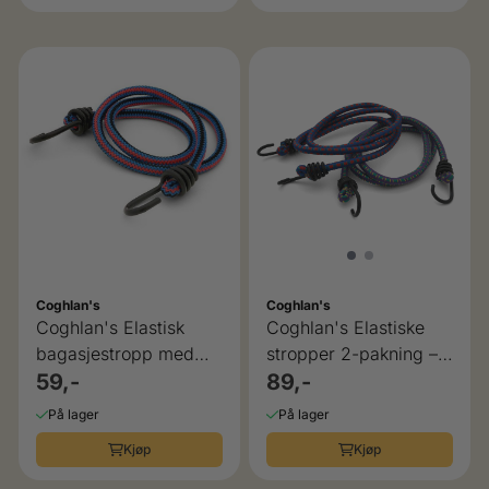
Coghlan's
Coghlan's
Coghlan's Elastisk
Coghlan's Elastiske
bagasjestropp med
stropper 2-pakning –
kroker 83 cm
59,-
51 cm
89,-
På lager
På lager
Kjøp
Kjøp