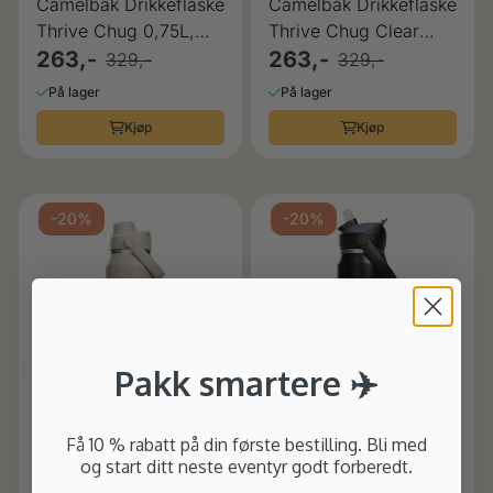
Camelbak Drikkeflaske
Camelbak Drikkeflaske
Thrive Chug 0,75L,
Thrive Chug Clear
Oxford
263,-
0,75L
263,-
329,-
329,-
På lager
På lager
Kjøp
Kjøp
-20%
-20%
Pakk smartere ✈️
Få 10 % rabatt på din første bestilling. Bli med
Camelbak
Camelbak
og start ditt neste eventyr godt forberedt.
Camelbak Drikkeflaske
Camelbak Drikkeflaske