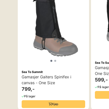
Sea To S
Gamasje
Sea To Summit
One Si
Gamasjer Gaiters Spinifex i
599,-
canvas - One Size
På lager
799,-
På lager
Kjøp