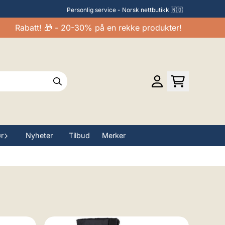
Personlig service - Norsk nettbutikk 🇳🇴
Rabatt! 🎁 - 20-30% på en rekke produkter!
ør
Nyheter
Tilbud
Merker