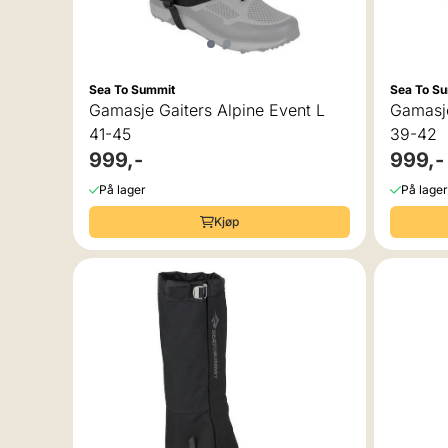
Sea To Summit
Sea To S
Gamasje Gaiters Alpine Event L
Gamasje
41-45
39-42
999,-
999,-
På lager
På lager
Kjøp