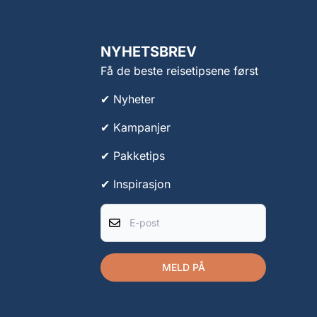
NYHETSBREV
Få de beste reisetipsene først
✔ Nyheter
✔ Kampanjer
✔ Pakketips
✔ Inspirasjon
E-post
MELD PÅ