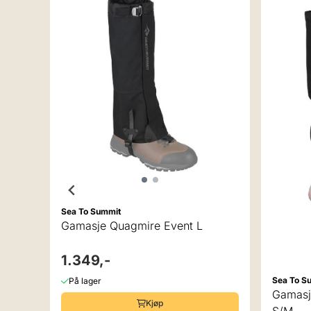
er
Sea To Summit
Gamasje Quagmire Event L
1.349,-
Sea To S
På lager
Gamasj
Kjøp