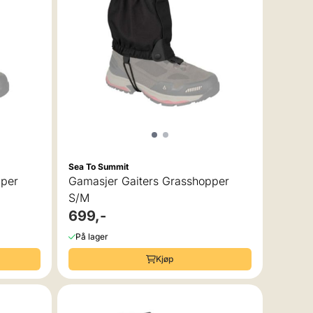
Sea To Summit
pper
Gamasjer Gaiters Grasshopper
S/M
699,-
På lager
Kjøp