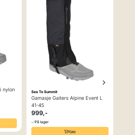
Sea To
Gamas
43-4
999
På la
i nylon
Sea To Summit
Gamasje Gaiters Alpine Event L
41-45
999,-
På lager
Kjøp