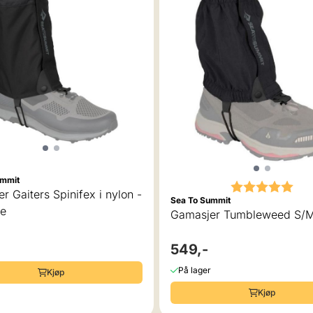
ummit
Karakter:
5.0
r Gaiters Spinifex i nylon -
Sea To Summit
ze
Gamasjer Tumbleweed S/
549,-
På lager
Kjøp
Kjøp