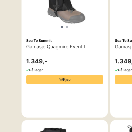
Sea To Summit
Sea To S
Gamasje Quagmire Event L
Gamasj
1.349,-
1.349
På lager
På lager
Kjøp