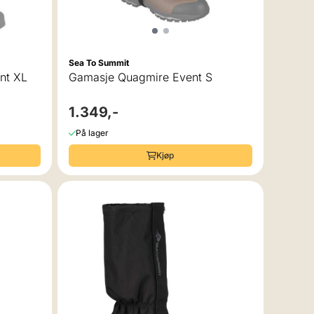
Sea To Summit
nt XL
Gamasje Quagmire Event S
1.349,-
På lager
Kjøp