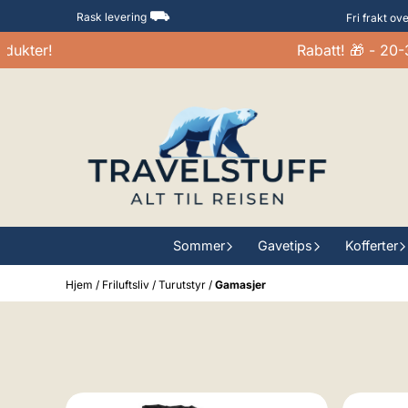
Hopp til innhold
⛟
Rask levering
Fri frakt ov
kter!
Rabatt! 🎁 - 20-30
Sommer
Gavetips
Kofferter
Hjem
/
Friluftsliv
/
Turutstyr
/
Gamasjer