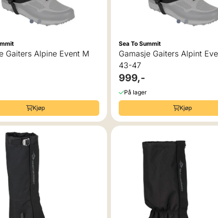
ummit
Sea To Summit
 Gaiters Alpine Event M
Gamasje Gaiters Alpint Eve
43-47
999,-
På lager
Kjøp
Kjøp