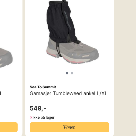
 av 5 mulige
Sea To Summit
M
Gamasjer Tumbleweed ankel L/XL
549,-
Ikke på lager
Kjøp