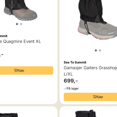
ummit
e Quagmire Event XL
,-
Sea To Summit
Gamasjer Gaiters Grassho
Kjøp
L/XL
699,-
På lager
Kjøp