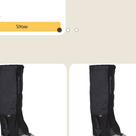
r
Kjøp