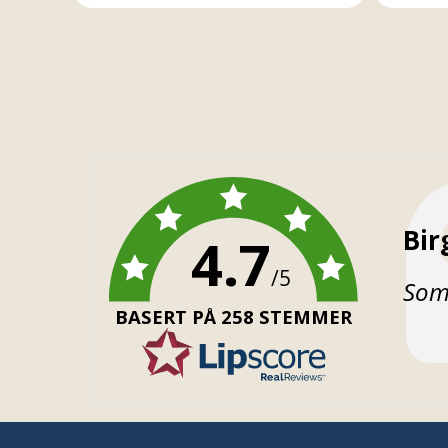
For
Bir
4.7
/5
Teks
Som 
BASERT PÅ 258 STEMMER