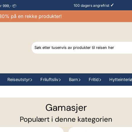
✓
100 dagers angrefrist
er 999,- 📦
% på en rekke produkter!
Reiseutstyr
Friluftsliv
Barn
Fritid
Hytteinteri
Gamasjer
Populært i denne kategorien