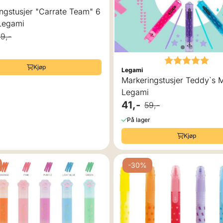
er "Carrate Team" 6
tk fra Legami
9,-
Karakter:
5.0
Kjøp
Legami
Markeringstusjer Teddy`s 
Legami
41,-
59,-
På lager
Kjøp
-30%