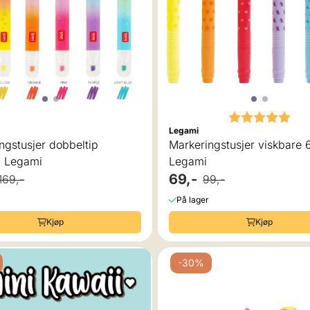
Karakter:
5.0
Legami
ngstusjer dobbeltip
Markeringstusjer viskbare 6
 Legami
Legami
69,-
169,-
99,-
På lager
Kjøp
Kjøp
-30%