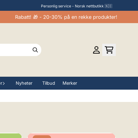
Personlig service - Norsk nettbutikk 🇳🇴
Rabatt! 🎁 - 20-30% på en rekke produkter!
ør
Nyheter
Tilbud
Merker