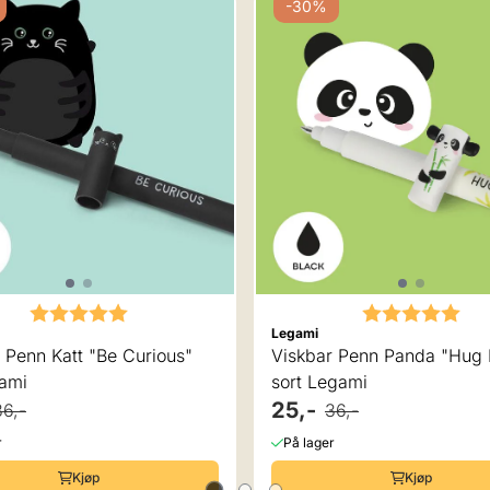
-30%
Karakter:
5.0 av 5 mulige
Karakter:
5.0
Legami
 Penn Katt "Be Curious"
Viskbar Penn Panda "Hug Me",
gami
sort Legami
25,-
36,-
36,-
r
På lager
Kjøp
Kjøp