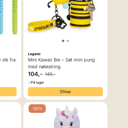
 av 5 mulige
Legami
 stk fra
Mini Kawaii Bie – Søt mini pung
med nøkkelring
104,-
149,-
På lager
Kjøp
-30%