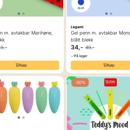
Legami
n m. avtakbar Marihøne,
Gel penn m. avtakbar Mons
ekk
blått blekk
34,-
49,-
49,-
På lager
Kjøp
Kjøp
-30%