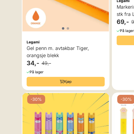
Legami
Markeringstusj
s
69,-
9
På lager
Legami
Gel penn m. avtakbar Tiger,
orangsje blekk
34,-
49,-
På lager
Kjøp
-30%
-30%