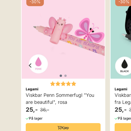
-30%
-30%
Karakter:
5.0 av 5 mulige
Legami
Legami
penn
Viskbar Penn Sommerfugl "You
Viskbar
are beautiful", rosa
fra Le
25,-
25,-
36,-
På lager
På lage
Kjøp