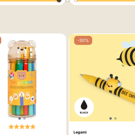
-30%
Karakter:
5.0 av 5 mulige
Legami