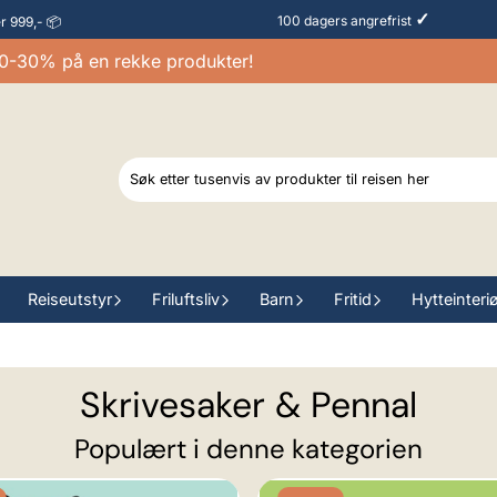
✓
100 dagers angrefrist
er 999,- 📦
0% på en rekke produkter!
Reiseutstyr
Friluftsliv
Barn
Fritid
Hytteinteri
Skrivesaker & Pennal
Populært i denne kategorien