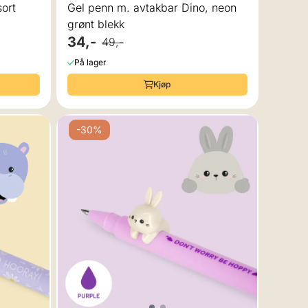
sort
Gel penn m. avtakbar Dino, neon
grønt blekk
34,-
49,-
På lager
Kjøp
-30%