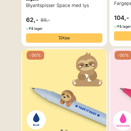
Fargep
Blyantspisser Space med lys
104,-
62,-
89,-
På lager
På lager
Kjøp
-30%
-30%