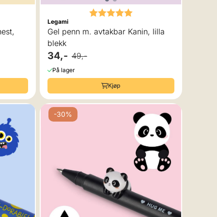
Karakter:
5.0 av 5 mulige
Legami
est,
Gel penn m. avtakbar Kanin, lilla
blekk
34,-
49,-
På lager
Kjøp
-30%