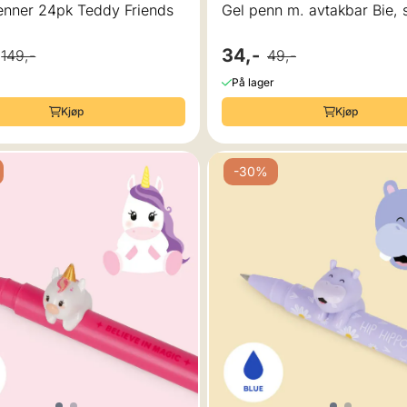
enner 24pk Teddy Friends
Gel penn m. avtakbar Bie, 
34,-
149,-
49,-
På lager
Kjøp
Kjøp
-30%