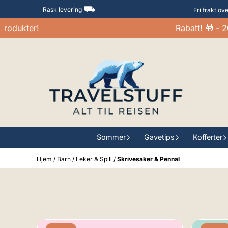
Hopp til innhold
⛟
Rask levering
Fri frakt ov
ukter!
Rabatt! 🎁 - 20-3
Sommer
Gavetips
Kofferter
Hjem
/
Barn
/
Leker & Spill
/
Skrivesaker & Pennal