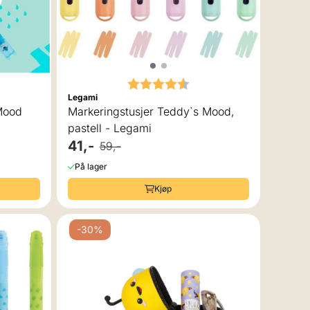
 av 5 mulige
Karakter:
4.5 av 5 mulige
Legami
Mood
Markeringstusjer Teddy`s Mood,
pastell - Legami
41,-
59,-
På lager
Kjøp
-30%