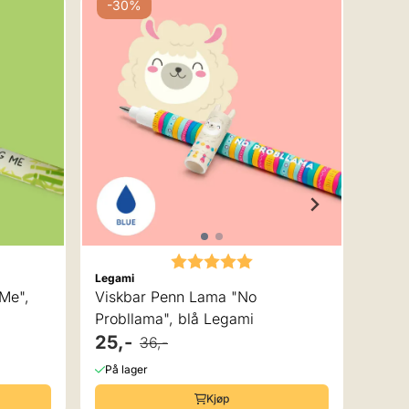
-30%
-3
 av 5 mulige
Karakter:
5.0 av 5 mulige
Legami
Legam
Viskbar Penn Lama "No
Visk
Probllama", blå Legami
Limi
25,-
97,-
36,-
På lager
På la
Kjøp