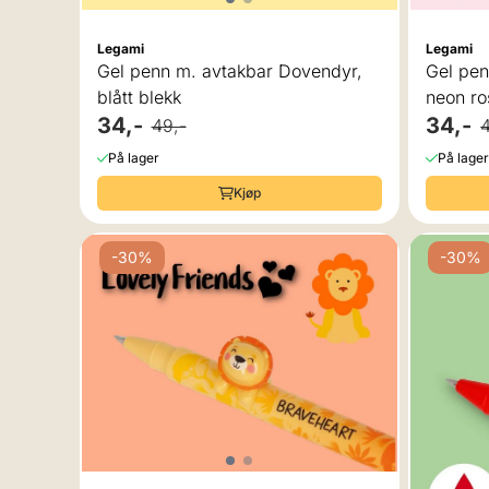
Legami
Legami
Gel penn m. avtakbar Dovendyr,
Gel pen
blått blekk
neon ro
34,-
34,-
49,-
På lager
På lager
Kjøp
-30%
-30%