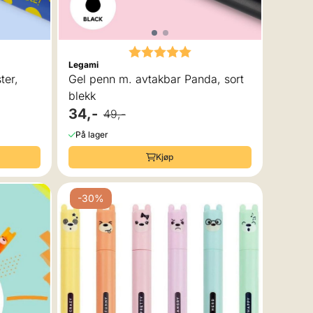
Karakter:
5.0 av 5 mulige
Legami
ter,
Gel penn m. avtakbar Panda, sort
blekk
34,-
49,-
På lager
Kjøp
-30%