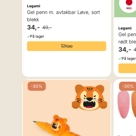
Legami
Gel penn m. avtakbar Løve, sort
blekk
34,-
49,-
Legami
Gel pen
På lager
rødt bl
Kjøp
34,-
På lager
-30%
-30%