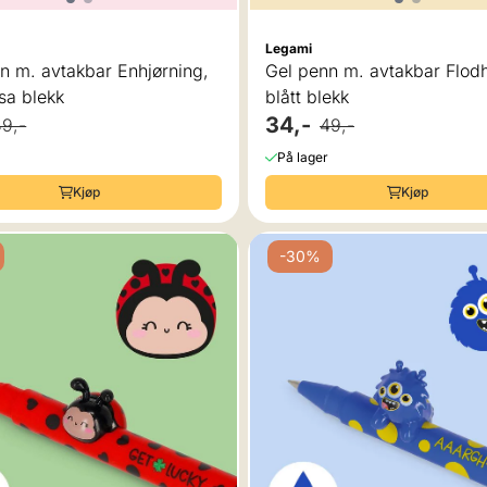
Legami
n m. avtakbar Enhjørning,
Gel penn m. avtakbar Flodh
sa blekk
blått blekk
34,-
49,-
49,-
På lager
Kjøp
Kjøp
-30%