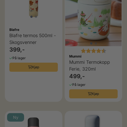
Blafre
Blafre termos 500ml -
Skogsvenner
399,-
Karakter:
4.5 av 5 
Mummi
På lager
Mummi Termokopp
Kjøp
Ferie, 320ml
499,-
På lager
Kjøp
Ny