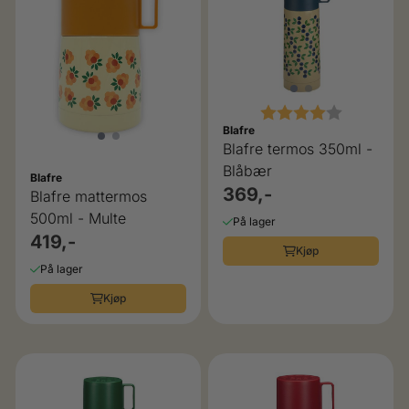
Karakter:
4.0 av 5 
Blafre
Blafre termos 350ml -
Blåbær
Blafre
369,-
Blafre mattermos
500ml - Multe
På lager
419,-
Kjøp
På lager
Kjøp