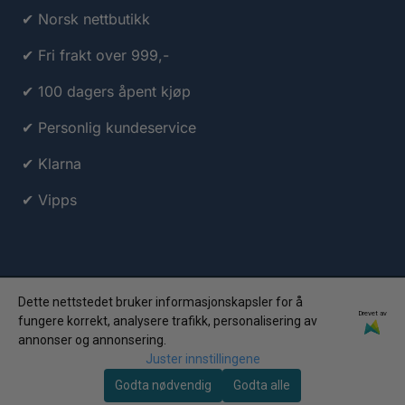
✔ Norsk nettbutikk
✔ Fri frakt over 999,-
✔ 100 dagers åpent kjøp
✔ Personlig kundeservice
✔ Klarna
✔ Vipps
Dette nettstedet bruker informasjonskapsler for å
Drevet av
fungere korrekt, analysere trafikk, personalisering av
annonser og annonsering.
© 2026 Travelstuff.no AS • Org.nr: 998 063 809 • Alle
Juster innstillingene
rettigheter forbeholdt
Godta nødvendig
Godta alle