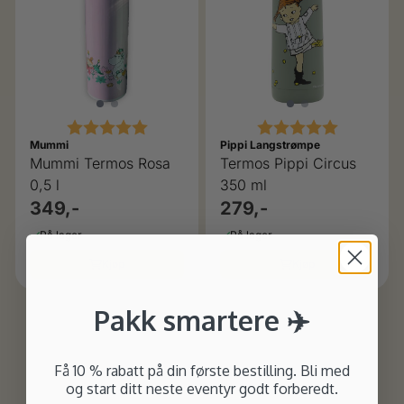
Karakter:
5.0 av 5 mulige
Karakter:
5.0 av 5 
Mummi
Pippi Langstrømpe
Mummi Termos Rosa
Termos Pippi Circus
0,5 l
350 ml
349,-
279,-
På lager
På lager
Kjøp
Kjøp
Pakk smartere ✈️
Få 10 % rabatt på din første bestilling. Bli med
og start ditt neste eventyr godt forberedt.