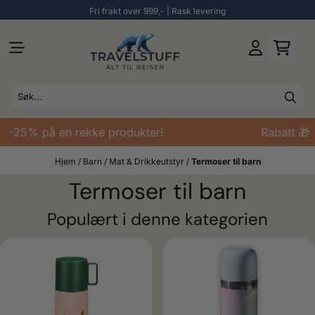
Fri frakt over 999,- | Rask levering
Hopp til innhold
 -25% på en rekke produkter!
Rabatt 🎁 
Hjem
/
Barn
/
Mat & Drikkeutstyr
/
Termoser til barn
Termoser til barn
Populært i denne kategorien
ulige