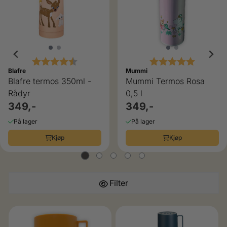
Karakter:
4.6 av 5 mulige
Karakter:
5.0 av 5
Blafre
Mummi
Blafre termos 350ml -
Mummi Termos Rosa
Rådyr
0,5 l
349,-
349,-
På lager
På lager
Kjøp
Kjøp
Filter