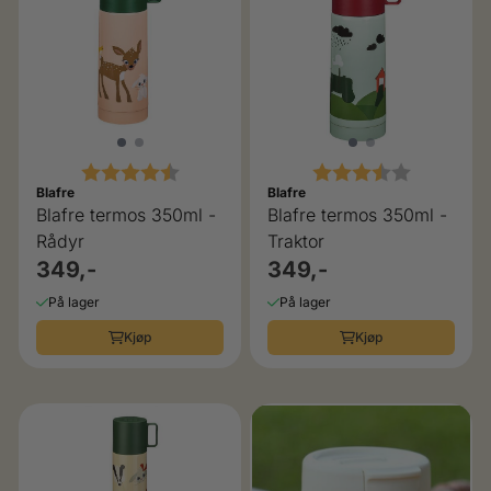
Karakter:
4.6 av 5 mulige
Karakter:
3.5 av 5 
Blafre
Blafre
Blafre termos 350ml -
Blafre termos 350ml -
Rådyr
Traktor
349,-
349,-
På lager
På lager
Kjøp
Kjøp