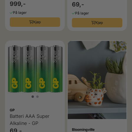
PU-skinn – Black
999,-
69,-
På lager
På lager
Kjøp
Kjøp
GP
Batteri AAA Super
Alkaline - GP
69,-
Bloomingville