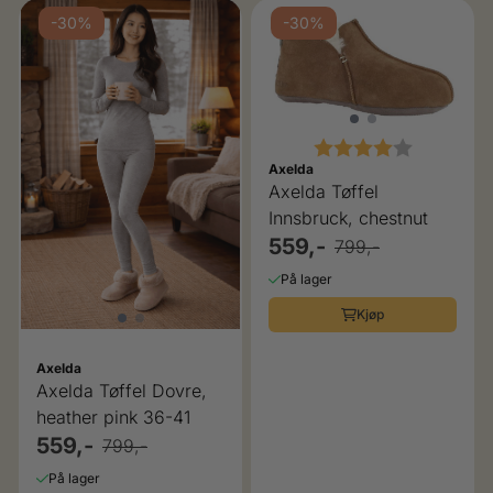
-30%
-30%
Karakter:
4.0 av 5 
Axelda
Axelda Tøffel
Innsbruck, chestnut
559,-
799,-
På lager
Kjøp
Axelda
Axelda Tøffel Dovre,
heather pink 36-41
559,-
799,-
På lager