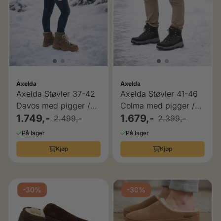
Axelda
Axelda
Axelda Støvler 37-42
Axelda Støvler 41-46
Davos med pigger /
Colma med pigger /
brodder
1.749,-
brodder
1.679,-
2.499,-
2.399,-
På lager
På lager
Kjøp
Kjøp
-30%
-30%