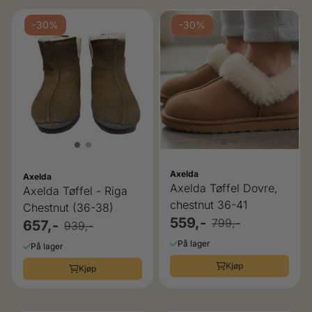
-30%
-30%
Axelda
Axelda
Axelda Tøffel Dovre,
Axelda Tøffel - Riga
chestnut 36-41
Chestnut (36-38)
559,-
799,-
657,-
939,-
På lager
På lager
Kjøp
Kjøp