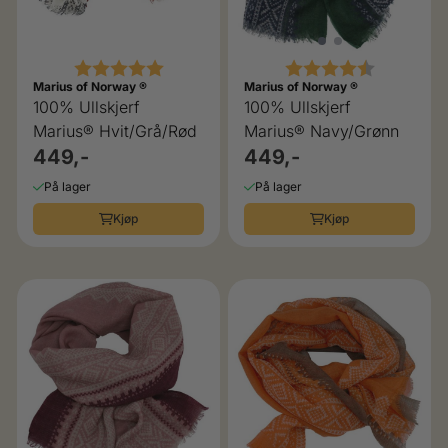
Karakter:
5.0 av 5 mulige
Karakter:
4.5 av 5 
Marius of Norway ®
Marius of Norway ®
100% Ullskjerf
100% Ullskjerf
Marius® Hvit/Grå/Rød
Marius® Navy/Grønn
449,-
449,-
På lager
På lager
Kjøp
Kjøp