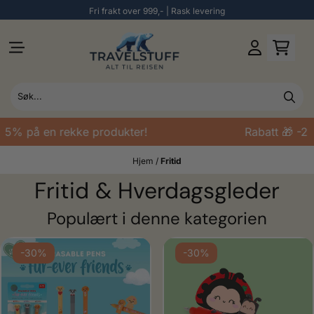
Fri frakt over 999,- | Rask levering
Hopp til innhold
 på en rekke produkter!
Rabatt 🎁 -25% p
Hjem
/
Fritid
Fritid & Hverdagsgleder
Populært i denne kategorien
ulige
-30%
-30%