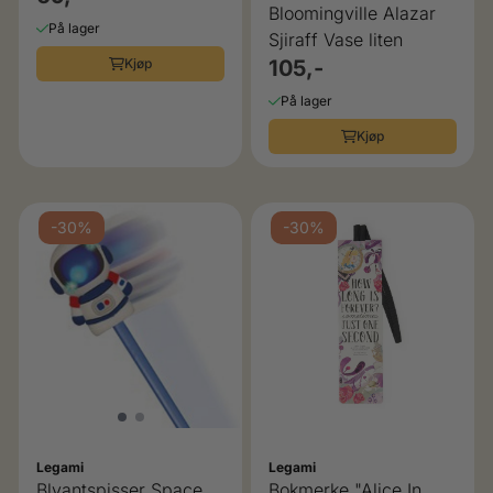
Bloomingville Alazar
På lager
Sjiraff Vase liten
Kjøp
105,-
På lager
Kjøp
-30%
-30%
Legami
Legami
Blyantspisser Space
Bokmerke "Alice In