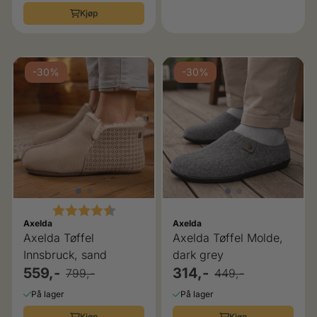
Kjøp
-30%
-30%
Karakter:
4.5 av 5 mulige
Axelda
Axelda
Axelda Tøffel
Axelda Tøffel Molde,
Innsbruck, sand
dark grey
559,-
314,-
799,-
449,-
På lager
På lager
Kjøp
Kjøp