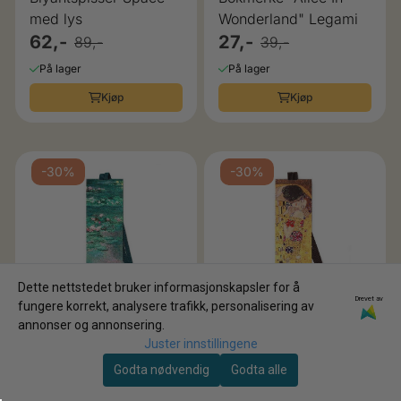
med lys
Wonderland" Legami
62,-
27,-
89,-
39,-
På lager
På lager
Kjøp
Kjøp
-30%
-30%
Dette nettstedet bruker informasjonskapsler for å
Drevet av
fungere korrekt, analysere trafikk, personalisering av
annonser og annonsering.
Karakter:
3.0 av 5 mulige
Juster innstillingene
Legami
Legami
Godta nødvendig
Godta alle
Bokmerke "Claude
Bokmerke "Gustav