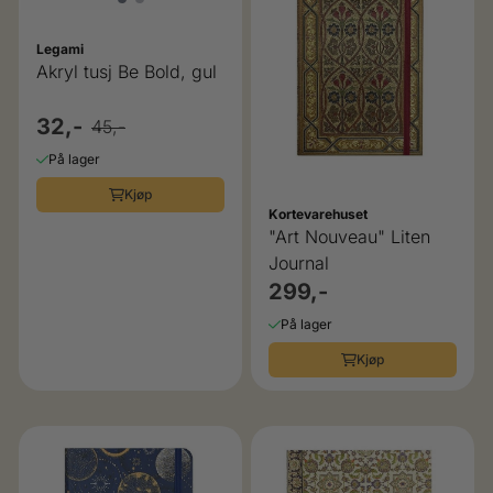
Legami
Akryl tusj Be Bold, gul
32,-
45,-
På lager
Kjøp
Kortevarehuset
"Art Nouveau" Liten
Journal
299,-
På lager
Kjøp