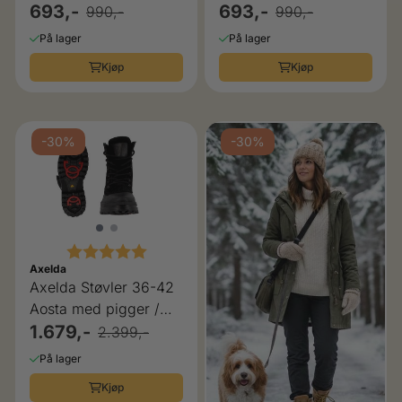
693,-
693,-
990,-
990,-
På lager
På lager
Kjøp
Kjøp
-30%
-30%
Karakter:
5.0 av 5 mulige
Axelda
Axelda Støvler 36-42
Aosta med pigger /
brodder, black
1.679,-
2.399,-
På lager
Kjøp