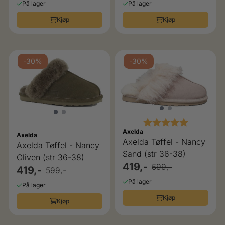
På lager
På lager
Kjøp
Kjøp
-30%
-30%
Karakter:
5.0 av 5 
Axelda
Axelda
Axelda Tøffel - Nancy
Axelda Tøffel - Nancy
Sand (str 36-38)
Oliven (str 36-38)
419,-
599,-
419,-
599,-
På lager
På lager
Kjøp
Kjøp