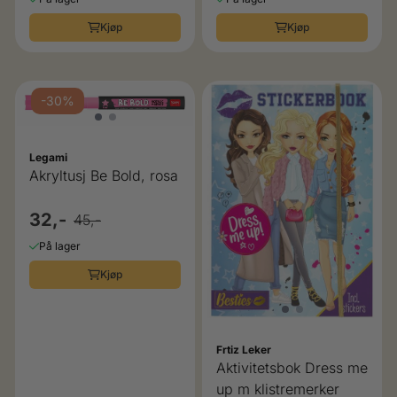
Kjøp
Kjøp
-30%
Legami
Akryltusj Be Bold, rosa
32,-
45,-
På lager
Kjøp
Frtiz Leker
Aktivitetsbok Dress me
up m klistremerker