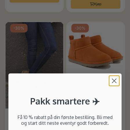
Kjøp
-30%
-30%
Karakter:
4.0 av 5 
Axelda
Axelda Støvel Genoa
Pakk smartere ✈️
WP, orange
629,-
899,-
Få 10 % rabatt på din første bestilling. Bli med
Axelda
På lager
og start ditt neste eventyr godt forberedt.
Axelda Støvel Genoa
Kjøp