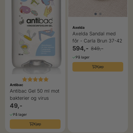
Axelda
Axelda Sandal med
fôr - Carla Brun 37-42
594,-
849,-
På lager
Kjøp
Karakter:
5.0 av 5 mulige
Antibac
Antibac Gel 50 ml mot
bakterier og virus
49,-
På lager
Kjøp