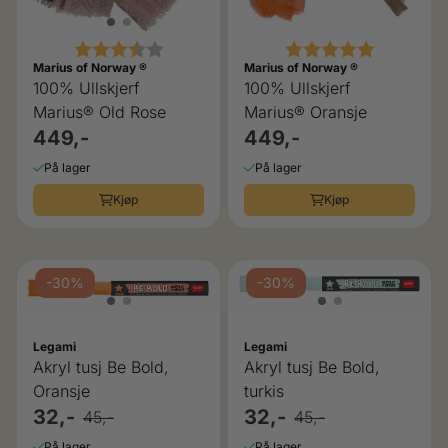
Karakter:
3.3 av 5 mulige
Karakter:
5.0 av 5 
Marius of Norway ®
Marius of Norway ®
100% Ullskjerf
100% Ullskjerf
Marius® Old Rose
Marius® Oransje
449,-
449,-
På lager
På lager
Kjøp
Kjøp
-30%
-30%
Legami
Legami
Akryl tusj Be Bold,
Akryl tusj Be Bold,
Oransje
turkis
32,-
32,-
45,-
45,-
På lager
På lager