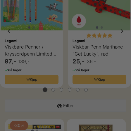
Karakter:
5.0 av 5
Legami
Legami
Viskbare Penner /
Viskbar Penn Marihøne
Kryssordpenn Limited
"Get Lucky", rød
Etd 3 pk Hunder
97,-
25,-
139,-
36,-
På lager
På lager
Kjøp
Kjøp
Filter
-30%