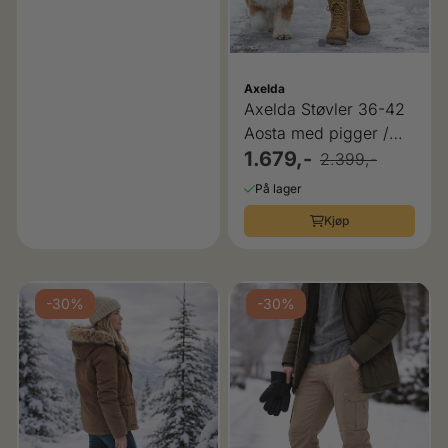
Axelda
Axelda Støvler 36-42
Aosta med pigger /
brodder, cognac
1.679,-
2.399,-
På lager
Kjøp
-30%
-30%