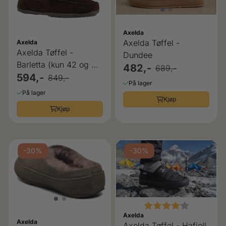
Axelda
Axelda Tøffel -
Axelda
Axelda Tøffel -
Dundee
Barletta (kun 42 og 44
482,-
689,-
igjen)
594,-
849,-
På lager
På lager
Kjøp
Kjøp
-30%
-30%
Karakter:
4.0 av 5 
Axelda
Axelda
Axelda Tøffel - Hafjell