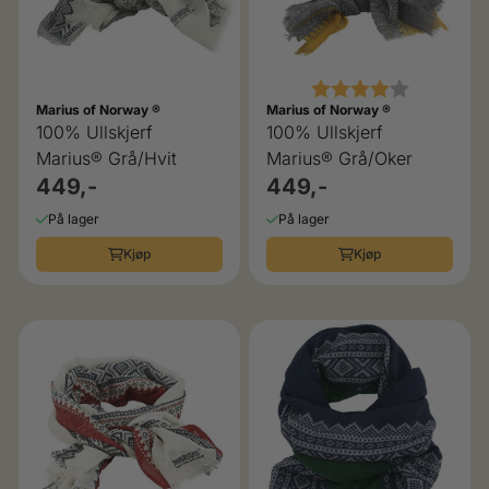
Karakter:
4.0 av 5 
Marius of Norway ®
Marius of Norway ®
100% Ullskjerf
100% Ullskjerf
Marius® Grå/Hvit
Marius® Grå/Oker
449,-
449,-
På lager
På lager
Kjøp
Kjøp