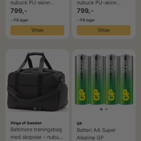
nubuck PU-skinn
nubuck PU-skinn
Vinga of Sweden
799,-
Vinga of Sweden
799,-
På lager
På lager
Kjøp
Kjøp
Vinga of Sweden
GP
Baltimore treningsbag
Batteri AA Super
med skopose – nubuck
Alkaline GP