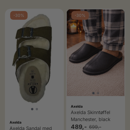
-30%
-30%
Axelda
Axelda Skinntøffel
Manchester, black
Axelda
489,-
699,-
Axelda Sandal med