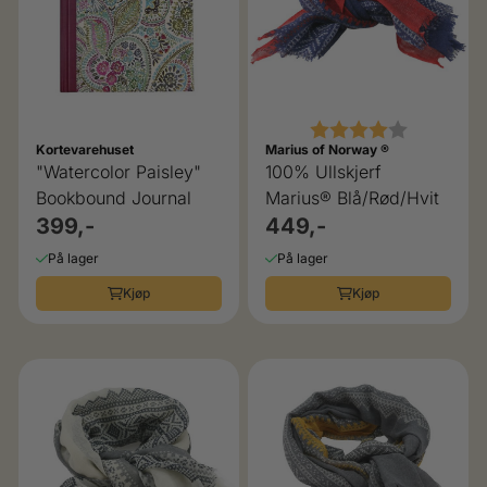
Karakter:
4.0 av 5 
Kortevarehuset
Marius of Norway ®
"Watercolor Paisley"
100% Ullskjerf
Bookbound Journal
Marius® Blå/Rød/Hvit
399,-
449,-
På lager
På lager
Kjøp
Kjøp