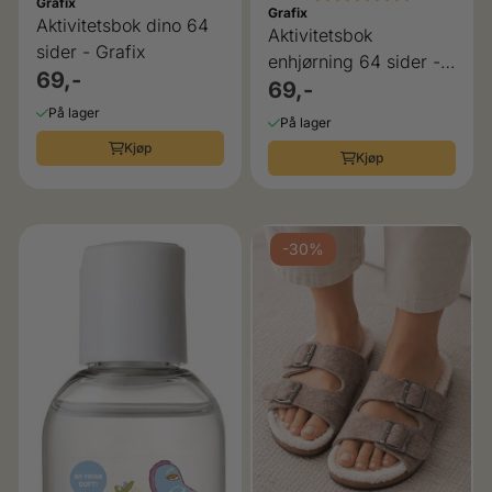
Grafix
Grafix
Aktivitetsbok dino 64
Aktivitetsbok
sider - Grafix
enhjørning 64 sider -
69,-
Grafix
69,-
På lager
På lager
Kjøp
Kjøp
-30%