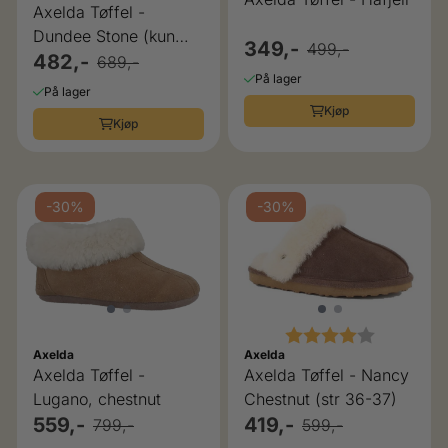
Axelda Tøffel -
Dundee Stone (kun
349,-
499,-
45)
482,-
689,-
På lager
På lager
Kjøp
Kjøp
-30%
-30%
Karakter:
4.0 av 5 
Axelda
Axelda
Axelda Tøffel -
Axelda Tøffel - Nancy
Lugano, chestnut
Chestnut (str 36-37)
559,-
419,-
799,-
599,-