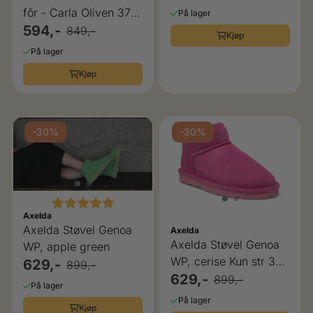
fôr - Carla Oliven 37-
På lager
41
594,-
849,-
Kjøp
På lager
Kjøp
-30%
-30%
Karakter:
5.0 av 5 mulige
Axelda
Axelda Støvel Genoa
Axelda
Axelda Støvel Genoa
WP, apple green
WP, cerise Kun str 39
629,-
899,-
igjen
629,-
899,-
På lager
På lager
Kjøp