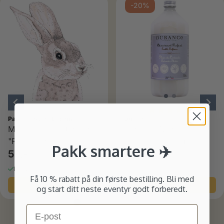
ulige
-20%
Karakter:
4.8 av 5
Paper Product Design
Durance
Middagsservietter Kanin
Durance Tøymykner
"Rabbit" fra PPD
Lavendel 1000 ml
Pakk smartere ✈️
59,-
231,-
289,-
På lager
På lager
Få 10 % rabatt på din første bestilling. Bli med
Kjøp
Kjøp
og start ditt neste eventyr godt forberedt.
Email