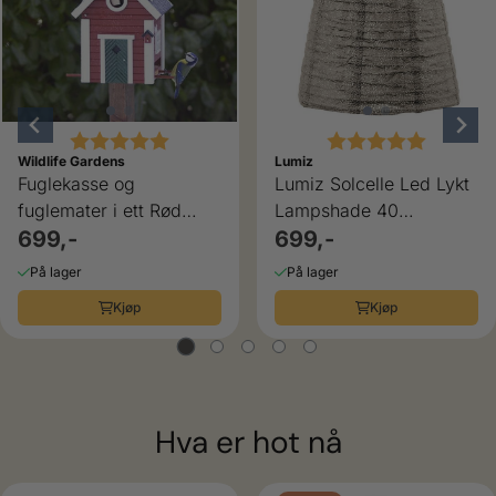
Karakter:
5.0 av 5 mulige
Karakter:
5.0 av 5
Wildlife Gardens
Lumiz
Fuglekasse og
Lumiz Solcelle Led Lykt
fuglemater i ett Rød
Lampshade 40
Stue Wildlife Garden
699,-
Marrakesh Taupe
699,-
På lager
På lager
Kjøp
Kjøp
Hva er hot nå