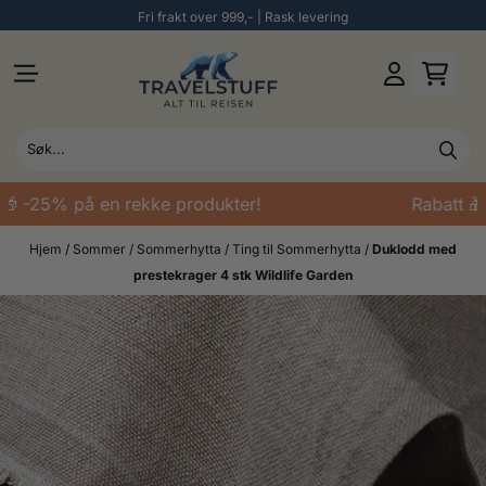
Fri frakt over 999,- | Rask levering
Hopp til innhold
🎁 -25% på en rekke produkter!
Rabatt 🎁
Hjem
/
Sommer
/
Sommerhytta
/
Ting til Sommerhytta
/
Duklodd med
prestekrager 4 stk Wildlife Garden