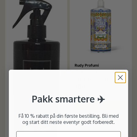
Rudy Profumi
Oppvaskmiddel
Aromatic Herbs 750ml
199,-
Pakk smartere ✈️
På lager
Kjøp
Få 10 % rabatt på din første bestilling. Bli med
og start ditt neste eventyr godt forberedt.
Email