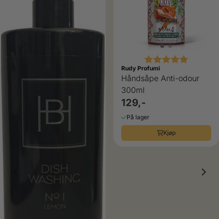
Karakter:
5.0 av 5
Rudy Profumi
Håndsåpe Anti-odour
300ml
129,-
På lager
Kjøp