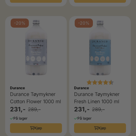
-20%
-20%
Karakter:
4.5 av 5 
Durance
Durance
Durance Tøymykner
Durance Tøymykner
Cotton Flower 1000 ml
Fresh Linen 1000 ml
231,-
231,-
289,-
289,-
På lager
På lager
Kjøp
Kjøp