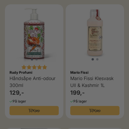
Karakter:
5.0 av 5 mulige
Rudy Profumi
Mario Fissi
Håndsåpe Anti-odour
Mario Fissi Klesvask
300ml
Ull & Kashmir 1L
129,-
199,-
På lager
På lager
Kjøp
Kjøp