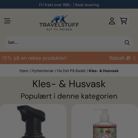
Fri frakt over 999,- | Rask levering
Hopp til innhold
25% på en rekke produkter!
Rabatt 🎁 -25
Hjem
/
Hytteinteriør
/
Ha Det På Badet
/
Kles- & Husvask
Kles- & Husvask
Populært i denne kategorien