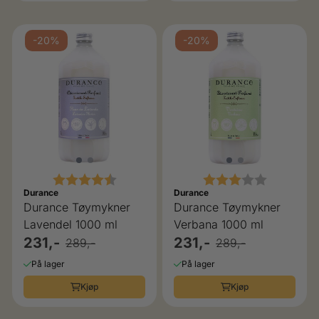
-20%
-20%
Karakter:
4.8 av 5 mulige
Karakter:
3.0 av 5 
Durance
Durance
Durance Tøymykner
Durance Tøymykner
Lavendel 1000 ml
Verbana 1000 ml
231,-
231,-
289,-
289,-
På lager
På lager
Kjøp
Kjøp