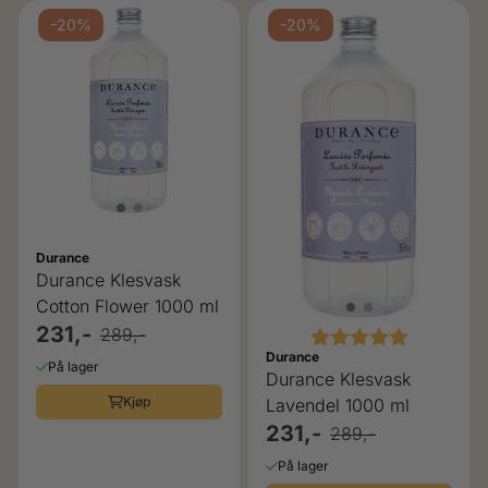
-20%
-20%
Durance
Durance Klesvask
Cotton Flower 1000 ml
231,-
289,-
Karakter:
5.0 av 5 
Durance
På lager
Durance Klesvask
Kjøp
Lavendel 1000 ml
231,-
289,-
På lager