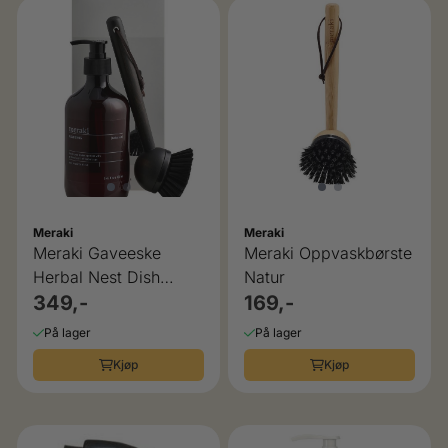
Meraki
Meraki
Meraki Gaveeske
Meraki Oppvaskbørste
Herbal Nest Dish
Natur
Wash Essentials
349,-
169,-
På lager
På lager
Kjøp
Kjøp