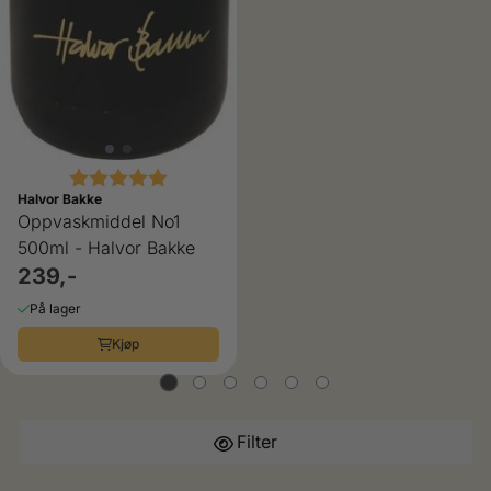
Karakter:
5.0 av 5 mulige
Halvor Bakke
Oppvaskmiddel No1
500ml - Halvor Bakke
239,-
På lager
Kjøp
Filter