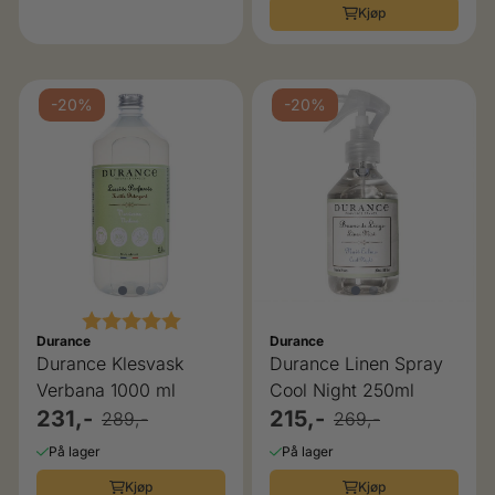
Kjøp
-20%
-20%
Karakter:
5.0 av 5 mulige
Durance
Durance
Durance Klesvask
Durance Linen Spray
Verbana 1000 ml
Cool Night 250ml
231,-
215,-
289,-
269,-
På lager
På lager
Kjøp
Kjøp