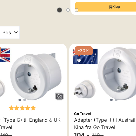
Kjøp
Pris
-30%
Karakter:
5.0 av 5 mulige
Go Travel
 (Type G) til England & UK
Adapter (Type I) til Austrai
Travel
Kina fra Go Travel
104,-
149,-
149,-