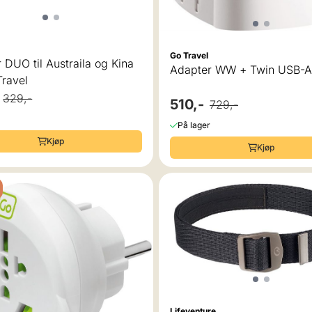
Go Travel
 DUO til Austraila og Kina
Adapter WW + Twin USB-A,
Travel
329,-
510,-
729,-
På lager
Kjøp
Kjøp
Lifeventure