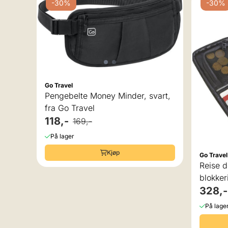
-30%
-30%
Go Travel
Pengebelte Money Minder, svart,
fra Go Travel
118,-
169,-
På lager
v 5 mulige
Kjøp
Go Travel
t
Reise 
blokker
328,-
På lage