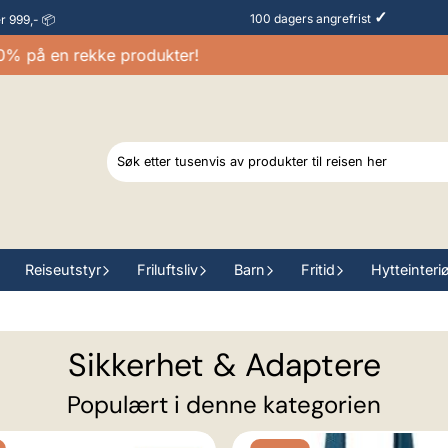
✓
100 dagers angrefrist
er 999,- 📦
å en rekke produkter!
Ra
Reiseutstyr
Friluftsliv
Barn
Fritid
Hytteinteri
Sikkerhet & Adaptere
Populært i denne kategorien