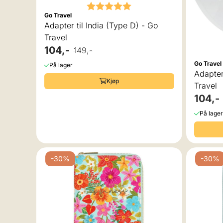
Karakter:
5.0 av 5 mulige
Go Travel
Adapter til India (Type D) - Go
Travel
104,-
149,-
Go Travel
På lager
Adapter
Kjøp
Travel
104,-
På lager
-30%
-30%