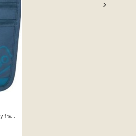
 av 5 mulige
y fra