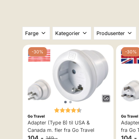
Farge
Kategorier
Produsenter
-30%
-30%
Karakter:
4.5 av 5 mulige
Go Travel
Go Travel
Adapter (Type B) til USA &
Adapter
Canada m. fler fra Go Travel
fra Go 
104,-
104,-
149,-