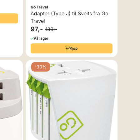
Go Travel
Adapter (Type J) til Sveits fra Go
Travel
97,-
139,-
På lager
Kjøp
-30%