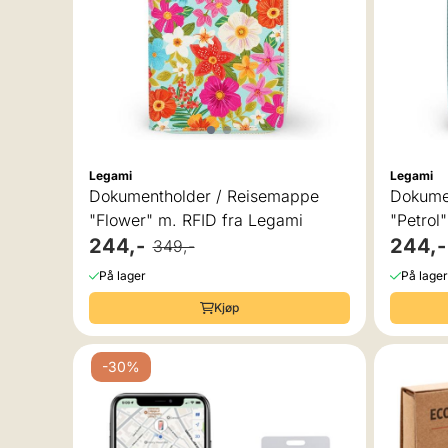
Legami
Legami
Dokumentholder / Reisemappe
Dokume
"Flower" m. RFID fra Legami
"Petrol
244,-
244,-
349,-
På lager
På lager
Kjøp
-30%