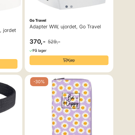
Go Travel
Adapter WW, ujordet, Go Travel
 jordet
370,-
529,-
På lager
Kjøp
-30%