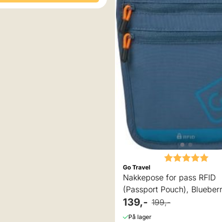
Karakter:
5.0
Go Travel
Nakkepose for pass RFID
(Passport Pouch), Blueberr
Go Travel
139,-
199,-
På lager