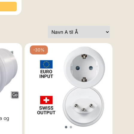
-30%
la og