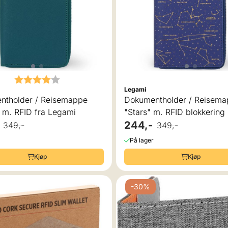
Karakter:
4.0 av 5 mulige
Legami
ntholder / Reisemappe
Dokumentholder / Reisem
" m. RFID fra Legami
"Stars" m. RFID blokkering
244,-
349,-
349,-
På lager
Kjøp
Kjøp
-30%