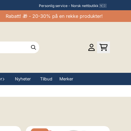
Personlig service - Norsk nettbutikk 🇳🇴
batt! 🎁 - 20-30% på en rekke produkter!
ør
Nyheter
Tilbud
Merker