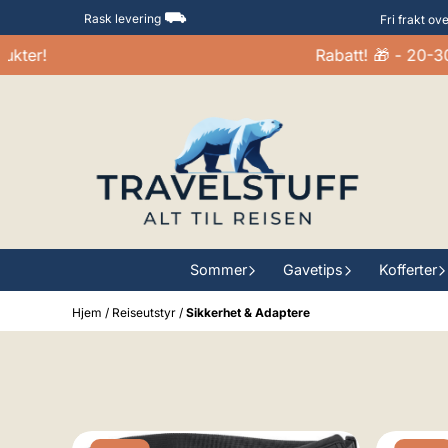
Hopp til innhold
⛟
Rask levering
Fri frakt ov
r!
Rabatt! 🎁 - 20-30% p
Sommer
Gavetips
Kofferter
Hjem
/
Reiseutstyr
/
Sikkerhet & Adaptere