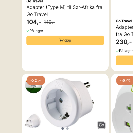
Go Travel
Adapter (Type M) til Sør-Afrika fra
Go Travel
104,-
Go Travel
149,-
Adapter
På lager
fra Go 
Kjøp
230,-
På lager
-30%
-30%