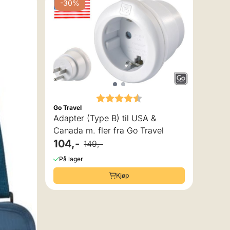
-30%
Karakter:
4.5 av 5 mulige
Go Travel
Adapter (Type B) til USA &
Canada m. fler fra Go Travel
104,-
149,-
Ospre
På lager
Ospr
Kjøp
399
På la