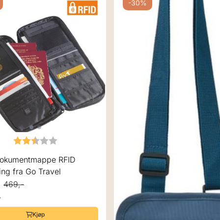
-30%
Karakter:
2.5 av 5 mulige
dokumentmappe RFID
ing fra Go Travel
469,-
r
Kjøp