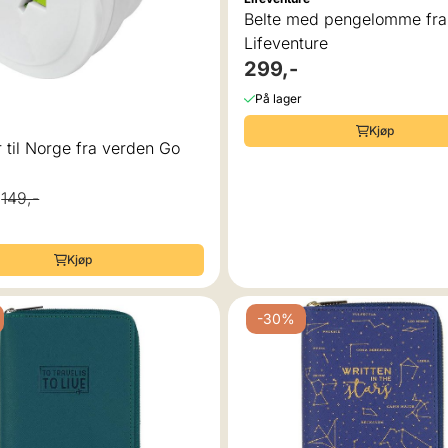
Belte med pengelomme fra
Lifeventure
299,-
På lager
Kjøp
 til Norge fra verden Go
149,-
Kjøp
-30%