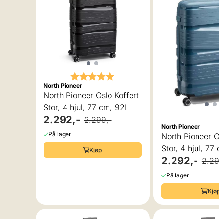
Karakter:
5.0 av 5 mulige
North Pioneer
North Pioneer Oslo Koffert
Stor, 4 hjul, 77 cm, 92L
2.292,-
2.299,-
North Pioneer
På lager
North Pioneer O
Stor, 4 hjul, 77
Kjøp
2.292,-
2.29
På lager
Kjø