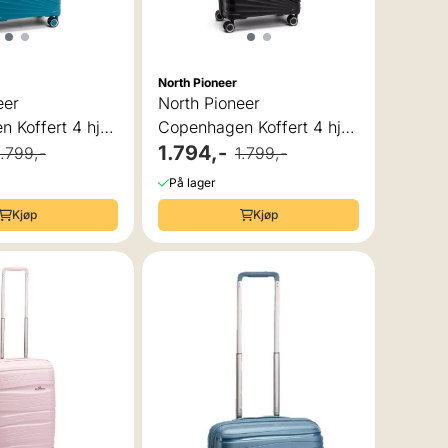
North Pioneer
eer
North Pioneer
 Koffert 4 hjul,
Copenhagen Koffert 4 hjul,
L
66 cm, 66L
1.794,-
1.799,-
1.799,-
På lager
Kjøp
Kjøp