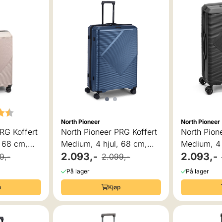
r:
4.5 av 5 mulige
North Pioneer
North Pioneer
RG Koffert
North Pioneer PRG Koffert
North Pion
, 68 cm,
Medium, 4 hjul, 68 cm,
Medium, 4 
ne
70L, Navy
2.093,-
70L, Sort
2.093,-
9,-
2.099,-
På lager
På lager
p
Kjøp