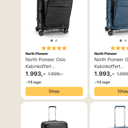
Karakter:
5.0 av 5 mulige
Karakte
North Pioneer
North Pioneer
North Pioneer Oslo
North Pioneer O
Kabinkoffert
Kabinkoffert
Laptoplomme, 4 hjul, 55
1.993,-
Laptoplomme, 4 
1.993,-
1.999,-
1.999
cm, 31L
cm, 31L
På lager
På lager
Kjøp
Kjø