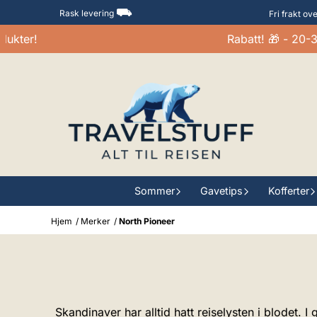
Hopp til innhold
⛟
Rask levering
Fri frakt ov
ter!
Rabatt! 🎁 - 20-30%
Sommer
Gavetips
Kofferter
Hjem
/
Merker
/
North Pioneer
Skandinaver har alltid hatt reiselysten i blodet. 