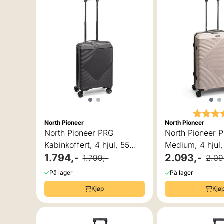
Karakte
North Pioneer
North Pioneer
North Pioneer PRG
North Pioneer P
Kabinkoffert, 4 hjul, 55
Medium, 4 hjul
cm, 38L, Sort
1.794,-
70L, Champag
2.093,-
1.799,-
2.09
På lager
På lager
Kjøp
Kjø