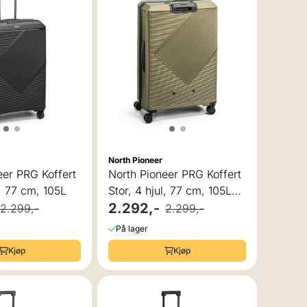
North Pioneer
eer PRG Koffert
North Pioneer PRG Koffert
l, 77 cm, 105L
Stor, 4 hjul, 77 cm, 105L
Grønn
2.292,-
2.299,-
2.299,-
På lager
Kjøp
Kjøp