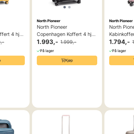
North Pioneer
North Pioneer
North Pioneer
North Pion
ert 4 hjul,
Copenhagen Koffert 4 hjul,
Kabinkoffer
76 cm, 95L
1.993,-
37L
1.794,-
,-
1.999,-
På lager
På lager
p
Kjøp