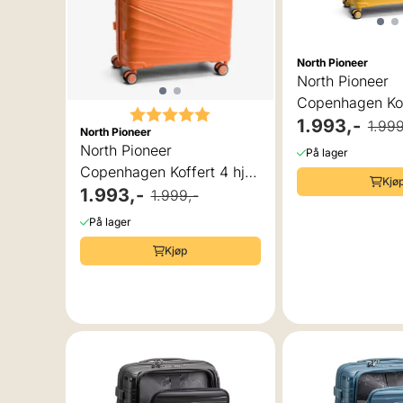
North Pioneer
North Pioneer
Copenhagen Koff
Karakter:
5.0 av 5 mulige
76 cm, 95L
1.993,-
1.999
North Pioneer
North Pioneer
På lager
Copenhagen Koffert 4 hjul,
Kjø
76 cm, 95L
1.993,-
1.999,-
På lager
Kjøp