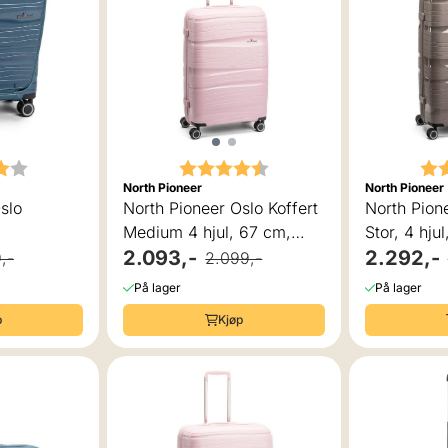
r:
4.0 av 5 mulige
Karakter:
4.5 av 5 mulige
Kar
North Pioneer
North Pioneer
slo
North Pioneer Oslo Koffert
North Pione
Medium 4 hjul, 67 cm,
Stor, 4 hju
hjul, 55
62L
2.093,-
2.292,-
,-
2.099,-
På lager
På lager
p
Kjøp