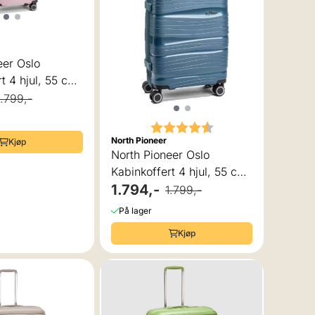
eer Oslo
t 4 hjul, 55 cm,
1.799,-
Karakter:
4.7 av 5 mulige
North Pioneer
Kjøp
North Pioneer Oslo
Kabinkoffert 4 hjul, 55 cm,
37L
1.794,-
1.799,-
På lager
Kjøp