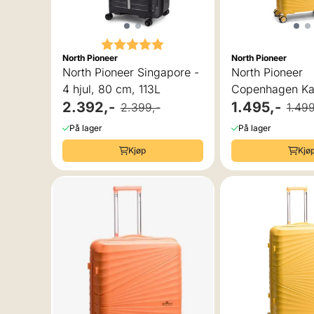
Karakter:
5.0 av 5 mulige
North Pioneer
North Pioneer
North Pioneer Singapore -
North Pioneer
4 hjul, 80 cm, 113L
Copenhagen Kab
2.392,-
4 hjul, 55 cm, 
1.495,-
2.399,-
1.499
På lager
På lager
Kjøp
Kjø