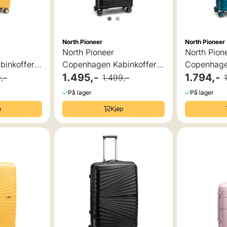
North Pioneer
North Pioneer
North Pioneer
North Pion
inkoffert
Copenhagen Kabinkoffert
Copenhagen
38L
4 hjul, 55 cm, 38L
1.495,-
66 cm, 66
1.794,-
,-
1.499,-
På lager
På lager
p
Kjøp