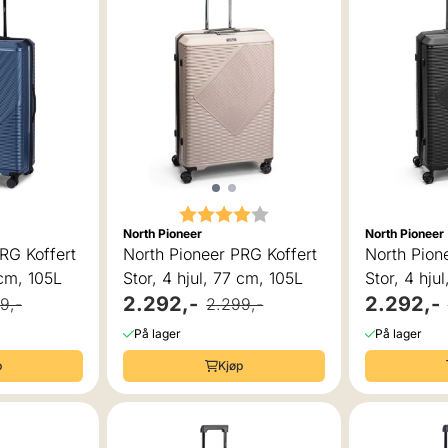
Karakter:
4.0 av 5 mulige
North Pioneer
North Pioneer
RG Koffert
North Pioneer PRG Koffert
North Pion
 cm, 105L
Stor, 4 hjul, 77 cm, 105L
Stor, 4 hju
2.292,-
2.292,-
9,-
2.299,-
På lager
På lager
p
Kjøp