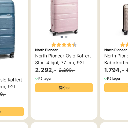
Karakter:
4.7 av 5 mulige
Kar
North Pioneer
North Pioneer
North Pioneer Oslo Koffert
North Pion
Stor, 4 hjul, 77 cm, 92L
Kabinkoffer
2.292,-
cm, 38L, 
1.794,-
2.299,-
På lager
På lager
slo Koffert
 cm, 92L
Kjøp
9,-
p