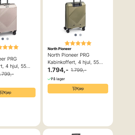
Karakter:
5.0 av 5 mulige
akter:
5.0 av 5 mulige
North Pioneer
North Pioneer PRG
eer PRG
Kabinkoffert, 4 hjul, 55
t, 4 hjul, 55
cm, 38L, Grønn
1.794,-
1.799,-
Champagne
1.799,-
På lager
Kjøp
Kjøp