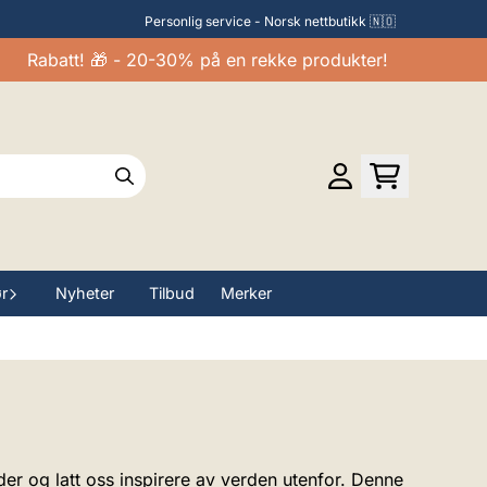
Personlig service - Norsk nettbutikk 🇳🇴
Rabatt! 🎁 - 20-30% på en rekke produkter!
ør
Nyheter
Tilbud
Merker
eder og latt oss inspirere av verden utenfor. Denne