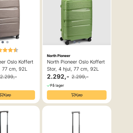
akter:
4.5 av 5 mulige
North Pioneer
er Oslo Koffert
North Pioneer Oslo Koffert
l, 77 cm, 92L
Stor, 4 hjul, 77 cm, 92L
2.292,-
2.299,-
2.299,-
På lager
Kjøp
Kjøp