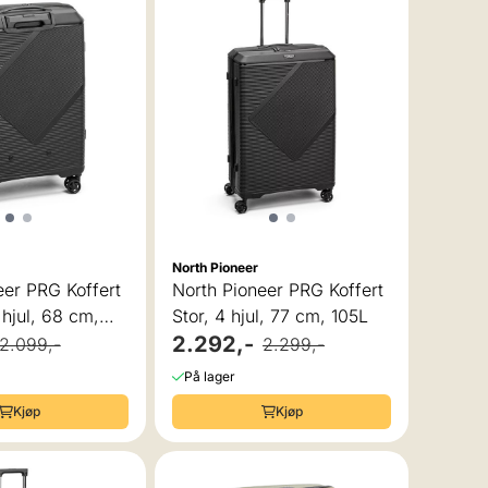
North Pioneer
eer PRG Koffert
North Pioneer PRG Koffert
hjul, 68 cm,
Stor, 4 hjul, 77 cm, 105L
2.292,-
2.099,-
2.299,-
På lager
Kjøp
Kjøp