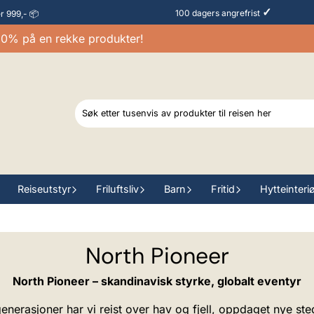
✓
100 dagers angrefrist
er 999,- 📦
 på en rekke produkter!
Reiseutstyr
Friluftsliv
Barn
Fritid
Hytteinteri
North Pioneer
North Pioneer – skandinavisk styrke, globalt eventyr
I generasjoner har vi reist over hav og fjell, oppdaget nye st