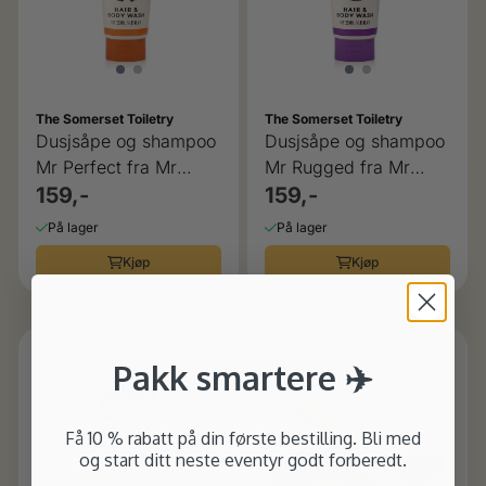
The Somerset Toiletry
The Somerset Toiletry
Dusjsåpe og shampoo
Dusjsåpe og shampoo
Mr Perfect fra Mr
Mr Rugged fra Mr
Beard
159,-
Beard
159,-
På lager
På lager
Kjøp
Kjøp
Pakk smartere ✈️
Få 10 % rabatt på din første bestilling. Bli med
og start ditt neste eventyr godt forberedt.