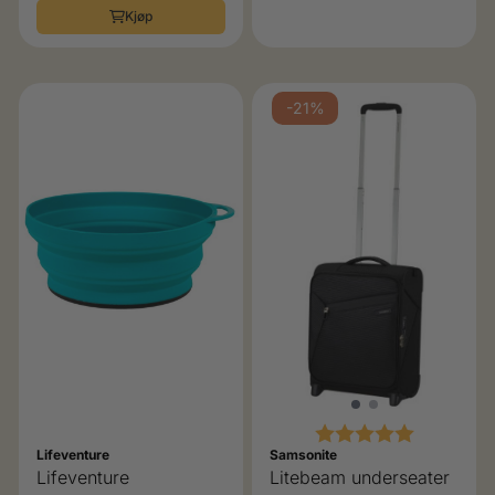
Kjøp
-21%
Karakter:
5.0 av 5 
Lifeventure
Samsonite
Lifeventure
Litebeam underseater