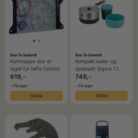
Sea To Summit
Sea To Summit
Kartmappe stor er
Kompakt koke- og
laget for tøffe forhold
spisesett Sigma 1.1
619,-
Sea to Summit
749,-
På lager
På lager
Kjøp
Kjøp