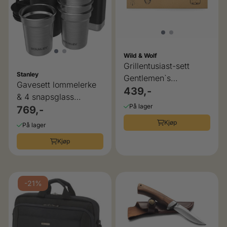
Wild & Wolf
Grillentusiast-sett
Stanley
Gentlemen`s
Gavesett lommelerke
Hardware
439,-
& 4 snapsglass
På lager
Stanley
769,-
Kjøp
På lager
Kjøp
-21%