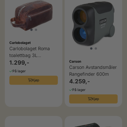
Carlobolaget
Carlobolaget Roma
toalettbag 3L
høykvalitets skinn
1.299,-
Carson
Carson Avstandsmåler
På lager
Rangefinder 600m
Kjøp
4.259,-
På lager
Kjøp