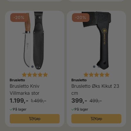
-20%
-20%
Karakter:
5.0 av 5 mulige
Karakter:
5.0 av 5 
Brusletto
Brusletto
Brusletto Kniv
Brusletto Øks Kikut 23
Villmarka stor
cm
1.199,-
399,-
1.499,-
499,-
På lager
På lager
Kjøp
Kjøp