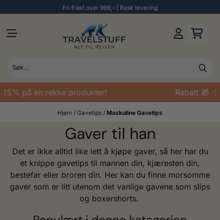
Fri frakt over 999,- | Rask levering
Hopp til innhold
5% på en rekke produkter!
Rabatt 🎁 -25%
Hjem
/
Gavetips
/
Maskuline Gavetips
Gaver til han
Det er ikke alltid like lett å kjøpe gaver, så her har du
et knippe gavetips til mannen din, kjæresten din,
bestefar eller broren din. Her kan du finne morsomme
gaver som er litt utenom det vanlige gavene som slips
og boxershorts.
Populært i denne kategorien