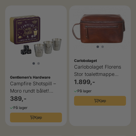
Carlobolaget
Carlobolaget Florens
Stor toalettmappe
Gentlemen’s Hardware
høykvalitets skinn
1.899,-
Campfire Shotspill –
Moro rundt bålet!
På lager
Gentlemen’s Hardware
389,-
Kjøp
På lager
Kjøp