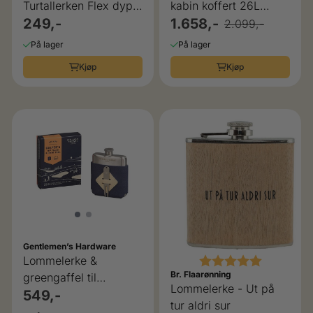
Turtallerken Flex dyp
kabin koffert 26L
foldbar
249,-
Samsonite
1.658,-
2.099,-
På lager
På lager
Kjøp
Kjøp
Gentlemen’s Hardware
Karakter:
5.0 av 5 
Lommelerke &
Br. Flaarønning
greengaffel til
Lommelerke - Ut på
golferen Gentlemen`s
549,-
tur aldri sur
Hardware