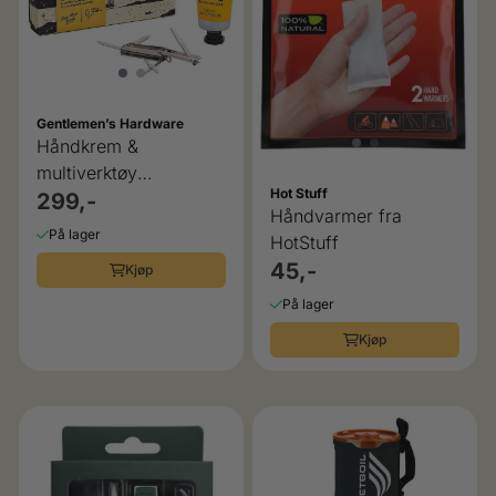
Gentlemen’s Hardware
Håndkrem &
multiverktøy
Hot Stuff
manikyrsett
299,-
Håndvarmer fra
Gentleman`s
På lager
HotStuff
Hardware
45,-
Kjøp
På lager
Kjøp