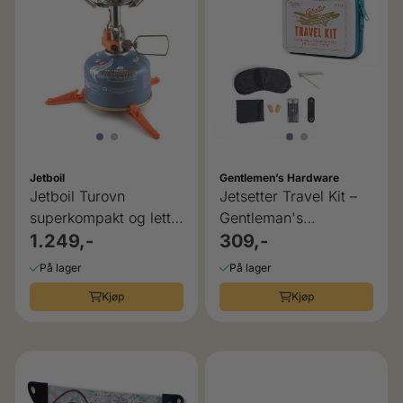
Jetboil
Gentlemen’s Hardware
Jetboil Turovn
Jetsetter Travel Kit –
superkompakt og lett
Gentleman's
MightyMo
1.249,-
Hardware
309,-
På lager
På lager
Kjøp
Kjøp