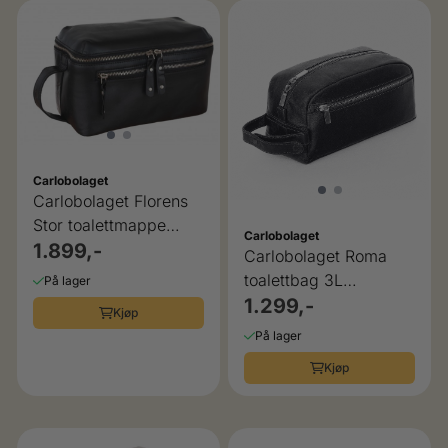
Carlobolaget
Carlobolaget Florens
Stor toalettmappe
Carlobolaget
høykvalitets skinn
1.899,-
Carlobolaget Roma
toalettbag 3L
På lager
høykvalitets skinn
1.299,-
Kjøp
På lager
Kjøp