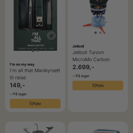
Jetboil
Jetboil Turovn
MicroMo Carbon
I'm on my way
2.699,-
I'm all that Manikyrsett
På lager
til reise
149,-
Kjøp
På lager
Kjøp