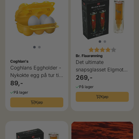
Karakter:
4.0 av 5 
Br. Flaarønning
Det ultimate
Coghlan's
Coghlans Eggholder -
snapsglasset Elgmotiv
Nykokte egg på tur til
til jegeren
269,-
frokost
89,-
På lager
På lager
Kjøp
Kjøp