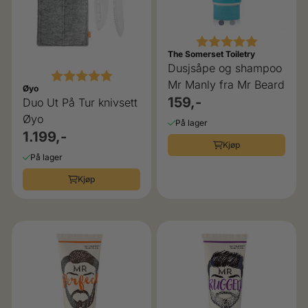
Karakter:
5.0 av 5 
The Somerset Toiletry
Dusjsåpe og shampoo
Karakter:
5.0 av 5 mulige
Mr Manly fra Mr Beard
Øyo
159,-
Duo Ut På Tur knivsett
Øyo
På lager
1.199,-
Kjøp
På lager
Kjøp