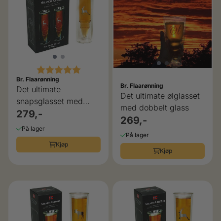
Karakter:
5.0 av 5 mulige
Br. Flaarønning
Br. Flaarønning
Det ultimate
Det ultimate ølglasset
snapsglasset med
med dobbelt glass
Hjort motiv
279,-
269,-
På lager
På lager
Kjøp
Kjøp