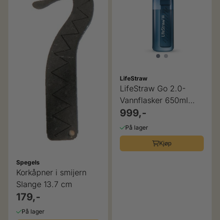
LifeStraw
LifeStraw Go 2.0-
Vannflasker 650ml
med rensefilter
999,-
På lager
Kjøp
Spegels
Korkåpner i smijern
Slange 13.7 cm
179,-
På lager