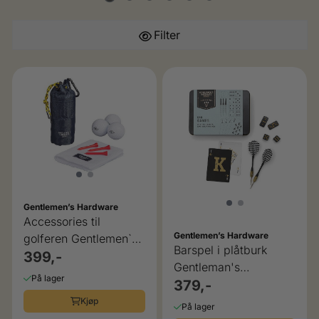
Filter
Gentlemen’s Hardware
Accessories til
Gentlemen’s Hardware
golferen Gentlemen`s
Barspel i plåtburk
Hardware
399,-
Gentleman's
På lager
Hardware
379,-
Kjøp
På lager