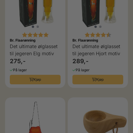
Karakter:
5.0 av 5 mulige
Karakter:
4.5 av 5 
Br. Flaarønning
Br. Flaarønning
Det ultimate ølglasset
Det ultimate ølglasset
til jegeren Elg motiv
til jegeren Hjort motiv
275,-
289,-
På lager
På lager
Kjøp
Kjøp