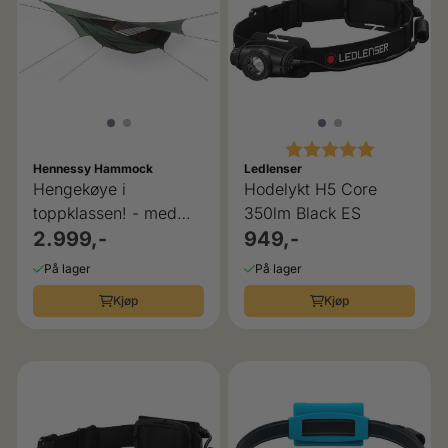
Karakter:
5.0 av 5 
Hennessy Hammock
Ledlenser
Hengekøye i
Hodelykt H5 Core
toppklassen! - med
350lm Black ES
myggnett og vanntett
2.999,-
949,-
tak
På lager
På lager
Kjøp
Kjøp