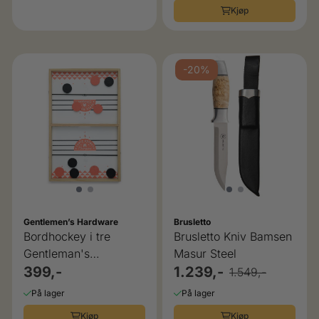
Kjøp
-20%
Gentlemen’s Hardware
Brusletto
Bordhockey i tre
Brusletto Kniv Bamsen
Gentleman's
Masur Steel
Hardware
399,-
1.239,-
1.549,-
På lager
På lager
Kjøp
Kjøp