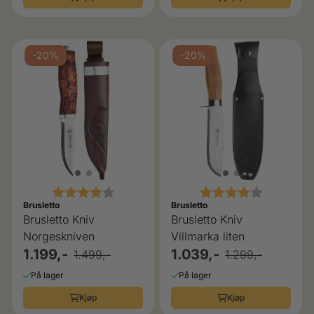
-20%
-20%
Karakter:
4.0 av 5 mulige
Karakter:
4.0 av 5 
Brusletto
Brusletto
Brusletto Kniv
Brusletto Kniv
Norgeskniven
Villmarka liten
1.199,-
1.039,-
1.499,-
1.299,-
På lager
På lager
Kjøp
Kjøp