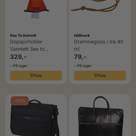
Sea To Summit
Hällmark
Dopapirholder
Drammeglass i tre 40
Vanntett Sea to
ml
Summit
329,-
79,-
På lager
På lager
Kjøp
Kjøp
-21%