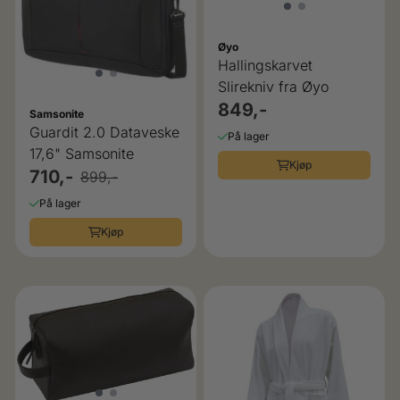
Øyo
Hallingskarvet
Slirekniv fra Øyo
849,-
Samsonite
Guardit 2.0 Dataveske
På lager
17,6" Samsonite
Kjøp
710,-
899,-
På lager
Kjøp