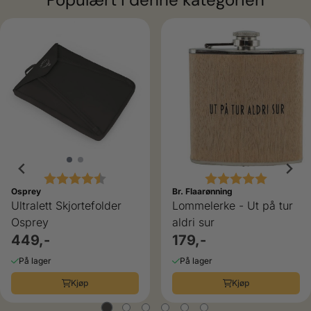
Karakter:
4.5 av 5 mulige
Karakter:
5.0 av 5
Osprey
Br. Flaarønning
Ultralett Skjortefolder
Lommelerke - Ut på tur
Osprey
aldri sur
449,-
179,-
På lager
På lager
Kjøp
Kjøp