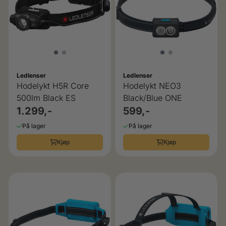
Ledlenser
Ledlenser
Hodelykt H5R Core
Hodelykt NEO3
500lm Black ES
Black/Blue ONE
1.299,-
599,-
På lager
På lager
Kjøp
Kjøp