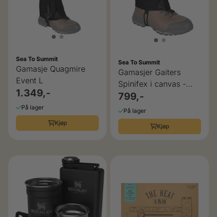
Sea To Summit
Sea To Summit
Gamasje Quagmire
Gamasjer Gaiters
Event L
Spinifex i canvas -
1.349,-
One Size
799,-
På lager
På lager
Kjøp
Kjøp