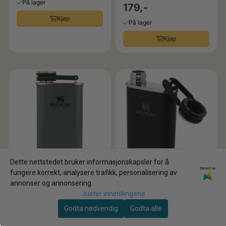
På lager
179,-
Kjøp
På lager
Kjøp
Dette nettstedet bruker informasjonskapsler for å
Drevet av
fungere korrekt, analysere trafikk, personalisering av
Karakter:
4.0 av 5 mulige
annonser og annonsering.
Stanley
Juster innstillingene
Lommelerke Classic
Stanley
Godta nødvendig
Godta alle
Flask 0.23L Stanley
Lommelerke Classic
399,-