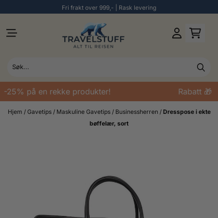
Fri frakt over 999,- | Rask levering
Hopp til innhold
 -25% på en rekke produkter!
Rabatt 🎁 -
Hjem
/
Gavetips
/
Maskuline Gavetips
/
Businessherren
/
Dresspose i ekte
bøffelær, sort