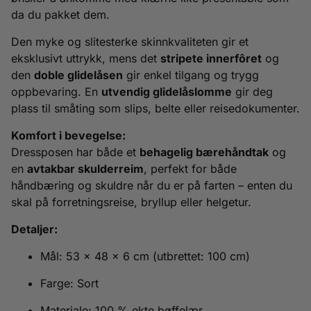
da du pakket dem.
Den myke og slitesterke skinnkvaliteten gir et
eksklusivt uttrykk, mens det
stripete innerfôret
og
den
doble glidelåsen
gir enkel tilgang og trygg
oppbevaring. En
utvendig glidelåslomme
gir deg
plass til småting som slips, belte eller reisedokumenter.
Komfort i bevegelse:
Dressposen har både et
behagelig bærehåndtak
og
en
avtakbar skulderreim
, perfekt for både
håndbæring og skuldre når du er på farten – enten du
skal på forretningsreise, bryllup eller helgetur.
Detaljer:
Mål: 53 x 48 x 6 cm (utbrettet: 100 cm)
Farge: Sort
Materiale: 100 % ekte bøffelær