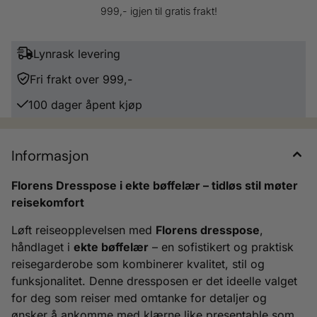
Glidelåslomme foran for tilbehør Dobbelt bæresystem: håndtak og
999,- igjen til gratis frakt!
avtakbar skulderreim Florens dresspose er mer enn bare bagasje – det er
en investering i reise med stil.
Lynrask levering
Fri frakt over 999,-
100 dager åpent kjøp
Informasjon
Florens Dresspose i ekte bøffelær – tidløs stil møter
reisekomfort
Løft reiseopplevelsen med
Florens dresspose
,
håndlaget i
ekte bøffelær
– en sofistikert og praktisk
reisegarderobe som kombinerer kvalitet, stil og
funksjonalitet. Denne dressposen er det ideelle valget
for deg som reiser med omtanke for detaljer og
ønsker å ankomme med klærne like presentable som