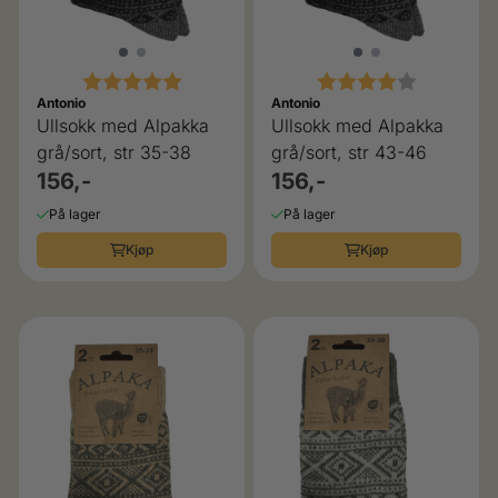
Karakter:
5.0 av 5 mulige
Karakter:
4.0 av 5 
Antonio
Antonio
Ullsokk med Alpakka
Ullsokk med Alpakka
grå/sort, str 35-38
grå/sort, str 43-46
156,-
156,-
På lager
På lager
Kjøp
Kjøp