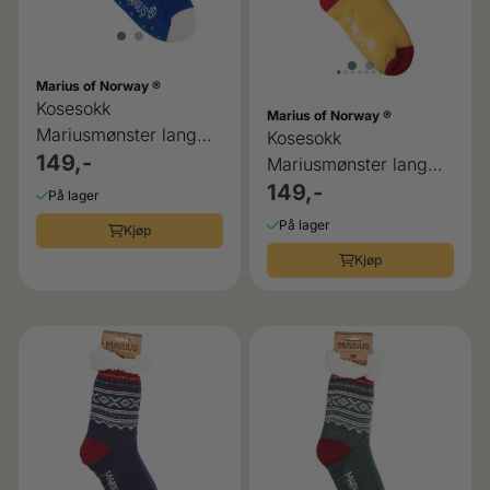
Marius of Norway ®
Kosesokk
Marius of Norway ®
Mariusmønster lang
Kosesokk
havblå
149,-
Mariusmønster lang
Påskegul
149,-
På lager
På lager
Kjøp
Kjøp