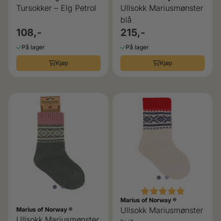
Tursokker – Elg Petrol
Ullsokk Mariusmønster
blå
108,-
215,-
På lager
På lager
Kjøp
Kjøp
Karakter:
5.0 av 5 
Marius of Norway ®
Ullsokk Mariusmønster
Marius of Norway ®
Ullsokk Mariusmønster