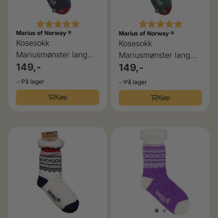
Karakter:
5.0 av 5 mulige
Karakter:
5.0 av 5 
Marius of Norway ®
Marius of Norway ®
Kosesokk
Kosesokk
Mariusmønster lang
Mariusmønster lang
blå
149,-
grå
149,-
På lager
På lager
Kjøp
Kjøp