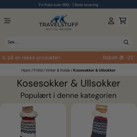
Fri frakt over 999,- | Rask levering
Hopp til innhold
 på en rekke produkter!
Rabatt 🎁 -25% p
Hjem
/
Fritid
/
Vinter & Kulde
/
Kosesokker & Ullsokker
Kosesokker & Ullsokker
Populært i denne kategorien