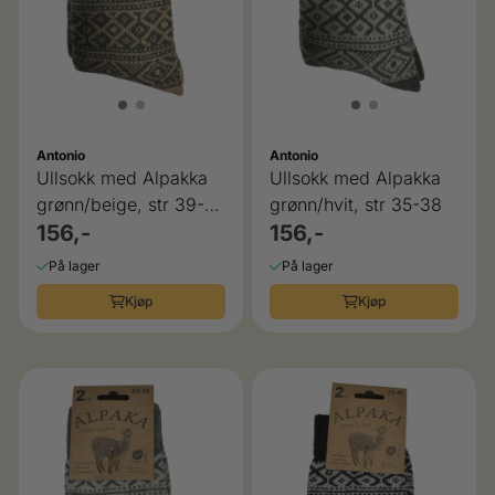
Antonio
Antonio
Ullsokk med Alpakka
Ullsokk med Alpakka
grønn/beige, str 39-
grønn/hvit, str 35-38
42
156,-
156,-
På lager
På lager
Kjøp
Kjøp