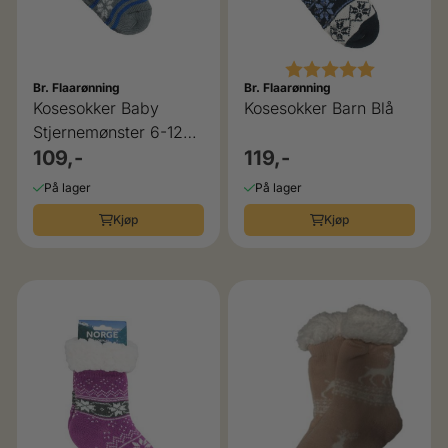
Karakter:
5.0 av 5 
Br. Flaarønning
Br. Flaarønning
Kosesokker Baby
Kosesokker Barn Blå
Stjernemønster 6-12
mnd
109,-
119,-
På lager
På lager
Kjøp
Kjøp