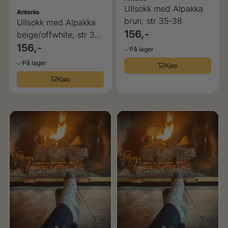
Ullsokk med Alpakka
Antonio
brun, str 35-38
Ullsokk med Alpakka
156,-
beige/offwhite, str 39-
42
156,-
På lager
På lager
Kjøp
Kjøp