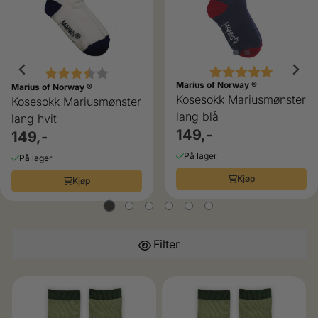
Karakter:
5.0 av 5
Karakter:
3.5 av 5 mulige
Marius of Norway ®
Marius of Norway ®
Kosesokk Mariusmønster
Kosesokk Mariusmønster
lang blå
lang hvit
149,-
149,-
På lager
På lager
Kjøp
Kjøp
Filter