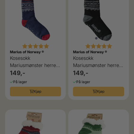
Karakter:
5.0 av 5 mulige
Karakter:
5.0 av 5 
Marius of Norway ®
Marius of Norway ®
Kosesokk
Kosesokk
Mariusmønster herre
Mariusmønster herre
blå/rød
149,-
sort
149,-
På lager
På lager
Kjøp
Kjøp