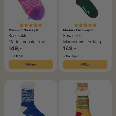
Karakter:
5.0 av 5 mulige
Karakter:
5.0 av 5 
Marius of Norway ®
Marius of Norway ®
Kosesokk
Kosesokk
Mariusmønster kort
Mariusmønster lang
rosa
149,-
grønn
149,-
På lager
På lager
Kjøp
Kjøp