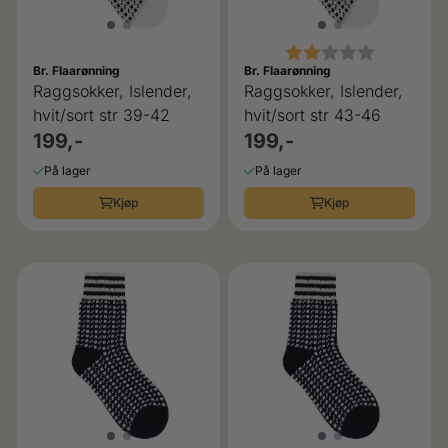
Karakter:
2.0 av 5 
Br. Flaarønning
Br. Flaarønning
Raggsokker, Islender,
Raggsokker, Islender,
hvit/sort str 39-42
hvit/sort str 43-46
199,-
199,-
På lager
På lager
Kjøp
Kjøp