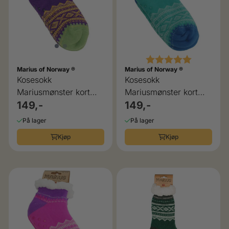
Karakter:
5.0 av 5 
Marius of Norway ®
Marius of Norway ®
Kosesokk
Kosesokk
Mariusmønster kort
Mariusmønster kort
lilla
149,-
mint
149,-
På lager
På lager
Kjøp
Kjøp