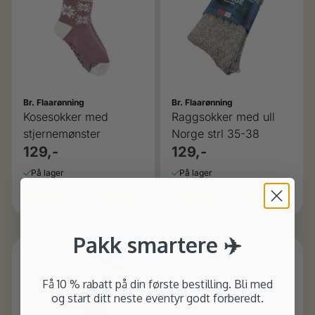
Br. Flaarønning
Br. Flaarønning
Kosesokker med
Raggsokker med ull
stjernemønster
Norge strl 35-38
129,-
129,-
På lager
På lager
Kjøp
Kjøp
Pakk smartere ✈️
Få 10 % rabatt på din første bestilling. Bli med
og start ditt neste eventyr godt forberedt.