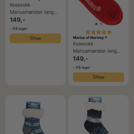
Kosesokk
Mariusmønster lang
rosa
149,-
På lager
Karakter:
5.0 av 5 
Marius of Norway ®
Kjøp
Kosesokk
Mariusmønster lang
rød
149,-
På lager
Kjøp