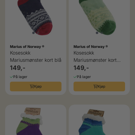
Marius of Norway ®
Marius of Norway ®
Kosesokk
Kosesokk
Mariusmønster kort blå
Mariusmønster kort
149,-
grønn
149,-
På lager
På lager
Kjøp
Kjøp