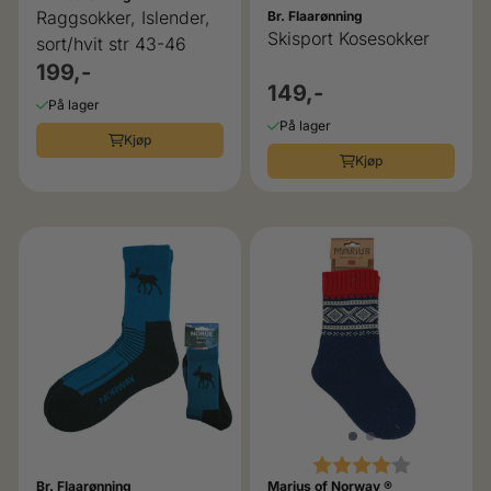
Raggsokker, Islender,
Br. Flaarønning
Skisport Kosesokker
sort/hvit str 43-46
199,-
149,-
På lager
På lager
Kjøp
Kjøp
Karakter:
4.0 av 5 
Br. Flaarønning
Marius of Norway ®