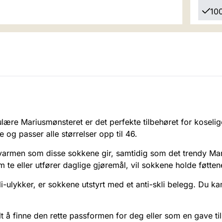
100
ære Mariusmønsteret er det perfekte tilbehøret for kosel
 og passer alle størrelser opp til 46.
 varmen som disse sokkene gir, samtidig som det trendy Mari
 te eller utfører daglige gjøremål, vil sokkene holde føtten
kli-ulykker, er sokkene utstyrt med et anti-skli belegg. Du 
lt å finne den rette passformen for deg eller som en gave t