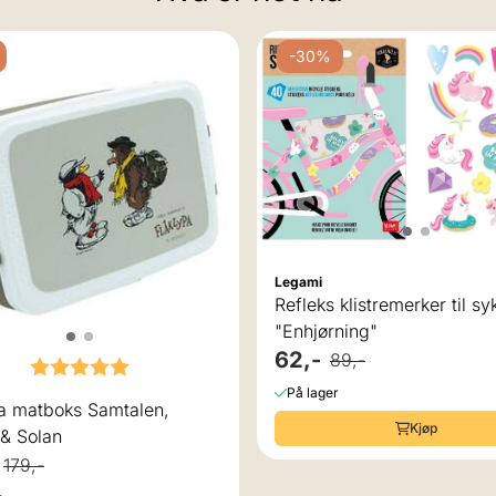
-30%
Legami
Refleks klistremerker til sy
"Enhjørning"
62,-
89,-
Karakter:
5.0 av 5 mulige
På lager
pa matboks Samtalen,
Kjøp
& Solan
179,-