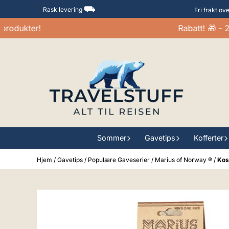
Hopp til innhold
⛟
Rask levering
Fri frakt ov
ukter!
Rabatt! 🎁 - 20-
Sommer
Gavetips
Kofferter
Hjem
/
Gavetips
/
Populære Gaveserier
/
Marius of Norway ®
/
Kos