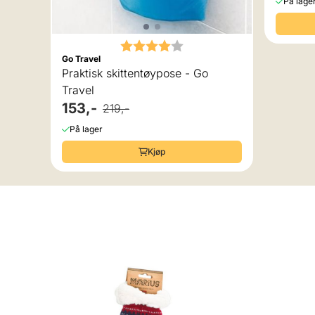
På lage
Karakter:
4.0 av 5 mulige
Go Travel
Praktisk skittentøypose - Go
Travel
153,-
219,-
På lager
Kjøp