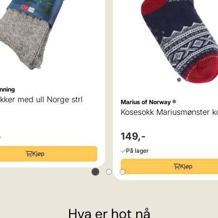
ønning
ker med ull Norge strl
Marius of Norway ®
Kosesokk Mariusmønster ko
149,-
r
På lager
Kjøp
Kjøp
Hva er hot nå