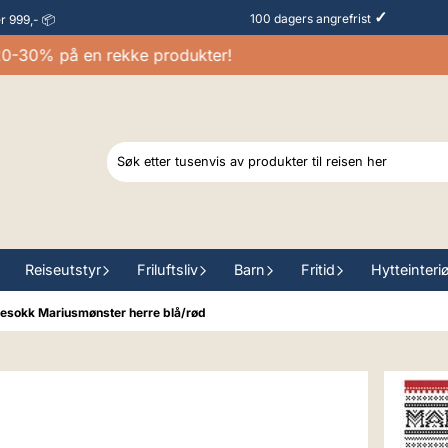
✓
100 dagers angrefrist
er 999,- 📦
30% på en rekke produkter!
Reiseutstyr
Friluftsliv
Barn
Fritid
Hytteinteri
esokk Mariusmønster herre blå/rød