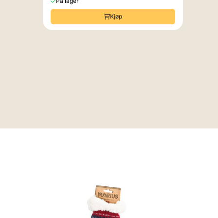
På lager
Kjøp