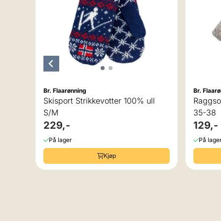
Br. Flaarønning
Br. Flaar
Skisport Strikkevotter 100% ull
Raggsok
S/M
35-38
229,-
129,-
På lager
På lage
Kjøp