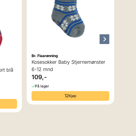
På la
Br. Flaarønning
Kosesokker Baby Stjernemønster
6-12 mnd
rt blå
109,-
På lager
Kjøp