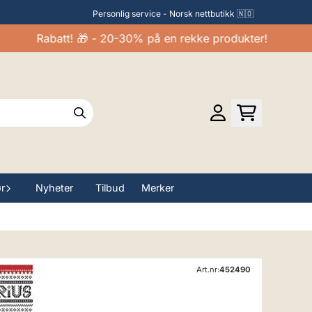
Personlig service - Norsk nettbutikk 🇳🇴
Rabatt! 🎁 - 20-30% på en rekke produkter!
ør
Nyheter
Tilbud
Merker
Art.nr:
452490