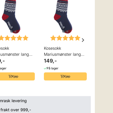
Karakter:
5.0 av 5 mulige
Karakter:
5.0 av 5 mulige
lige
Karak
esokk
Kosesokk
Kosesokk
iusmønster lang
Mariusmønster lang
Mariusmø
,-
blå
149,-
blå
149,-
lager
På lager
På lager
Kjøp
Kjøp
nrask levering
 frakt over 999,-