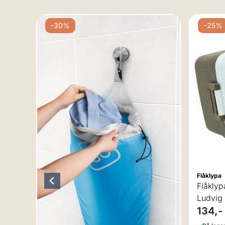
-30%
-25%
Flåklypa
Flåkly
Ludvig 
134,-