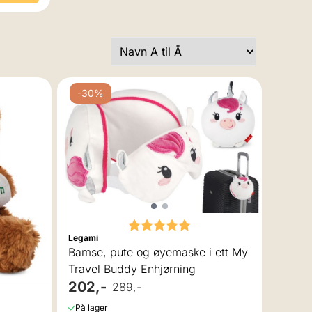
-30%
Karakter:
5.0 av 5 mulige
Legami
Bamse, pute og øyemaske i ett My
Travel Buddy Enhjørning
202,-
289,-
På lager