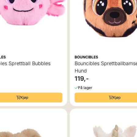
LES
BOUNCIBLES
les Sprettball Bubbles
Bouncibles Sprettballbams
Hund
119,-
På lager
Kjøp
Kjøp