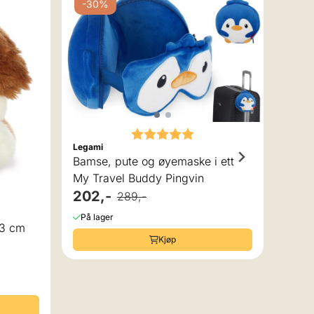
-30%
-3
Karakter:
5.0 av 5 mulige
Legami
Bamse, pute og øyemaske i ett
My Travel Buddy Pingvin
202,-
289,-
 av 5 mulige
Legam
På lager
13 cm
Bamse, pute og øyem
Kjøp
My T
202
På la