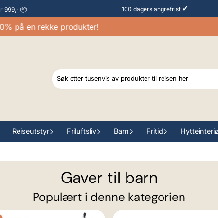
✓
100 dagers angrefrist
er 999,- 📦
å en rekke produkter!
Ra
Reiseutstyr
Friluftsliv
Barn
Fritid
Hytteinteri
Gaver til barn
Populært i denne kategorien