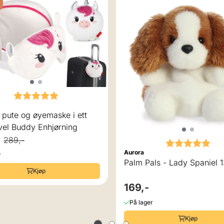
Karakter:
5.0 av 5 mulige
tt
vel Buddy Enhjørning
289,-
Karakter:
5.0
Aurora
r
Palm Pals - Lady Spaniel 
Kjøp
169,-
På lager
Kjøp