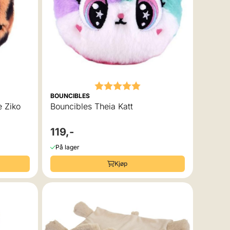
Karakter:
5.0 av 5 mulige
BOUNCIBLES
e Ziko
Bouncibles Theia Katt
119,-
På lager
Kjøp