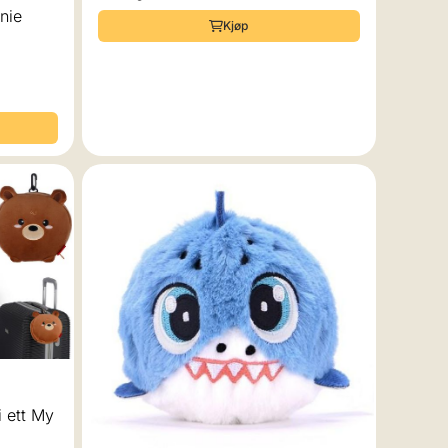
nie
Kjøp
 av 5 mulige