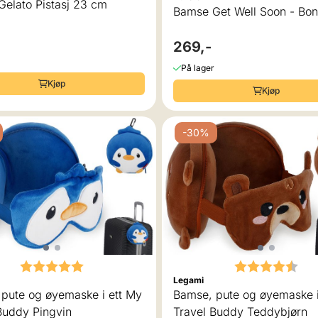
elato Pistasj 23 cm
Bamse Get Well Soon - Bon
269,-
På lager
Kjøp
Kjøp
-30%
Karakter:
5.0 av 5 mulige
Karakter:
4.3
Legami
My
Bamse, pute og øyemaske i ett My
Buddy Pingvin
Travel Buddy Teddybjørn