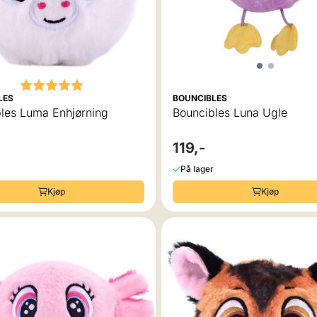
Karakter:
5.0 av 5 mulige
LES
BOUNCIBLES
les Luma Enhjørning
Bouncibles Luna Ugle
119,-
På lager
Kjøp
Kjøp