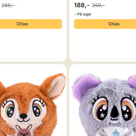
188,-
289,-
269,-
På lager
Kjøp
Kjøp