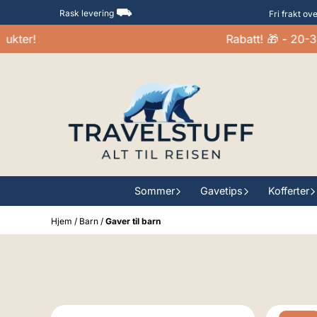
Hopp til innhold
⛟
Rask levering
Fri frakt ov
!
Rabatt! 🎁 - 20-30% p
Sommer
Gavetips
Kofferter
Hjem
/
Barn
/
Gaver til barn