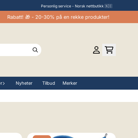
Personlig service - Norsk nettbutikk 🇳🇴
batt! 🎁 - 20-30% på en rekke produkter!
ør
Nyheter
Tilbud
Merker