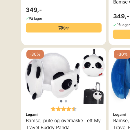
Bamse G
349,-
349,-
På lager
På lager
Kjøp
-30%
-30%
Karakter:
4.5 av 5 mulige
Legami
Legami
Bamse, pute og øyemaske i ett My
Bamse, pute og øyemaske i ett 
Travel Buddy Panda
Travel 