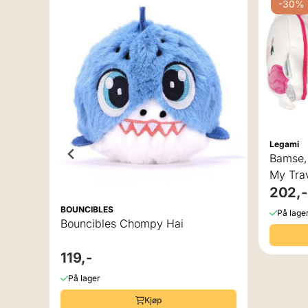
-30%
Legami
Bamse, pute og øyemaske i e
My Tra
202,-
BOUNCIBLES
På lage
13 cm
Bouncibles Chompy Hai
119,-
På lager
Kjøp