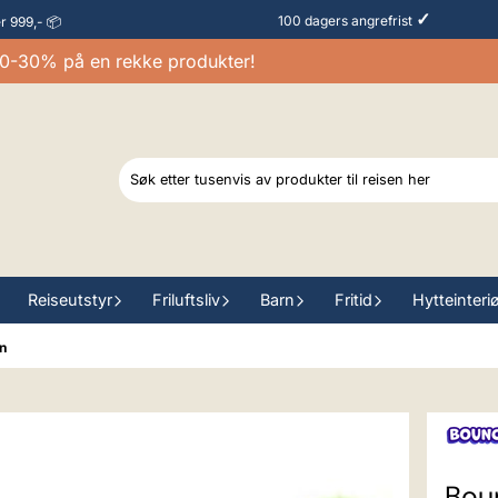
✓
100 dagers angrefrist
er 999,- 📦
0% på en rekke produkter!
Reiseutstyr
Friluftsliv
Barn
Fritid
Hytteinteri
n
Bou