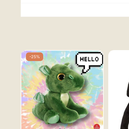
-25%
cm