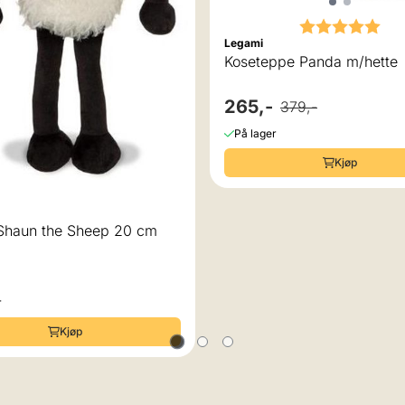
Karakter:
5.0
Legami
Koseteppe Panda m/hette
265,-
379,-
På lager
Kjøp
Shaun the Sheep 20 cm
r
Kjøp