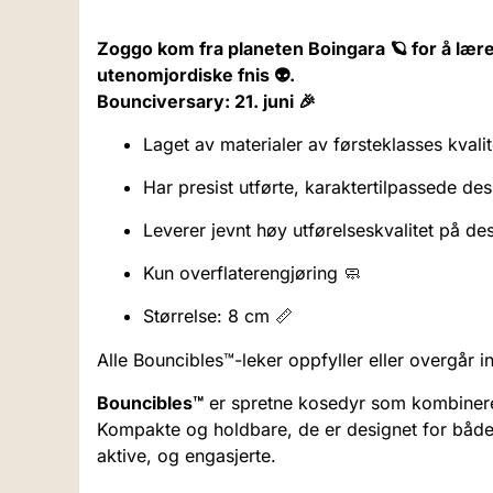
Zoggo kom fra planeten Boingara 🪐 for å lære
utenomjordiske fnis 👽.
Bounciversary: 21. juni 🎉
Laget av materialer av førsteklasses kvalit
Har presist utførte, karaktertilpassede des
Leverer jevnt høy utførelseskvalitet på des
Kun overflaterengjøring 🧼
Størrelse: 8 cm 📏
Alle Bouncibles™-leker oppfyller eller overgår i
Bouncibles™
er spretne kosedyr som kombinerer
Kompakte og holdbare, de er designet for både
aktive, og engasjerte.