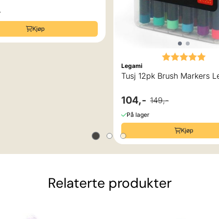
r
Kjøp
Karakter:
5.0
Legami
Tusj 12
104,-
149,-
På lager
Kjøp
Relaterte produkter