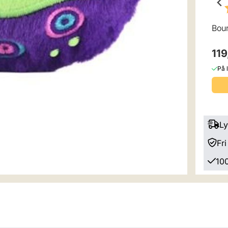
Bouncibles Chompy
Bouncibles Leo Kylling
Boun
Hai
119,-
119,-
119
På lager
På lager
På 
Kjøp
Kjøp
Ly
Fri
100