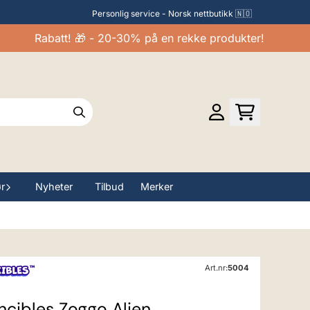
Personlig service - Norsk nettbutikk 🇳🇴
Rabatt! 🎁 - 20-30% på en rekke produkter!
ør
Nyheter
Tilbud
Merker
Art.nr:
5004
ncibles Zoggo Alien