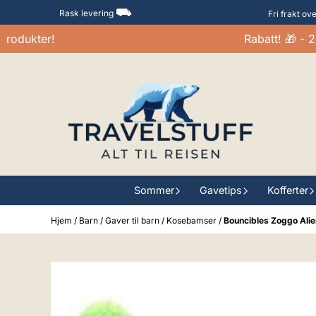
Hopp til innhold
⛟
Rask levering
Fri frakt ov
ukter!
Rabatt! 🎁 - 20-3
Sommer
Gavetips
Kofferter
Hjem
/
Barn
/
Gaver til barn
/
Kosebamser
/
Bouncibles Zoggo Alie