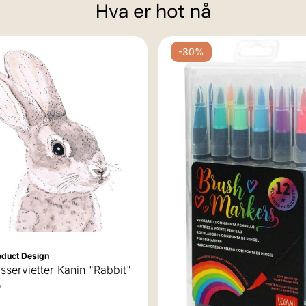
Hva er hot nå
-30%
oduct Design
servietter Kanin "Rabbit"
D