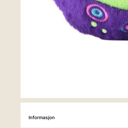
Bouncibles Sprettball
Sprettball Bouncibles
Bubbles Axolot
Boofa Yeti
119,-
119,-
På lager
På lager
Kjøp
Kjøp
Informasjon