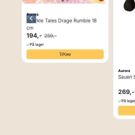
Aurora
Sparkle Tales Drage Rumble 18
cm
194,-
259,-
På lager
Kjøp
Aurora
Sauen 
269,-
På lage