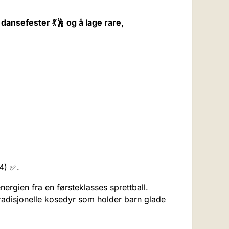
ansefester 💃🕺 og å lage rare,
24) ✅.
rgien fra en førsteklasses sprettball.
radisjonelle kosedyr som holder barn glade