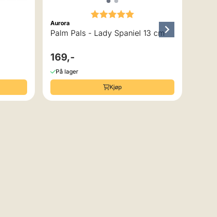
 av 5 mulige
Karakter:
5.0 av 5 mulige
Aurora
Palm Pals - Lady Spaniel 13 cm
169,-
På lager
Kjøp