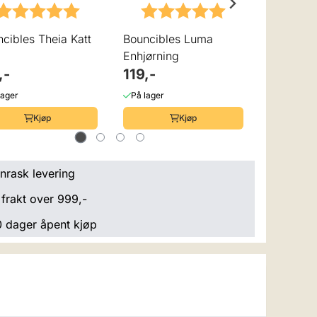
Karakter:
5.0 av 5 mulige
Karakter:
5.0 av 5 mulige
cibles Theia Katt
Bouncibles Luma
Bouncibl
Enhjørning
Flamingo
,-
119,-
119,-
lager
På lager
På lager
Kjøp
Kjøp
nrask levering
 frakt over 999,-
 dager åpent kjøp