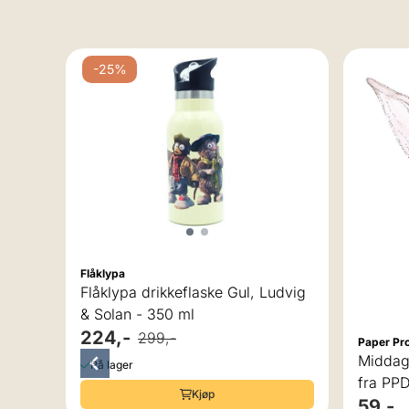
-25%
Flåklypa
Flåklypa drikkeflaske Gul, Ludvig
& Solan - 350 ml
v 5 mulige
224,-
299,-
Paper Pr
k
Middags
På lager
fra PP
Kjøp
59,-