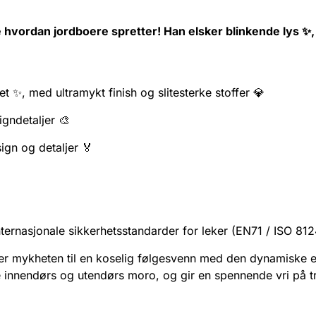
 hvordan jordboere spretter! Han elsker blinkende lys ✨, d
et ✨, med ultramykt finish og slitesterke stoffer 💎
igndetaljer 🎨
ign og detaljer 🏅
nternasjonale sikkerhetsstandarder for leker (EN71 / ISO 81
 mykheten til en koselig følgesvenn med den dynamiske ene
 innendørs og utendørs moro, og gir en spennende vri på t