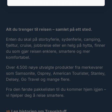
Alt du trenger til reisen – samlet på ett sted.
Enten du skal på storbyferie, sydenferie, camping,
fjelltur, cruise, jobbreise eller en helg på hytta, finner
du som gjør reisen enklere, smartere og mer
komfortabel.
Over 4.500 nøye utvalgte produkter fra merkevarer
som Samsonite, Osprey, American Tourister, Stanley,
Delsey, Go Travel og mange flere.
Fra den første pakkelisten til du kommer hjem igjen –
vi hjelper deg å reise smartere.
➡
Les historien om Travelstuff