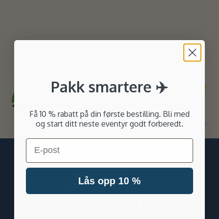
Forfatter:
Aud T
Pakk smartere ✈️
Dato:
30.07.2026
4.7
Tekst:
Kjapp og svært god kundeservice! Har vært veldig
/5
fornøyd med både varer og service fra Travelstuff.no!
BASERT PÅ 258 STEMMER
Kan anbefales!
Få 10 % rabatt på din første bestilling. Bli med
og start ditt neste eventyr godt forberedt.
Bytt
Bytt
Bytt
Bytt
til
til
til
til
#
#
#
#
testimonial
testimonial
testimonia
testimo
Email
Lås opp 10 %