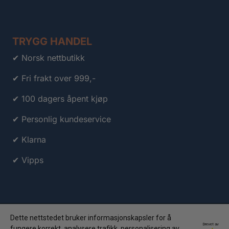
TRYGG HANDEL
✔ Norsk nettbutikk
✔ Fri frakt over 999,-
✔ 100 dagers åpent kjøp
✔ Personlig kundeservice
✔ Klarna
✔ Vipps
Dette nettstedet bruker informasjonskapsler for å
Drevet av
fungere korrekt, analysere trafikk, personalisering av