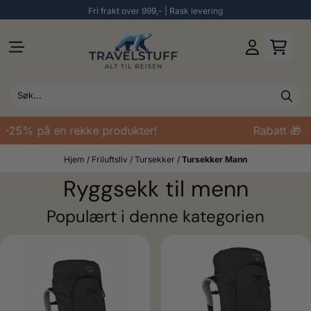
Fri frakt over 999,- | Rask levering
Hopp til innhold
 -25% på en rekke produkter!
Rabatt 🎁 -
Hjem
/
Friluftsliv
/
Tursekker
/
Tursekker Mann
Ryggsekk til menn
Populært i denne kategorien