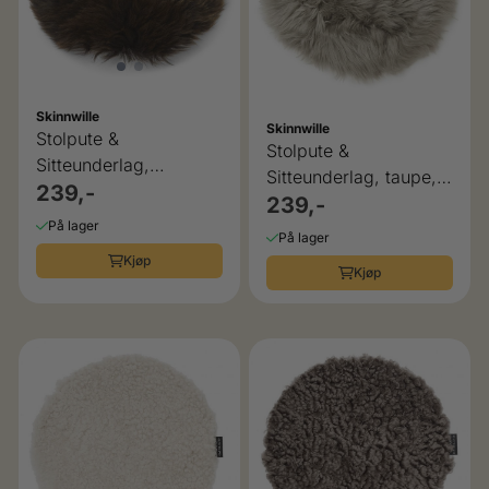
Skinnwille
Skinnwille
Stolpute &
Stolpute &
Sitteunderlag,
Sitteunderlag, taupe,
naturbrun, Skinnwille
239,-
Skinnwille
239,-
På lager
På lager
Kjøp
Kjøp