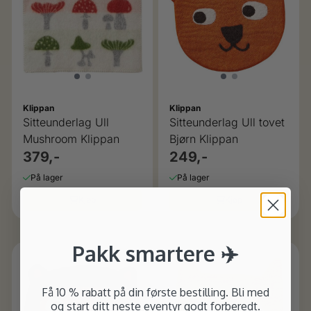
Klippan
Klippan
Sitteunderlag Ull
Sitteunderlag Ull tovet
Mushroom Klippan
Bjørn Klippan
379,-
249,-
På lager
På lager
Kjøp
Kjøp
Pakk smartere ✈️
Få 10 % rabatt på din første bestilling. Bli med
og start ditt neste eventyr godt forberedt.