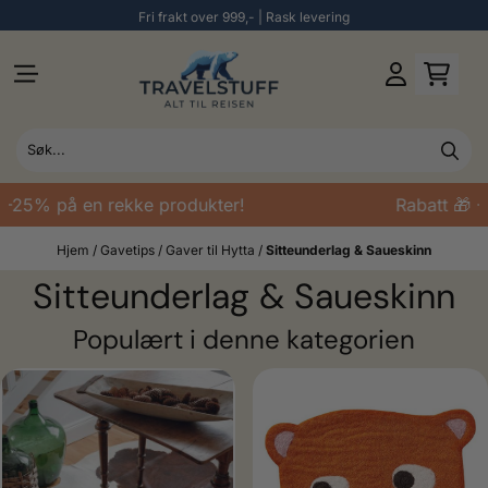
Fri frakt over 999,- | Rask levering
Hopp til innhold
-25% på en rekke produkter!
Rabatt 🎁 -2
Hjem
/
Gavetips
/
Gaver til Hytta
/
Sitteunderlag & Saueskinn
Sitteunderlag & Saueskinn
Populært i denne kategorien