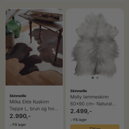
Skinnwille
Skinnwille
Molly lammeskinn
Milka Ekte Kuskinn
60x90 cm– Natural
Teppe L, brun og hvit
Grey
2.499,-
Skinnwille
2.990,-
På lager
På lager
Kjøp