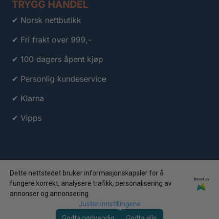
TRYGG HANDEL
✔ Norsk nettbutikk
✔ Fri frakt over 999,-
✔ 100 dagers åpent kjøp
✔ Personlig kundeservice
✔ Klarna
✔ Vipps
Dette nettstedet bruker informasjonskapsler for å
Drevet av
fungere korrekt, analysere trafikk, personalisering av
annonser og annonsering.
© 2026 Travelstuff.no AS • Org.nr: 998 063 809 • Alle
Juster innstillingene
rettigheter forbeholdt
Godta nødvendig
Godta alle