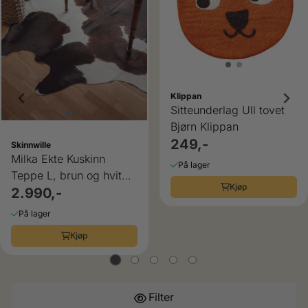
Klippan
Sitteunderlag Ull tovet
Bjørn Klippan
249,-
Skinnwille
Milka Ekte Kuskinn
På lager
Teppe L, brun og hvit
Kjøp
Skinnwille
2.990,-
På lager
Kjøp
Filter