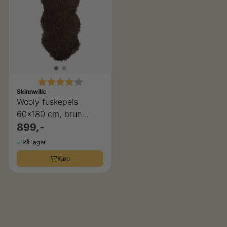
Karakter:
4.0 av 5 mulige
Skinnwille
Wooly fuskepels
60x180 cm, brun
Skinnwille
899,-
På lager
Kjøp