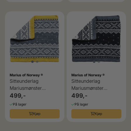
Marius of Norway ®
Marius of Norway ®
Sitteunderlag
Sitteunderlag
Mariusmønster
Mariusmønster
gul/grått/hvit
499,-
sort/grått/hvit
499,-
På lager
På lager
Kjøp
Kjøp