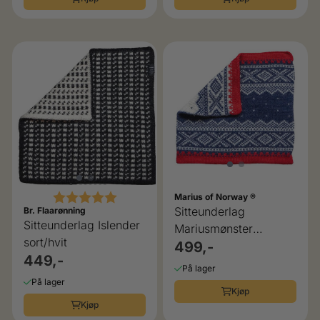
Karakter:
5.0 av 5 mulige
Marius of Norway ®
Sitteunderlag
Br. Flaarønning
Sitteunderlag Islender
Mariusmønster
sort/hvit
blått/rødt/hvit
499,-
449,-
På lager
På lager
Kjøp
Kjøp