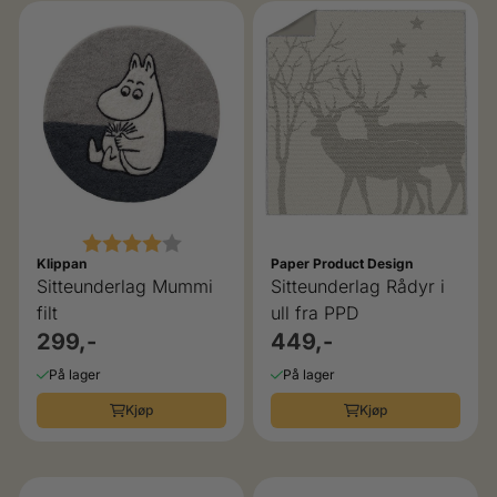
Karakter:
4.0 av 5 mulige
Klippan
Paper Product Design
Sitteunderlag Mummi
Sitteunderlag Rådyr i
filt
ull fra PPD
299,-
449,-
På lager
På lager
Kjøp
Kjøp