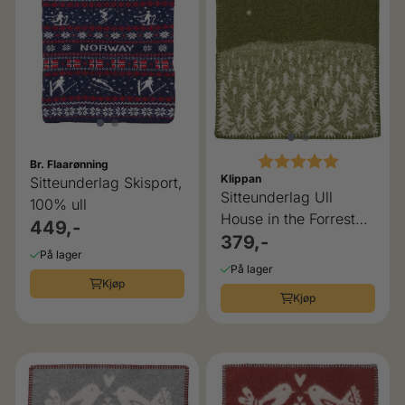
Karakter:
5.0 av 5 
Br. Flaarønning
Klippan
Sitteunderlag Skisport,
Sitteunderlag Ull
100% ull
House in the Forrest
449,-
Klippan
379,-
På lager
På lager
Kjøp
Kjøp