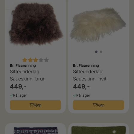
Karakter:
3.0 av 5 mulige
Br. Flaarønning
Br. Flaarønning
Sitteunderlag
Sitteunderlag
Saueskinn, brun
Saueskinn, hvit
449,-
449,-
På lager
På lager
Kjøp
Kjøp