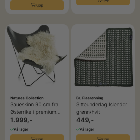
Kjøp
Natures Collection
Br. Flaarønning
Saueskinn 90 cm fra
Sitteunderlag Islender
Østerrike i premium
grønn/hvit
kvalitet
1.999,-
449,-
På lager
På lager
Kjøp
Kjøp