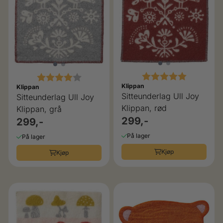
Karakter:
5.0 av 5 
Karakter:
4.0 av 5 mulige
Klippan
Klippan
Sitteunderlag Ull Joy
Sitteunderlag Ull Joy
Klippan, rød
Klippan, grå
299,-
299,-
På lager
På lager
Kjøp
Kjøp