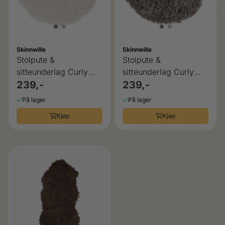
Skinnwille
Skinnwille
Stolpute &
Stolpute &
sitteunderlag Curly
sitteunderlag Curly
moonlight Skinnwille
239,-
sahara Skinnwille
239,-
På lager
På lager
Kjøp
Kjøp