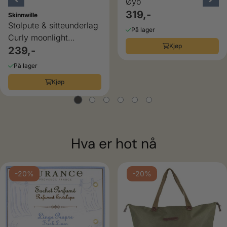
Øyo
319,-
Skinnwille
Stolpute & sitteunderlag
På lager
Curly moonlight
Kjøp
Skinnwille
239,-
På lager
Kjøp
Hva er hot nå
ulige
-20%
-20%