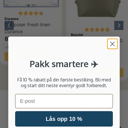
Karakter:
4.5 av 5 mulige
Durance
Duftposer Fresh linen
Karakter:
5.0 av 5
Durance
Bozzini
87,-
109,-
Bozzini Weekendbag 40
liter Olivengrønn
På lager
279,-
349,-
Kjøp
Pakk smartere ✈️
På lager
Kjøp
Få 10 % rabatt på din første bestilling. Bli med
og start ditt neste eventyr godt forberedt.
Email
Relaterte produkter
Lås opp 10 %