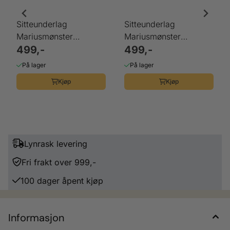
Sitteunderlag
Sitteunderlag
Mariusmønster
Mariusmønster
sort/grått/hvit
499,-
sort/grått/hvit
499,-
På lager
På lager
Kjøp
Kjøp
Lynrask levering
Fri frakt over 999,-
100 dager åpent kjøp
Informasjon