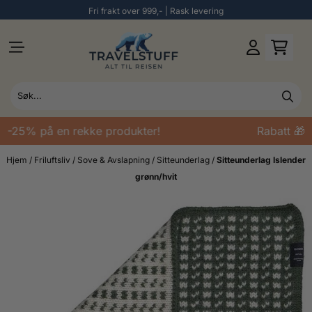
Fri frakt over 999,- | Rask levering
Hopp til innhold
 -25% på en rekke produkter!
Rabatt 🎁 -
Hjem
/
Friluftsliv
/
Sove & Avslapning
/
Sitteunderlag
/
Sitteunderlag Islender
grønn/hvit