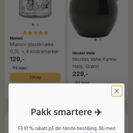
Karakter:
5.0 av 5 mulige
Mummi
Mummi glasskrukke
0,3L + 4 klistremerker
Nicolas Vahè
129,-
Nicolas Vahé Kanne
Hala, Grønn
På lager
229,-
Kjøp
På lager
Kjøp
Pakk smartere ✈️
Få 10 % rabatt på din første bestilling. Bli med