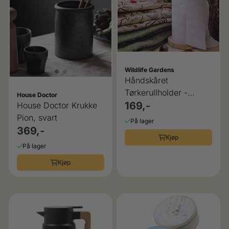
Wildlife Gardens
Håndskåret
Tørkerullholder -
House Doctor
Kakadu Wildlife
169,-
House Doctor Krukke
Garden
Pion, svart
På lager
369,-
Kjøp
På lager
Kjøp