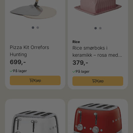
Rice
Pizza Kit Orrefors
Rice smørboks i
Hunting
keramikk – rosa med
699,-
hjerte
379,-
På lager
På lager
Kjøp
Kjøp