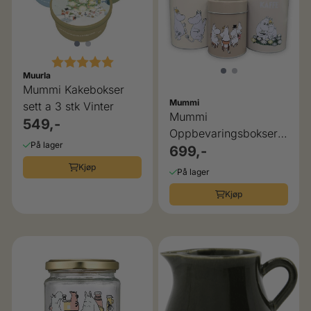
Karakter:
5.0 av 5 mulige
Muurla
Mummi Kakebokser
Mummi
sett a 3 stk Vinter
Mummi
549,-
Oppbevaringsbokser,
På lager
Sett à 3 stk
699,-
Kjøp
På lager
Kjøp