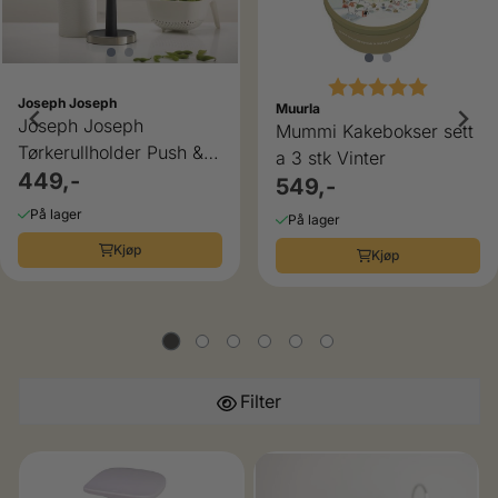
Karakter:
5.0 av 5
Joseph Joseph
Muurla
Joseph Joseph
Mummi Kakebokser sett
Tørkerullholder Push &
a 3 stk Vinter
Tear
449,-
549,-
På lager
På lager
Kjøp
Kjøp
Filter