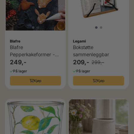
Blafre
Legami
Blafre
Bokstøtte
Pepperkakeformer -
sammenleggbar
Skogsvenner Sett med
249,-
209,-
299,-
4
På lager
På lager
Kjøp
Kjøp