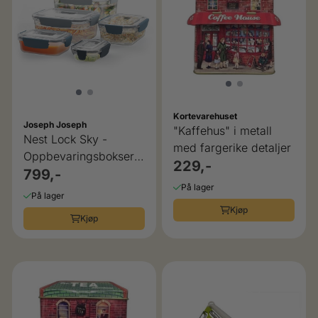
Kortevarehuset
Joseph Joseph
"Kaffehus" i metall
Nest Lock Sky -
med fargerike detaljer
Oppbevaringsbokser -
229,-
5 deler
799,-
På lager
På lager
Kjøp
Kjøp