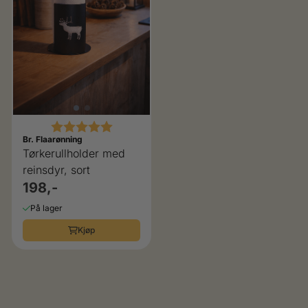
Karakter:
5.0 av 5 mulige
Br. Flaarønning
Tørkerullholder med
reinsdyr, sort
198,-
På lager
Kjøp