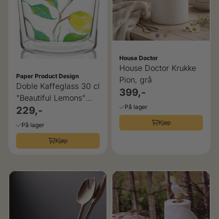
House Doctor
House Doctor Krukke
Paper Product Design
Pion, grå
Doble Kaffeglass 30 cl
399,-
"Beautiful Lemons"
På lager
Paper Product Design
229,-
Kjøp
På lager
Kjøp