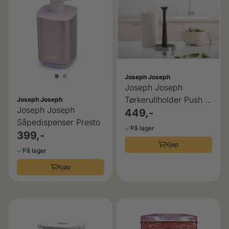
Joseph Joseph
Joseph Joseph
Tørkerullholder Push &
Joseph Joseph
Joseph Joseph
Tear
449,-
Såpedispenser Presto
På lager
399,-
Kjøp
På lager
Kjøp