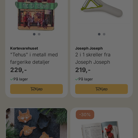
Kortevarehuset
Joseph Joseph
"Tehus" i metall med
2 i 1 skreller fra
fargerike detaljer
Joseph Joseph
229,-
219,-
På lager
På lager
Kjøp
Kjøp
-30%