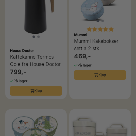
Karakter:
5.0 av 5 
Mummi
Mummi Kakebokser
sett a 2 stk
House Doctor
469,-
Kaffekanne Termos
Cole fra House Doctor
På lager
799,-
Kjøp
På lager
Kjøp