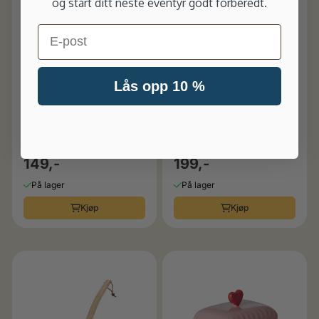
og start ditt neste eventyr godt forberedt.
Email
Lås opp 10 %
Hadeland Glassverk
Hadeland Glassverk
Norgesglasset 1L med
Norgesglasset 2L med
skrulokk
skrulokk
149,-
199,-
På lager
På lager
Kjøp
Kjøp