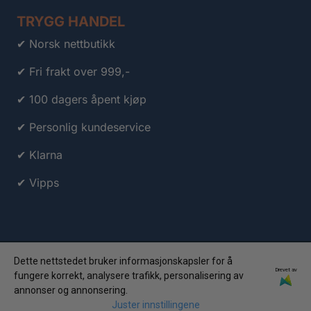
TRYGG HANDEL
✔ Norsk nettbutikk
✔ Fri frakt over 999,-
✔ 100 dagers åpent kjøp
✔ Personlig kundeservice
✔ Klarna
✔ Vipps
Dette nettstedet bruker informasjonskapsler for å
Drevet av
fungere korrekt, analysere trafikk, personalisering av
annonser og annonsering.
© 2026 Travelstuff.no AS • Org.nr: 998 063 809 • Alle
Juster innstillingene