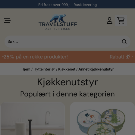
Fri frakt over 999,- | Rask levering
Hopp til innhold
-25% på en rekke produkter!
Rabatt 🎁 -2
Hjem
/
Hytteinteriør
/
Kjøkkenet
/
Annet Kjøkkenutstyr
Kjøkkenutstyr
Populært i denne kategorien