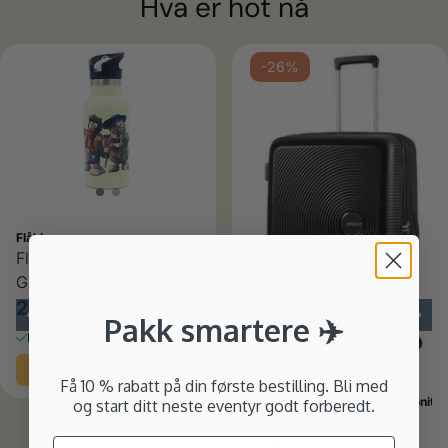
Hva er hot nå
-26%
Flåklypa
Flåklypa drikkeflaske
ulige
Gul, Ludvig & Solan -
350 ml
299,-
Pakk smartere ✈️
På lager
Kjøp
Karakter:
5.0 av 5
Få 10 % rabatt på din første bestilling. Bli med
American Tourister by Samsonite
og start ditt neste eventyr godt forberedt.
Koffert utvidbar 71-81L
Email
og 4 hjul Soundbox