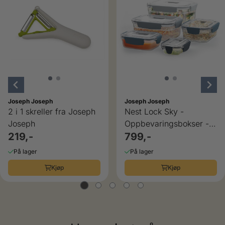
Joseph Joseph
Joseph Joseph
2 i 1 skreller fra Joseph
Nest Lock Sky -
Joseph
Oppbevaringsbokser - 5
219,-
deler
799,-
På lager
På lager
Kjøp
Kjøp