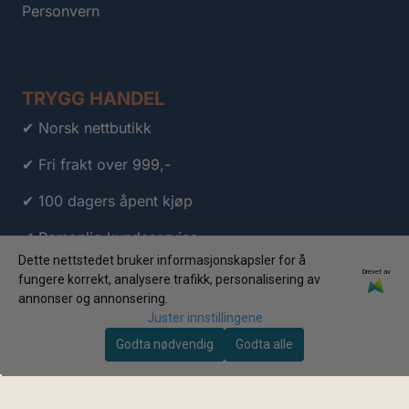
Personvern
TRYGG HANDEL
✔ Norsk nettbutikk
✔ Fri frakt over 999,-
✔ 100 dagers åpent kjøp
✔ Personlig kundeservice
Dette nettstedet bruker informasjonskapsler for å
✔ Klarna
Drevet av
fungere korrekt, analysere trafikk, personalisering av
annonser og annonsering.
✔ Vipps
Juster innstillingene
Godta nødvendig
Godta alle