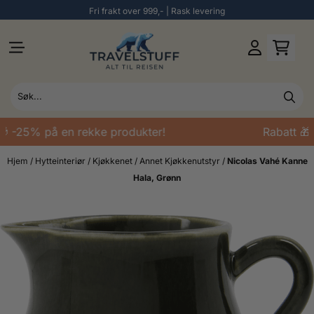
Fri frakt over 999,- | Rask levering
Hopp til innhold
 -25% på en rekke produkter!
Rabatt 🎁 
Hjem
/
Hytteinteriør
/
Kjøkkenet
/
Annet Kjøkkenutstyr
/
Nicolas Vahé Kanne
Hala, Grønn