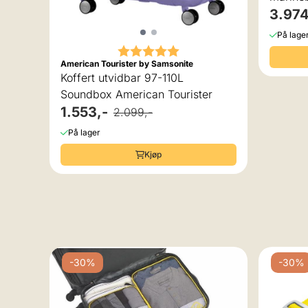
3.974
På lage
Karakter:
5.0 av 5 mulige
American Tourister by Samsonite
Koffert utvidbar 97-110L
Soundbox American Tourister
1.553,-
2.099,-
På lager
Kjøp
-30%
-30%
bar,