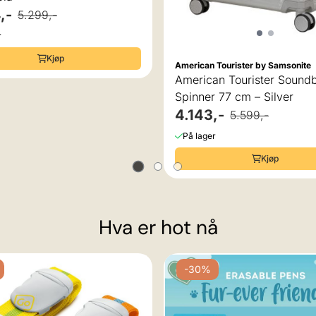
,-
5.299,-
r
Kjøp
American Tourister by Samsonite
American Tourister Sound
Spinner 77 cm – Silver
4.143,-
5.599,-
På lager
Kjøp
Hva er hot nå
-30%