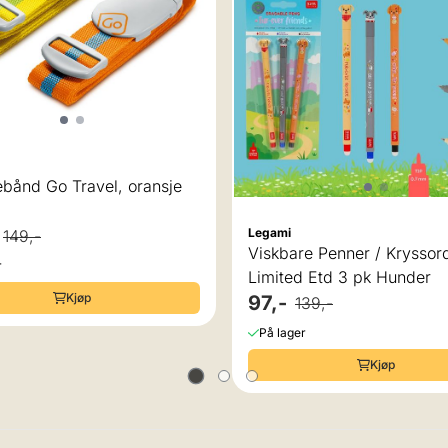
bånd Go Travel, oransje
Legami
149,-
Viskbare Penner / Krysso
r
Limited Etd 3 pk Hunder
Kjøp
97,-
139,-
På lager
Kjøp