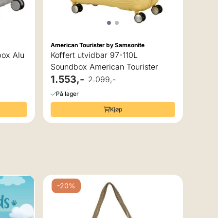
1.47
På la
American Tourister by Samsonite
box Alu
Koffert utvidbar 97-110L
Soundbox American Tourister
1.553,-
2.099,-
På lager
Kjøp
-20%
-3
Legam
Refil
svart