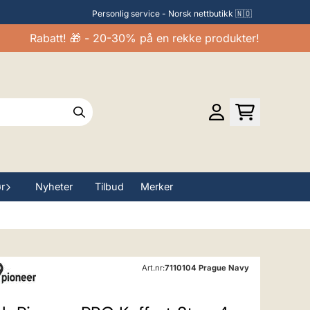
Personlig service - Norsk nettbutikk 🇳🇴
Rabatt! 🎁 - 20-30% på en rekke produkter!
ør
Nyheter
Tilbud
Merker
Art.nr:
7110104 Prague Navy