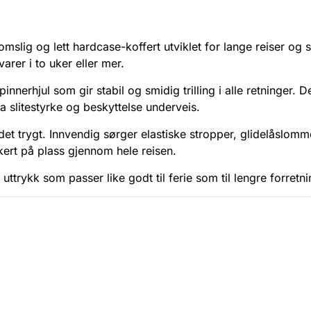
omslig og lett hardcase-koffert utviklet for lange reiser og 
varer i to uker eller mer.
pinnerhjul som gir stabil og smidig trilling i alle retninger.
a slitestyrke og beskyttelse underveis.
et trygt. Innvendig sørger elastiske stropper, glidelåslom
kkert på plass gjennom hele reisen.
uttrykk som passer like godt til ferie som til lengre forretni