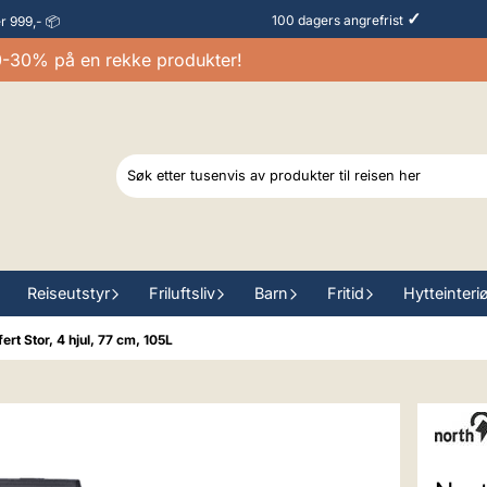
✓
100 dagers angrefrist
er 999,- 📦
0% på en rekke produkter!
Reiseutstyr
Friluftsliv
Barn
Fritid
Hytteinteri
rt Stor, 4 hjul, 77 cm, 105L