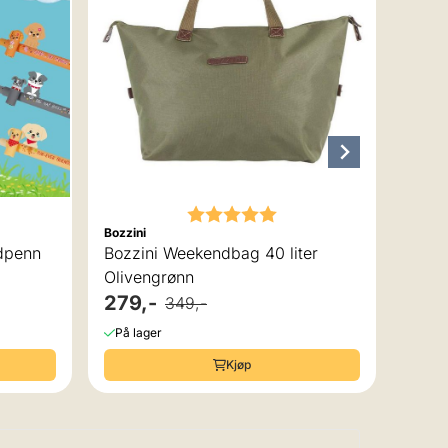
41,-
På la
Karakter:
5.0 av 5 mulige
Bozzini
rdpenn
Bozzini Weekendbag 40 liter
Olivengrønn
279,-
349,-
På lager
Kjøp