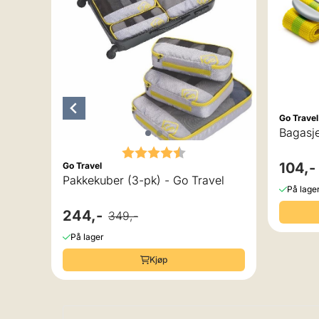
Go Travel
Bagasje
Karakter:
4.8 av 5 mulige
104,-
Go Travel
Pakkekuber (3-pk) - Go Travel
På lage
244,-
349,-
På lager
Kjøp