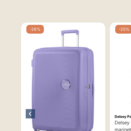
-26%
-25%
Delsey Pa
Delsey 
r
marine