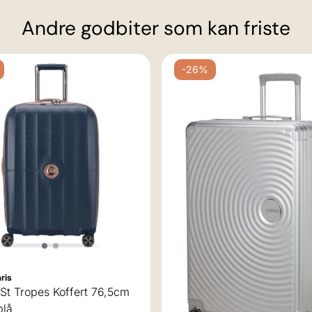
Andre godbiter som kan friste
-26%
ris
St Tropes Koffert 76,5cm
blå