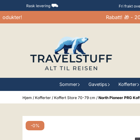
Hopp til innhold
⛟
Rask levering
Fri frakt ov
ukter!
Rabatt! 🎁 - 20-3
Sommer
Gavetips
Kofferter
Hjem
/
Kofferter
/
Koffert Store 70-79 cm
/
North Pioneer PRG Koffe
-0%