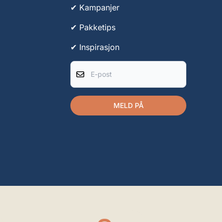
✔ Kampanjer
✔ Pakketips
✔ Inspirasjon
E-post
MELD PÅ