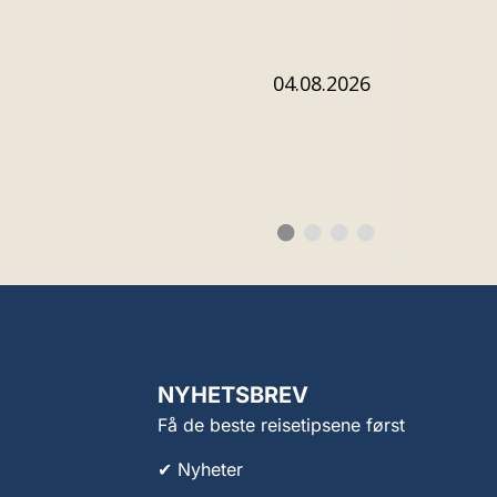
Dato:
04.08.2026
Bytt
Bytt
Bytt
Bytt
til
til
til
til
#
#
#
#
testimonial
testimonial
testimonial
testimonial
NYHETSBREV
Få de beste reisetipsene først
✔ Nyheter