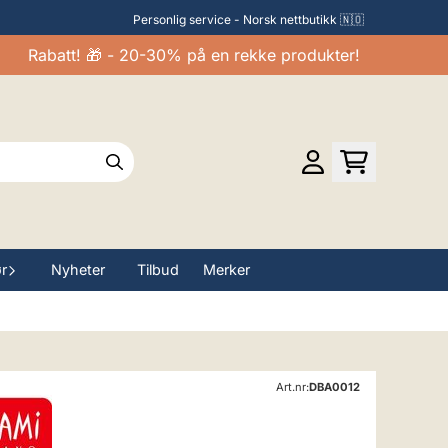
Personlig service - Norsk nettbutikk 🇳🇴
Rabatt! 🎁 - 20-30% på en rekke produkter!
ør
Nyheter
Tilbud
Merker
Art.nr:
DBA0012