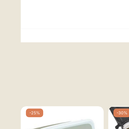
-25%
-30%
udvig