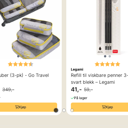
Karakter:
4.8 av 5 mulige
Karakter:
5.0
Legami
ber (3-pk) - Go Travel
Refill til viskbare penner 3
svart blekk – Legami
41,-
349,-
59,-
r
På lager
Kjøp
Kjøp