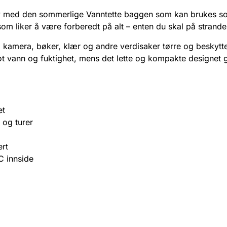
øv med den sommerlige Vanntette baggen som kan brukes 
som liker å være forberedt på alt – enten du skal på stranden
kamera, bøker, klær og andre verdisaker tørre og beskytt
ot vann og fuktighet, mens det lette og kompakte designet g
et
 og turer
ert
C innside