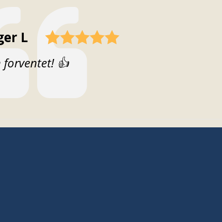
fatter:
ger L
t:
forventet! 👍