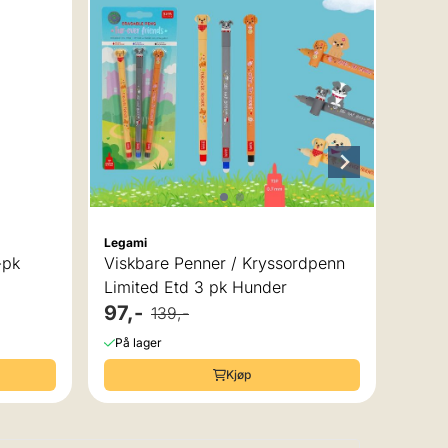
Oliv
279
På la
 av 5 mulige
Legami
-pk
Viskbare Penner / Kryssordpenn
Limited Etd 3 pk Hunder
97,-
139,-
På lager
Kjøp