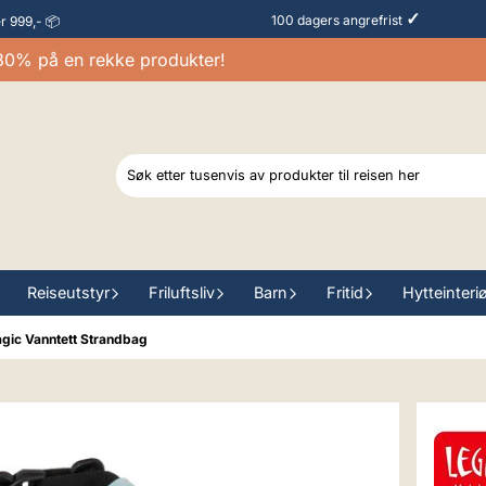
✓
100 dagers angrefrist
er 999,- 📦
 på en rekke produkter!
Reiseutstyr
Friluftsliv
Barn
Fritid
Hytteinteri
gic Vanntett Strandbag