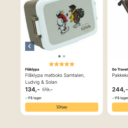
Karakter:
5.0 av 5 mulige
Flåklypa
Go Travel
Flåklypa matboks Samtalen,
Pakkeku
Ludvig & Solan
134,-
244,-
179,-
På lager
På lage
Kjøp