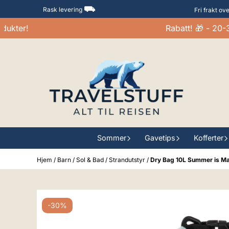
Hopp til innhold
⛟
Rask levering
Fri frakt ov
ter!
Rabatt! 🎁 - 20-30%
Sommer
Gavetips
Kofferter
Hjem
/
Barn
/
Sol & Bad
/
Strandutstyr
/
Dry Bag 10L Summer is Ma
-30%