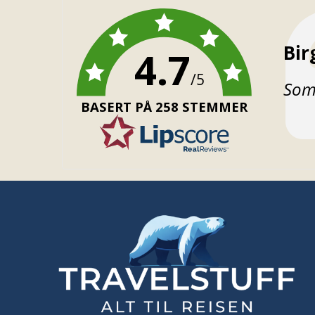
For
Bir
4.7
/5
Teks
Som 
BASERT PÅ 258 STEMMER