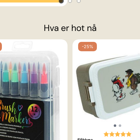
Hva er hot nå
-25%
Karakter:
5.0
Flåklypa