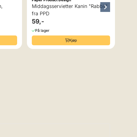
n,
Middagsservietter Kanin "Rabbit"
fra PPD
59,-
På lager
Kjøp