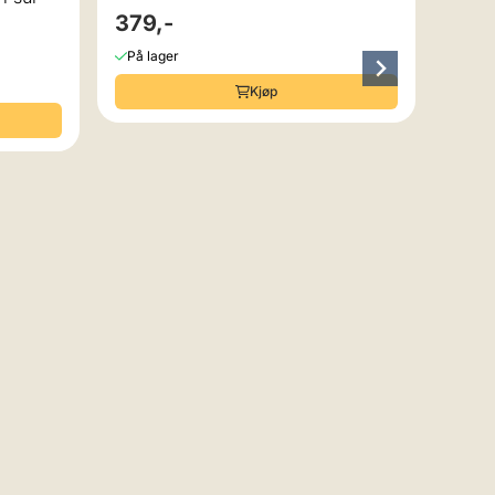
379,-
Swed
279
På lager
På la
Kjøp