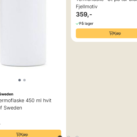
Fjellmotiv
359,-
På lager
Kjøp
 Sweden
ermoflaske 450 ml hvit
of Sweden
r
Kjøp