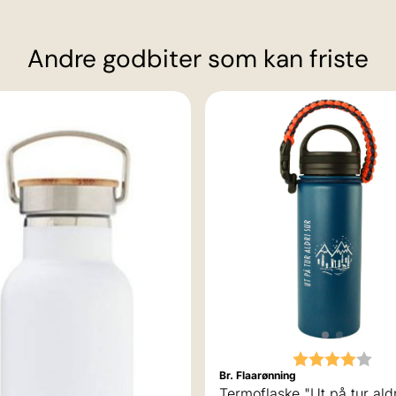
Andre godbiter som kan friste
Karakter:
4.0
Br. Flaarønning
Termoflaske "Ut på tur aldr