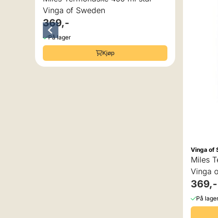
Vinga of Sweden
369,-
På lager
Kjøp
Vinga of
Miles T
Vinga 
369,-
På lage