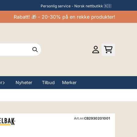
Personlig service - Norsk nettbutikk 🇳🇴
Rabatt! 🎁 - 20-30% på en rekke produkter!
ør
Nyheter
Tilbud
Merker
Art.nr:
CB2930201001