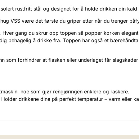
ert rustfritt stål og designet for å holde drikken din kald
e Chug VSS være det første du griper etter når du trenger på
. Hver gang du skrur opp toppen så popper korken elegant t
veldig behagelig å drikke fra. Toppen har også et bærehåndta
nn som forhindrer at flasken eller underlaget får slagskad
skmaskin, noe som gjør rengjøringen enklere og raskere.
: Holder drikkene dine på perfekt temperatur – varm eller ka