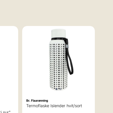
Br. Flaarønning
 av 5 mulige
Termoflaske Islender hvit/sort
Vinga 
i sur"
Termo