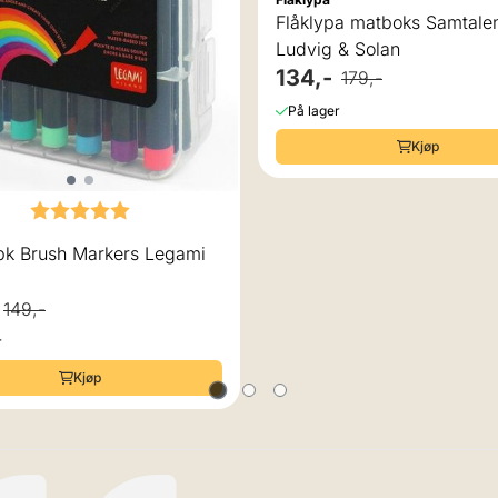
Flåklypa matboks Samtale
Ludvig & Solan
134,-
179,-
På lager
Kjøp
Karakter:
5.0 av 5 mulige
Tusj 12pk Brush Markers Legami
149,-
r
Kjøp