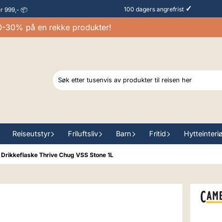
✓
100 dagers angrefrist
er 999,- 📦
30% på en rekke produkter!
Reiseutstyr
Friluftsliv
Barn
Fritid
Hytteinteri
Drikkeflaske Thrive Chug VSS Stone 1L