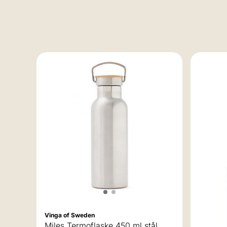
Vinga of Sweden
Flip
Miles Termoflaske 450 ml stål