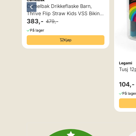
Camelbak Drikkeflaske Barn,
Thrive Flip Straw Kids VSS Biking
Dogs 0,35L
383,-
479,-
På lager
Kjøp
Legami
104,-
På lage