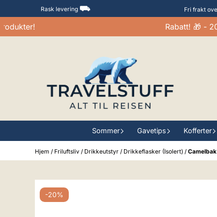
Hopp til innhold
⛟
Rask levering
Fri frakt ov
dukter!
Rabatt! 🎁 - 20-
Sommer
Gavetips
Kofferter
Hjem
/
Friluftsliv
/
Drikkeutstyr
/
Drikkeflasker (Isolert)
/
Camelbak 
-20%