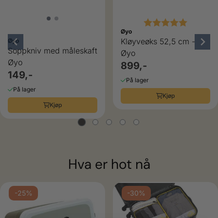
Karakter:
5.0 av 5
Øyo
Kløyveøks 52,5 cm -
Øyo
Soppkniv med måleskaft
Øyo
Øyo
899,-
149,-
På lager
På lager
Kjøp
Kjøp
Hva er hot nå
-25%
-30%