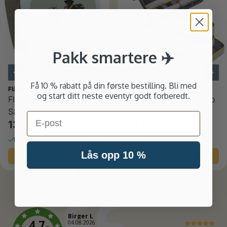
Pakk smartere ✈️
Karakter:
5.0 av 5 mulige
Karakter:
4.8 av 5
Få 10 % rabatt på din første bestilling. Bli med
Flåklypa
Go Travel
og start ditt neste eventyr godt forberedt.
Flåklypa matboks
Pakkekuber (3-pk) - Go
Samtalen, Ludvig &
Travel
Email
Solan
134,-
244,-
179,-
349,-
På lager
På lager
Lås opp 10 %
Kjøp
Kjøp
Forfatter:
Birger L
4.7
Dato:
04.08.2026