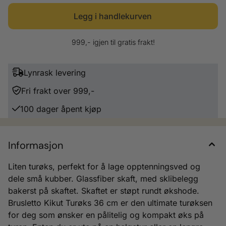
Kikut 36 cm er den ideelle turøksen for deg som ønsker et verktøy som
er lett å bære, pålitelig og effektivt til å takle dine utendørs utfordringer.
Kjøp din Brusletto turøks i dag og være klar for enhver utfordring! Vekt:
710 g
999,- igjen til gratis frakt!
Lynrask levering
Fri frakt over 999,-
100 dager åpent kjøp
Informasjon
Liten turøks, perfekt for å lage opptenningsved og
dele små kubber. Glassfiber skaft, med sklibelegg
bakerst på skaftet. Skaftet er støpt rundt økshode.
Brusletto Kikut Turøks 36 cm er den ultimate turøksen
for deg som ønsker en pålitelig og kompakt øks på