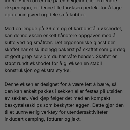
turen. Enten du er ute på en helgetur eller en lengre
ekspedisjon, er denne lille turøksen perfekt for å lage
opptenningsved og dele små kubber.
Med en lengde på 36 cm og et karbonstål i økshodet,
kan denne øksen enkelt håndtere oppgaven med å
kutte ved og småtrær. Det ergonomiske glassfiber
skaftet har et sklibelegg bakerst på skaftet som gir deg
et godt grep selv om du har våte hender. Skaftet er
støpt rundt økshodet for å gi øksen en stabil
konstruksjon og ekstra styrke.
Denne øksen er designet for å være lett å bære, så
den kan enkelt pakkes i sekken eller festes på utsiden
av sekken. Ved kjøp følger det med en kompakt
beskyttelsesklips som beskytter eggen. Dette gjør den
til et uunnværlig verktøy for utendørsaktiviteter,
inkludert camping, fotturer og jakt.