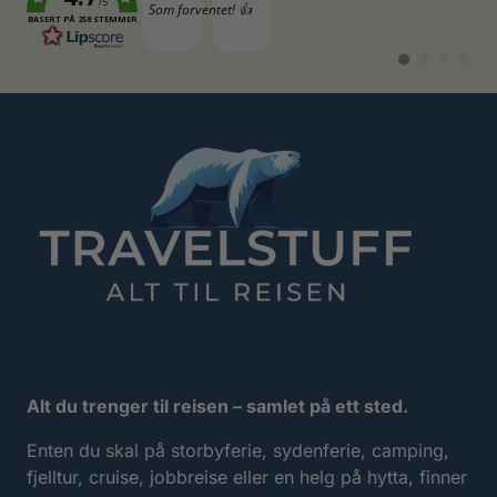
/5
Tekst:
Som forventet! 👍
BASERT PÅ 258 STEMMER
Bytt
Bytt
Bytt
Bytt
til
til
til
til
#
#
#
#
testimonial
testimonial
testimonia
testimo
Alt du trenger til reisen – samlet på ett sted.
Enten du skal på storbyferie, sydenferie, camping,
fjelltur, cruise, jobbreise eller en helg på hytta, finner