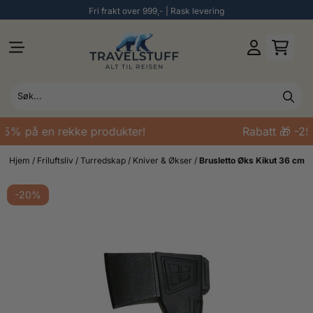
Fri frakt over 999,- | Rask levering
Hopp til innhold
25% på en rekke produkter!
Rabatt 🎁 -25
Hjem
/
Friluftsliv
/
Turredskap
/
Kniver & Økser
/
Brusletto Øks Kikut 36 cm
-20%