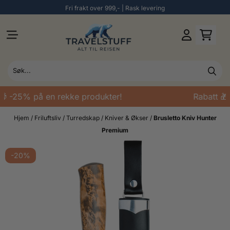
Fri frakt over 999,- | Rask levering
Hopp til innhold
🎁 -25% på en rekke produkter!
Rabatt 🎁
Hjem
/
Friluftsliv
/
Turredskap
/
Kniver & Økser
/
Brusletto Kniv Hunter
Premium
-20%