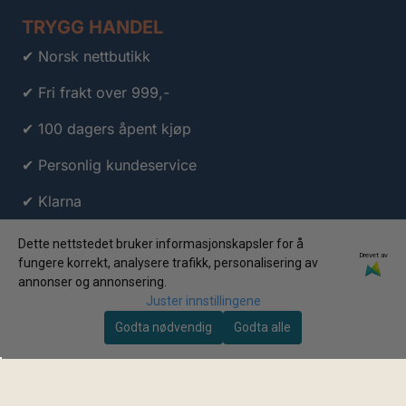
TRYGG HANDEL
✔ Norsk nettbutikk
✔ Fri frakt over 999,-
✔ 100 dagers åpent kjøp
✔ Personlig kundeservice
✔ Klarna
✔ Vipps
Dette nettstedet bruker informasjonskapsler for å
Drevet av
fungere korrekt, analysere trafikk, personalisering av
annonser og annonsering.
Juster innstillingene
Godta nødvendig
Godta alle
© 2026 Travelstuff.no AS • Org.nr: 998 063 809 • Alle