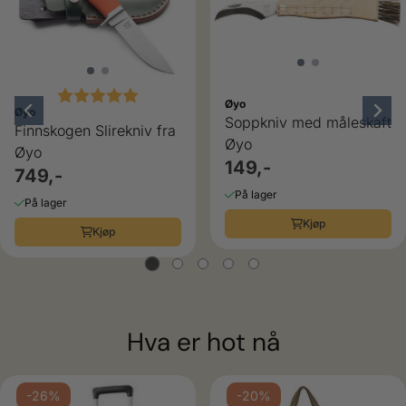
Karakter:
5.0 av 5 mulige
Øyo
Øyo
Soppkniv med måleskaft
Finnskogen Slirekniv fra
Øyo
Øyo
149,-
749,-
På lager
På lager
Kjøp
Kjøp
Hva er hot nå
-26%
-20%