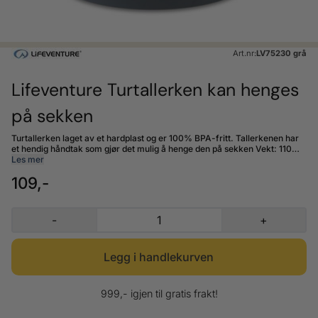
Art.nr:
LV75230 grå
Lifeventure Turtallerken kan henges
på sekken
Turtallerken laget av et hardplast og er 100% BPA-fritt. Tallerkenen har
et hendig håndtak som gjør det mulig å henge den på sekken Vekt: 110
gram Mål: 27 x 23 x 3 cm. Materiale: plast 100% BPA-fri Tåler vask i
Les mer
oppvaskmaskin Tåler mikrobølgeovn
109,-
-
+
999,- igjen til gratis frakt!