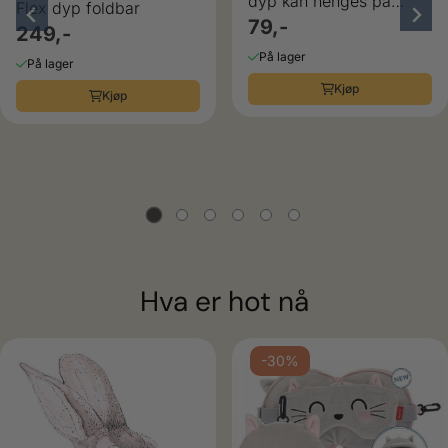
dyp kan henges på
Flex dyp foldbar
sekken
79,-
249,-
På lager
På lager
Kjøp
Kjøp
Hva er hot nå
ulige
-30%