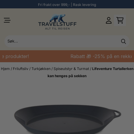
Fri frakt over 999,- | Rask levering
Hopp til innhold
e produkter!
Rabatt 🎁 -25% på en rekke 
Hjem
/
Friluftsliv
/
Turkjøkken
/
Spiseutstyr & Turmat
/
Lifeventure Turtallerken
kan henges på sekken