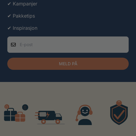
✔ Kampanjer
✔ Pakketips
✔ Inspirasjon
E-post
MELD PÅ