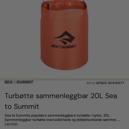
Art.nr:
AFB20 30410077
Turbøtte sammenleggbar 20L Sea
to Summit
Sea to Summits populære sammenleggbare turbøtte i nylon, 20L.
Sammenleggbar turbøtte med solid hank og dobbelsveisede sømmer.
Den ideelle lettvektsløsningen: En sammenleggbar turbøtte, for bær- og
Les mer
soppturer, hente vann eller andre saker og ting. Med en smart løftehank i