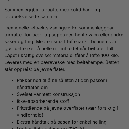
Sammenleggbar turbøtte med solid hank og
dobbelsveisede sømmer.
Den ideelle lettvektsløsningen: En sammenleggbar
turbøtte, for bær- og soppturer, hente vann eller andre
saker og ting. Med en smart løftehank i bunnen som
gjør det enkelt å helle ut innholdet når bøtta er full.
Laget i kraftig sveiset materiale, tåler å løfte 100 kilo.
Leveres med en bæreveske med beltehempe. Bøtten
står oppreist på jevne flater.
Pakker ned til å bli så liten at den passer i
håndflaten din
Sveiset vanntett konstruksjon
Ikke-absorberende stoff
Frittstående på jevne overflater (vær forsiktig i
vindforhold)
Ekstra håndtak på basen for enkel helling
Matkvalitets-belegg og PVC-fri