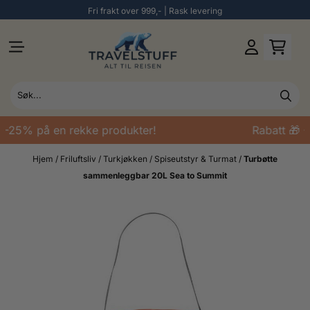
Fri frakt over 999,- | Rask levering
Hopp til innhold
 -25% på en rekke produkter!
Rabatt 🎁 -
Hjem
/
Friluftsliv
/
Turkjøkken
/
Spiseutstyr & Turmat
/
Turbøtte
sammenleggbar 20L Sea to Summit