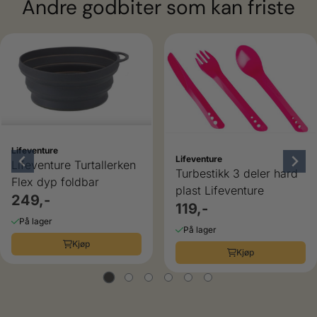
Andre godbiter som kan friste
Lifeventure
Lifeventure
Lifeventure Turtallerken
Turbestikk 3 deler hard
Flex dyp foldbar
plast Lifeventure
249,-
119,-
På lager
På lager
Kjøp
Kjøp