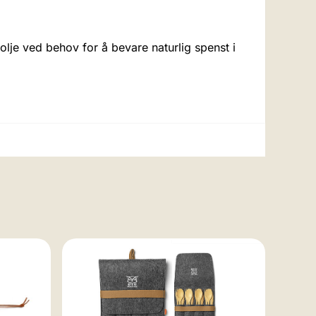
je ved behov for å bevare naturlig spenst i
Stuff 
Stuff
Acac
69,