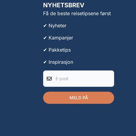
NYHETSBREV
Få de beste reisetipsene først
✔ Nyheter
✔ Kampanjer
✔ Pakketips
✔ Inspirasjon
E-post
MELD PÅ