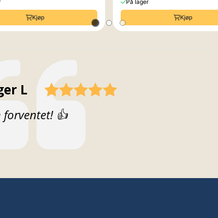
r
På lager
Kjøp
Kjøp
fatter:
ger L
t:
forventet! 👍