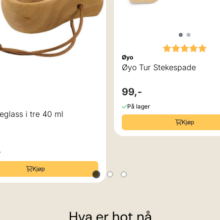
Karakter:
5.0
Øyo
Øyo Tur Stekespade
99,-
På lager
glass i tre 40 ml
Kjøp
r
Kjøp
Hva er hot nå