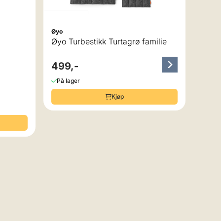
På la
Øyo
Øyo Turbestikk Turtagrø familie
 av 5 mulige
499,-
På lager
Kjøp