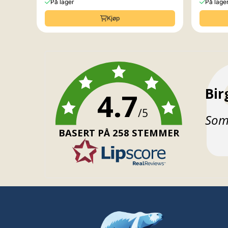
På lager
På lage
Kjøp
For
Bir
4.7
/5
Teks
Som 
BASERT PÅ 258 STEMMER