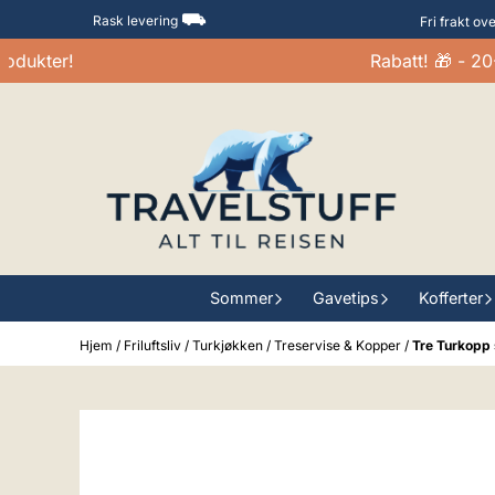
Hopp til innhold
⛟
Rask levering
Fri frakt ov
ukter!
Rabatt! 🎁 - 20-3
Sommer
Gavetips
Kofferter
Hjem
/
Friluftsliv
/
Turkjøkken
/
Treservise & Kopper
/
Tre Turkopp 