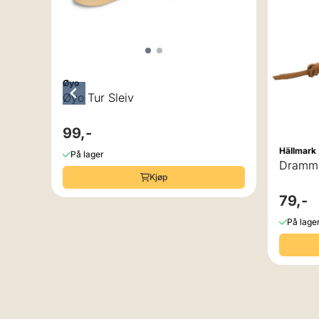
Øyo
Øyo Tur Sleiv
99,-
Hällmark
På lager
Dramme
Kjøp
79,-
På lage