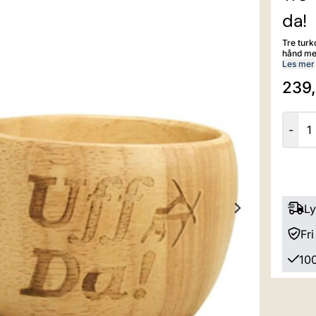
da!
Tre turkopp st
hånd me
med matol
Les mer
15 cl
239,
-
Ly
Fri
100