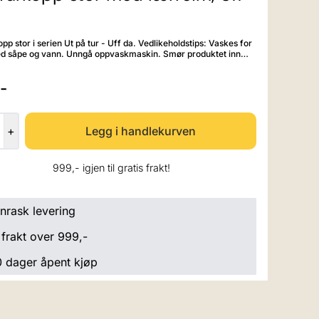
or i serien Ut på tur - Uff da. Vedlikeholdstips: Vaskes for
d såpe og vann. Unngå oppvaskmaskin. Smør produktet inn
je ved behov for å bevare naturlig spenst i treverket. Volum
-
+
999,- igjen til gratis frakt!
nrask levering
 frakt over 999,-
 dager åpent kjøp