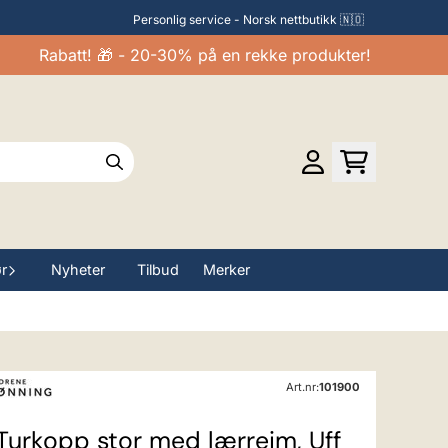
Personlig service - Norsk nettbutikk 🇳🇴
Rabatt! 🎁 - 20-30% på en rekke produkter!
ør
Nyheter
Tilbud
Merker
Art.nr:
101900
Turkopp stor med lærreim, Uff