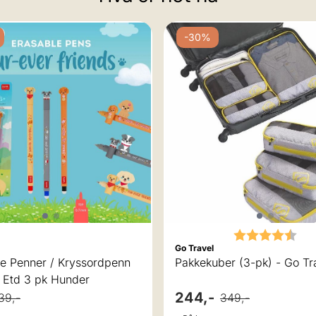
-30%
Karakter:
4.8
Go Travel
re Penner / Kryssordpenn
Pakkekuber (3-pk) - Go Tr
 Etd 3 pk Hunder
244,-
39,-
349,-