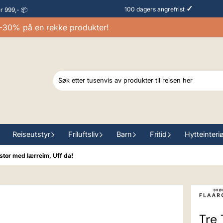
✓
100 dagers angrefrist
er 999,- 📦
0% på en rekke produkter!
Reiseutstyr
Friluftsliv
Barn
Fritid
Hytteinteri
stor med lærreim, Uff da!
Tre 