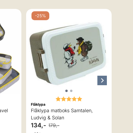
-25%
-3
 av 5 mulige
Karakter:
5.0 av 5 mulige
Flåklypa
Legam
avel
Flåklypa matboks Samtalen,
Ludvig & Solan
134,-
104
179,-