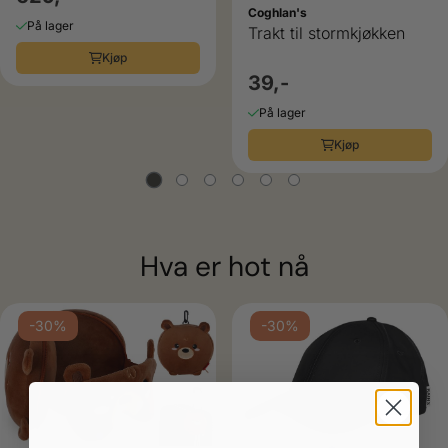
Coghlan's
På lager
Trakt til stormkjøkken
Kjøp
39,-
På lager
Kjøp
Hva er hot nå
-30%
-30%