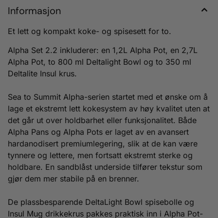
Informasjon
Et lett og kompakt koke- og spisesett for to.
Alpha Set 2.2 inkluderer: en 1,2L Alpha Pot, en 2,7L
Alpha Pot, to 800 ml Deltalight Bowl og to 350 ml
Deltalite Insul krus.
Sea to Summit Alpha-serien startet med et ønske om å
lage et ekstremt lett kokesystem av høy kvalitet uten at
det går ut over holdbarhet eller funksjonalitet. Både
Alpha Pans og Alpha Pots er laget av en avansert
hardanodisert premiumlegering, slik at de kan være
tynnere og lettere, men fortsatt ekstremt sterke og
holdbare. En sandblåst underside tilfører tekstur som
gjør dem mer stabile på en brenner.
De plassbesparende DeltaLight Bowl spisebolle og
Insul Mug drikkekrus pakkes praktisk inn i Alpha Pot-