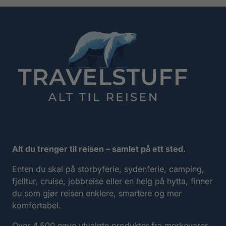
#
#
#
#
testimonial
testimonial
testimonia
testimo
Alt du trenger til reisen – samlet på ett sted.
Enten du skal på storbyferie, sydenferie, camping,
fjelltur, cruise, jobbreise eller en helg på hytta, finner
du som gjør reisen enklere, smartere og mer
komfortabel.
Over 4.500 nøye utvalgte produkter fra merkevarer