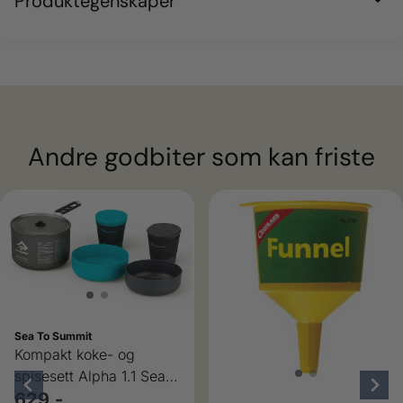
Produktegenskaper
Andre godbiter som kan friste
Sea To Summit
Kompakt koke- og
spisesett Alpha 1.1 Sea
to Summit
629,-