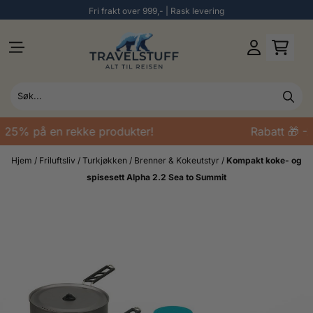
Fri frakt over 999,- | Rask levering
Hopp til innhold
-25% på en rekke produkter!
Rabatt 🎁 -2
Hjem
/
Friluftsliv
/
Turkjøkken
/
Brenner & Kokeutstyr
/
Kompakt koke- og
spisesett Alpha 2.2 Sea to Summit