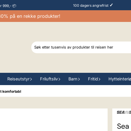
✓
100 dagers angrefrist
er 999,- 📦
 på en rekke produkter!
Reiseutstyr
Friluftsliv
Barn
Fritid
Hytteinteri
t komfortabl
Sea