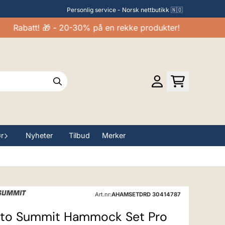
Personlig service - Norsk nettbutikk 🇳🇴
Rabatt! 🎁 - 20-30% på en rekke produkter!
ør
Nyheter
Tilbud
Merker
Art.nr:
AHAMSETDRD 30414787
 to Summit Hammock Set Pro