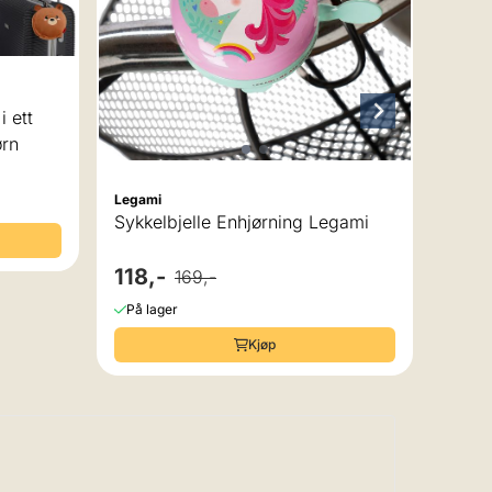
 av 5 mulige
ørn
Legami
Sykkelbjelle Enhjørning Legami
118,-
169,-
På lager
Kjøp