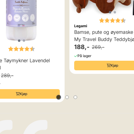
Karakter:
4.3
Legami
Bamse, pute og øyemaske i ett
My Travel Buddy Teddybj
188,-
269,-
Karakter:
4.8 av 5 mulige
På lager
e Tøymykner Lavendel
Kjøp
l
289,-
r
Kjøp