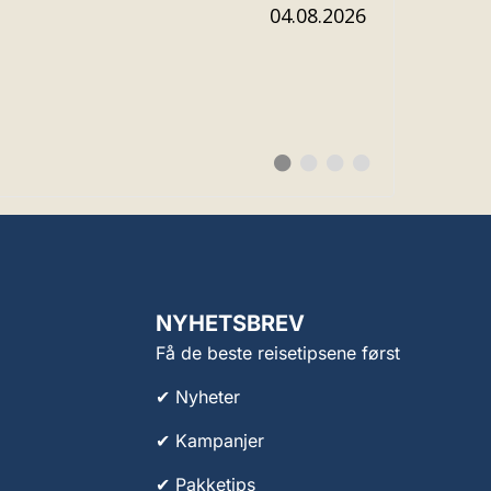
Dato:
04.08.2026
Bytt
Bytt
Bytt
Bytt
til
til
til
til
#
#
#
#
testimonial
testimonial
testimonial
testimonial
NYHETSBREV
Få de beste reisetipsene først
✔ Nyheter
✔ Kampanjer
✔ Pakketips