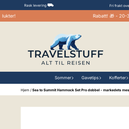
Hopp til innhold
⛟
Rask levering
Fri frakt ov
ter!
Rabatt! 🎁 - 20-30%
Sommer
Gavetips
Kofferter
Hjem
/
Sea to Summit Hammock Set Pro dobbel - markedets mes