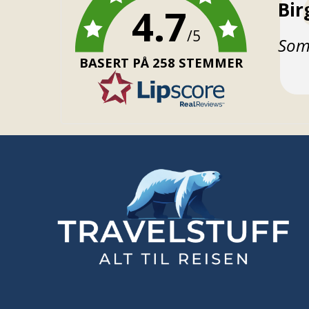
For
Bir
4.7
/5
Teks
Som 
BASERT PÅ 258 STEMMER