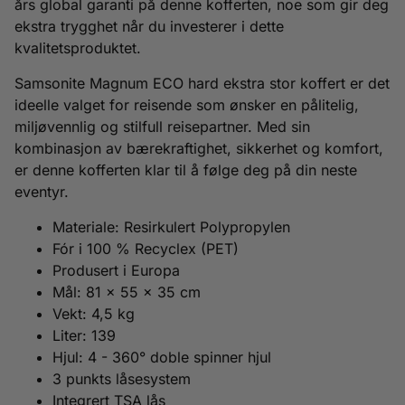
års global garanti på denne kofferten, noe som gir deg
ekstra trygghet når du investerer i dette
kvalitetsproduktet.
Samsonite Magnum ECO hard ekstra stor koffert er det
ideelle valget for reisende som ønsker en pålitelig,
miljøvennlig og stilfull reisepartner. Med sin
kombinasjon av bærekraftighet, sikkerhet og komfort,
er denne kofferten klar til å følge deg på din neste
eventyr.
Materiale: Resirkulert Polypropylen
Fór i 100 % Recyclex (PET)
Produsert i Europa
Mål: 81 x 55 x 35 cm
Vekt: 4,5 kg
Liter: 139
Hjul: 4 - 360° doble spinner hjul
3 punkts låsesystem
Integrert TSA lås