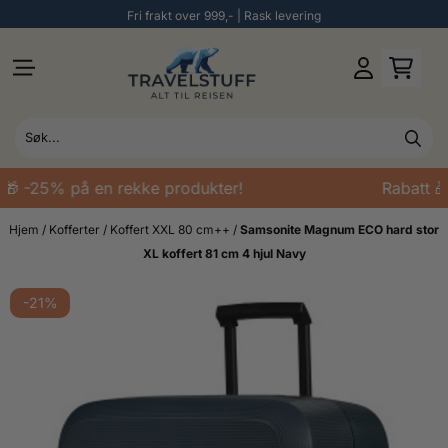
Fri frakt over 999,- | Rask levering
Hopp til innhold
🎁 -25% på en rekke produkter!
Rabatt 🎁
Hjem
/
Kofferter
/
Koffert XXL 80 cm++
/
Samsonite Magnum ECO hard stor
XL koffert 81 cm 4 hjul Navy
-21%