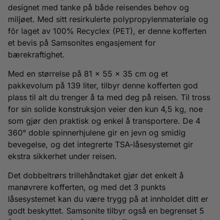
designet med tanke på både reisendes behov og
miljøet. Med sitt resirkulerte polypropylenmateriale og
fôr laget av 100% Recyclex (PET), er denne kofferten
et bevis på Samsonites engasjement for
bærekraftighet.
Med en størrelse på 81 x 55 x 35 cm og et
pakkevolum på 139 liter, tilbyr denne kofferten god
plass til alt du trenger å ta med deg på reisen. Til tross
for sin solide konstruksjon veier den kun 4,5 kg, noe
som gjør den praktisk og enkel å transportere. De 4
360° doble spinnerhjulene gir en jevn og smidig
bevegelse, og det integrerte TSA-låsesystemet gir
ekstra sikkerhet under reisen.
Det dobbeltrørs trillehåndtaket gjør det enkelt å
manøvrere kofferten, og med det 3 punkts
låsesystemet kan du være trygg på at innholdet ditt er
godt beskyttet. Samsonite tilbyr også en begrenset 5