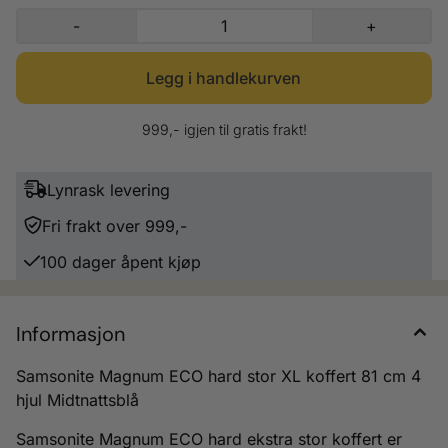
trygg på at innholdet ditt er godt beskyttet. Samsonite tilbyr også en
-
+
begrenset 5 års global garanti på denne kofferten, noe som gir deg ekstra
trygghet når du investerer i dette kvalitetsproduktet. Samsonite Magnum
ECO hard ekstra stor koffert er det ideelle valget for reisende som ønsker
en pålitelig, miljøvennlig og stilfull reisepartner. Med sin kombinasjon av
bærekraftighet, sikkerhet og komfort, er denne kofferten klar til å følge
deg på din neste eventyr. Materiale: Resirkulert Polypropylen Fór i 100 %
Recyclex (PET) Produsert i Europa Mål: 81 x 55 x 35 cm Vekt: 4,5 kg
999,- igjen til gratis frakt!
Liter: 139 Hjul: 4 - 360° doble spinner hjul 3 punkts låsesystem
Integrert TSA lås Dobbeltrør trillehåndtak Begrenset 5 års global garanti
Lynrask levering
Fri frakt over 999,-
100 dager åpent kjøp
Informasjon
Samsonite Magnum ECO hard stor XL koffert 81 cm 4
hjul Midtnattsblå
Samsonite Magnum ECO hard ekstra stor koffert er