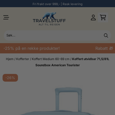
Fri frakt over 999,- | Rask levering
Hopp til innhold
 -25% på en rekke produkter!
Rabatt 🎁 
Hjem
/
Kofferter
/
Koffert Medium 60-69 cm
/
Koffert utvidbar 71,5/81L
Soundbox American Tourister
-26%