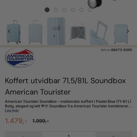
Art.nr:
88473-8365
Koffert utvidbar 71,5/81L Soundbox
American Tourister
American Tourister Soundbox – mellomstor koffert i Pastel Blue (71–81 L)
Rolig, elegant og lett 💙🩵 Soundbox fra American Tourister kombinerer
stil, styrke og letthet i én koffert. Laget av 100 % polypropylen – et
Les mer
slitesterkt, støtbestandig og lett materiale som tåler hyppige reiser. Den
1.479,-
myke Pastel Blue -fargen 🌊 gir kofferten et rolig og behagelig uttrykk,
1.999,-
inspirert av sommerhimmel og havbris. Smart og fleksibel pakking ✈️
Utvid volumet fra 71 til 81 liter med ekspansjonsfunksjonen – perfekt når
du trenger litt ekstra plass. De fire doble 360° hjulene ruller jevnt og
-
+