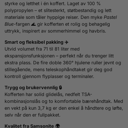
styrke og letthet i én koffert. Laget av 100 %
polypropylen – et slitesterkt, støtbestandig og lett
materiale som tåler hyppige reiser. Den myke
Pastel
Blue
-fargen 🌊 gir kofferten et rolig og behagelig
uttrykk, inspirert av sommerhimmel og havbris.
Smart og fleksibel pakking ✈️
Utvid volumet fra 71 til 81 liter med
ekspansjonsfunksjonen – perfekt når du trenger litt
ekstra plass. De fire doble 360° hjulene ruller jevnt og
stillegående, mens teleskophåndtaket gir deg god
kontroll gjennom flyplasser og terminaler.
Trygg og brukervennlig 🔒
Kofferten har solid glidelås, nedfelt TSA-
kombinasjonslås og to komfortable bærehåndtak. Med
en vekt på kun 3,7 kg er den enkel å håndtere og løfte,
selv når den er fullpakket.
Kvalitet fra Samsonite 🌍