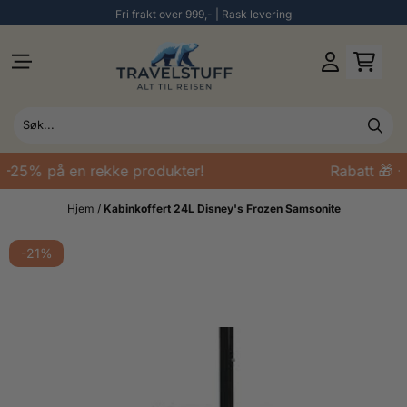
Fri frakt over 999,- | Rask levering
Hopp til innhold
 -25% på en rekke produkter!
Rabatt 🎁 -
Hjem
/
Kabinkoffert 24L Disney's Frozen Samsonite
-21%