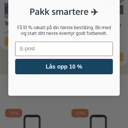
Legami
Pakk smartere ✈️
Travel Etui ladekabler +
Karakter:
4.8 av 5
tilbehør
Go Travel
160,-
229,-
Pakkekuber (3-pk) - Go
Få 10 % rabatt på din første bestilling. Bli med
Travel
På lager
og start ditt neste eventyr godt forberedt.
244,-
349,-
Kjøp
Email
På lager
Kjøp
Lås opp 10 %
Relaterte produkter
-21%
-21%