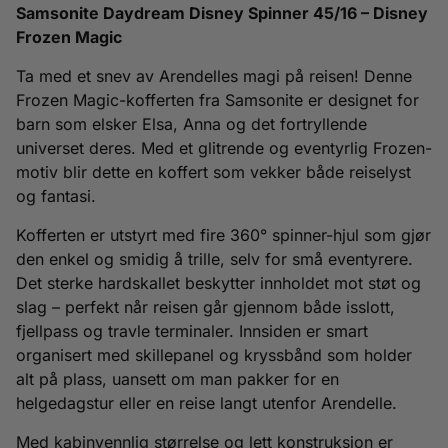
Samsonite Daydream Disney Spinner 45/16 – Disney
Frozen Magic
Ta med et snev av Arendelles magi på reisen! Denne
Frozen Magic-kofferten fra Samsonite er designet for
barn som elsker Elsa, Anna og det fortryllende
universet deres. Med et glitrende og eventyrlig Frozen-
motiv blir dette en koffert som vekker både reiselyst
og fantasi.
Kofferten er utstyrt med fire 360° spinner-hjul som gjør
den enkel og smidig å trille, selv for små eventyrere.
Det sterke hardskallet beskytter innholdet mot støt og
slag – perfekt når reisen går gjennom både isslott,
fjellpass og travle terminaler. Innsiden er smart
organisert med skillepanel og kryssbånd som holder
alt på plass, uansett om man pakker for en
helgedagstur eller en reise langt utenfor Arendelle.
Med kabinvennlig størrelse og lett konstruksjon er