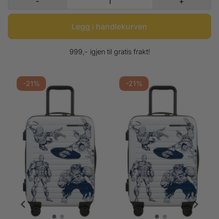
-
+
både funksjonelt og magisk – akkurat slik Frozen-fans ønsker seg.
Detaljer • Størrelse: 45 × 33 × 20 cm • Volum: 24 L • Vekt: ca. 1,7 kg •
Materiale: Hardt skall • Fire 360° spinner-hjul • Praktisk innredning med
skillepanel og kryssbånd • Frozen Magic-design En magisk
håndbagasjekoffert for barn som vil ta med seg litt av Arendelles eventyr
på reisen!
999,- igjen til gratis frakt!
-21%
-21%