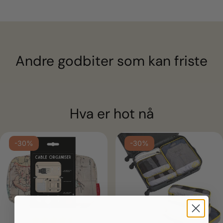
Andre godbiter som kan friste
Hva er hot nå
-30%
-30%
Karakter:
4.3 av 5 mulige