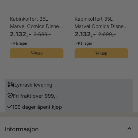
Kabinkoffert 35L
Kabinkoffert 35L
Marvel Comics Disney
Marvel Comics Disney
Samsonite
2.132,-
Samsonite
2.132,-
2.699,-
2.699,-
På lager
På lager
Kjøp
Kjøp
Lynrask levering
Fri frakt over 999,-
100 dager åpent kjøp
Informasjon