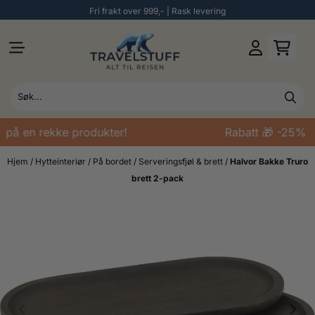
Fri frakt over 999,- | Rask levering
Hopp til innhold
 på en rekke produkter!
Rabatt 🎁 -25% p
Hjem
/
Hytteinteriør
/
På bordet
/
Serveringsfjøl & brett
/
Halvor Bakke Truro
brett 2-pack