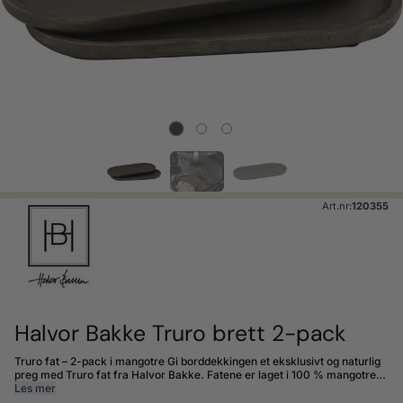
Art.nr:
120355
Halvor Bakke Truro brett 2-pack
Truro fat – 2-pack i mangotre Gi borddekkingen et eksklusivt og naturlig
preg med Truro fat fra Halvor Bakke. Fatene er laget i 100 % mangotre,
en bærekraftig tresort kjent for sitt vakre, teaklignende uttrykk. Den
Les mer
varme brunfargen og den organiske strukturen gjør at fatene passer like