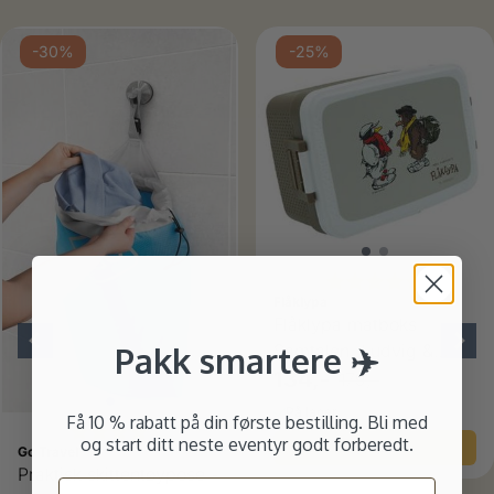
-30%
-25%
Karakter:
5.0 av 5
Flåklypa
Flåklypa matboks
Samtalen, Ludvig &
Pakk smartere ✈️
Solan
134,-
179,-
På lager
Få 10 % rabatt på din første bestilling. Bli med
Karakter:
4.0 av 5 mulige
og start ditt neste eventyr godt forberedt.
Kjøp
Go Travel
Praktisk skittentøypose -
Email