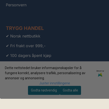
Personvern
TRYGG HANDEL
✔ Norsk nettbutikk
✔ Fri frakt over 999,-
✔ 100 dagers åpent kjøp
✔ Personlig kundeservice
Dette nettstedet bruker informasjonskapsler for å
Drevet av
fungere korrekt, analysere trafikk, personalisering av
✔ Klarna
annonser og annonsering.
Juster innstillingene
✔ Vipps
Godta nødvendig
Godta alle