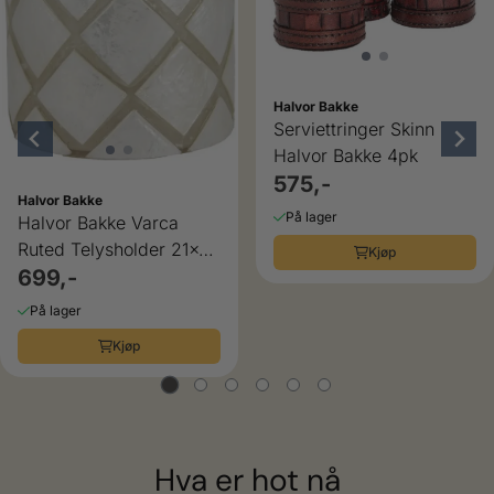
Halvor Bakke
Serviettringer Skinn
Halvor Bakke 4pk
575,-
Halvor Bakke
På lager
Halvor Bakke Varca
Ruted Telysholder 21x15
Kjøp
Hvit/Creme Capiz
699,-
På lager
Kjøp
Hva er hot nå