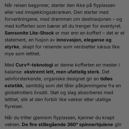
Når reisen begynner, starter den ikke på flyplassen
eller ved innsjekkingsskranken. Den starter med
forventningene, med drømmen om destinasjonen – og
med kofferten som bærer alt du trenger for eventyret.
Samsonite Lite-Shock
er mer enn en koffert – det er et
statement, en fusjon av
innovasjon, eleganse og
styrke
, skapt for reisende som verdsetter luksus like
mye som letthet.
Med
Curv®-teknologi
er denne kofferten en mester i
balanse:
ekstremt lett, men ufattelig sterk
. Det
selvforsterkende, organiske designet gir en
tidløs
estetikk
, samtidig som det tåler påkjenningene fra en
globetrotters livsstil. Støt og slag absorberes med
letthet, slik at den forblir like vakker etter utallige
flyreiser.
Når du triller gjennom flyplassen, kjenner du knapt
vekten.
De fire stillegående 360° spinnerhjulene
glir