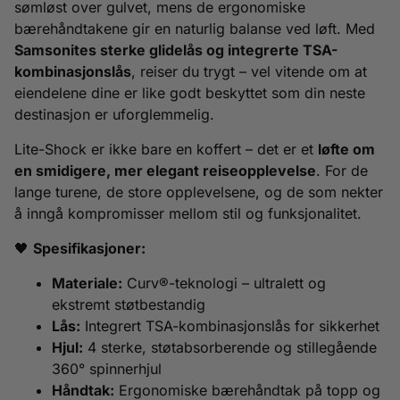
sømløst over gulvet, mens de ergonomiske
bærehåndtakene gir en naturlig balanse ved løft. Med
Samsonites sterke glidelås og integrerte TSA-
kombinasjonslås
, reiser du trygt – vel vitende om at
eiendelene dine er like godt beskyttet som din neste
destinasjon er uforglemmelig.
Lite-Shock er ikke bare en koffert – det er et
løfte om
en smidigere, mer elegant reiseopplevelse
. For de
lange turene, de store opplevelsene, og de som nekter
å inngå kompromisser mellom stil og funksjonalitet.
🖤
Spesifikasjoner:
Materiale:
Curv®-teknologi – ultralett og
ekstremt støtbestandig
Lås:
Integrert TSA-kombinasjonslås for sikkerhet
Hjul:
4 sterke, støtabsorberende og stillegående
360° spinnerhjul
Håndtak:
Ergonomiske bærehåndtak på topp og