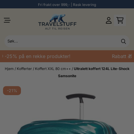
Fri frakt over 999,- | Rask levering
Hopp til innhold
 -25% på en rekke produkter!
Rabatt 🎁 
Hjem
/
Kofferter
/
Koffert XXL 80 cm++
/
Ultralett koffert 124L Lite-Shock
Samsonite
-21%