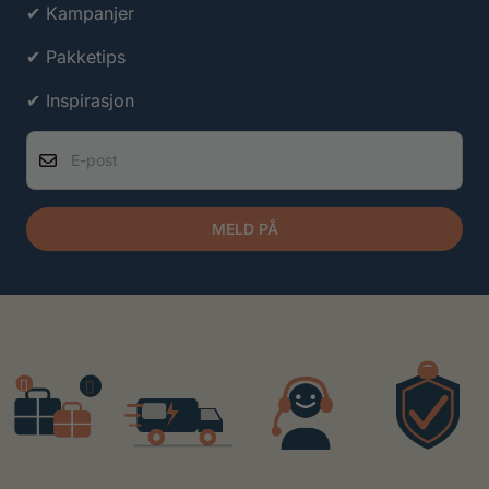
✔ Kampanjer
✔ Pakketips
✔ Inspirasjon
E-post
MELD PÅ