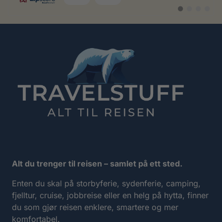
Bytt
Bytt
Bytt
Bytt
til
til
til
til
#
#
#
#
testimonial
testimonial
testimonia
testimo
Alt du trenger til reisen – samlet på ett sted.
Enten du skal på storbyferie, sydenferie, camping,
fjelltur, cruise, jobbreise eller en helg på hytta, finner
du som gjør reisen enklere, smartere og mer
komfortabel.