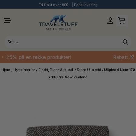
Fri frakt over 999,- | Rask levering
Hopp til innhold
 -25% på en rekke produkter!
Rabatt 🎁 
Hjem
/
Hytteinteriør
/
Pledd, Puter & tekstil
/
Store Ullpledd
/
Ullpledd Noto 170
x 130 fra New Zealand