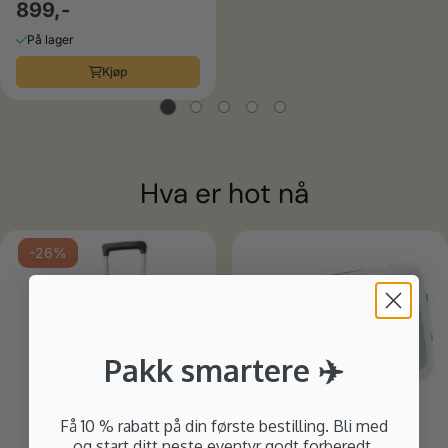
899,-
På lager
Kjøp
Hva er hot nå
-26%
Pakk smartere ✈️
Få 10 % rabatt på din første bestilling. Bli med
og start ditt neste eventyr godt forberedt.