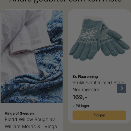
Br. Flaarønning
Strikkevanter med Star-
Nor mønster
169,-
På lager
Vinga of Sweden
Kjøp
Pledd Willow Bough av
William Morris XL Vinga