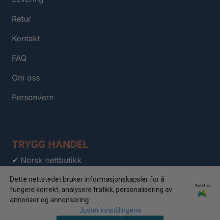
Retur
Kontakt
FAQ
Om oss
Personvern
TRYGG HANDEL
✔ Norsk nettbutikk
✔ Fri frakt over 999,-
Dette nettstedet bruker informasjonskapsler for å
Drevet av
fungere korrekt, analysere trafikk, personalisering av
✔ 100 dagers åpent kjøp
annonser og annonsering.
Juster innstillingene
✔ Personlig kundeservice