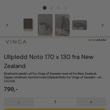
Art.nr:
40434
Ullpledd Noto 170 x 130 fra New
Zealand
Eksklusivt pledd i ull fra Vinga of Sweden med ull fra New Zealand.
Opplev eksklusiv komfort med Ullpledd Noto fra Vinga of Sweden – et
luksuriøst pledd laget av høykvalitetsull fra de frodige beitemarkene i
Les mer
New Zealand. Dette pleddet kombinerer tidløs eleganse med enestående
799,-
mykhet, og fargene er inspirert av naturens egne landskap, fra dype
jordtoner til rolige nyanser som speiler hav og himmel. Perfekt for å tulle
deg inn i når vinterkulden setter inn, varmer det ikke bare kroppen, men
også sjelen med sin lune og beroligende følelse. Ullpledd Noto er et must
-
+
for deg som verdsetter kvalitet, bærekraft og naturlig skjønnhet i
hverdagen. Størrelse: 170 x 130 cm.