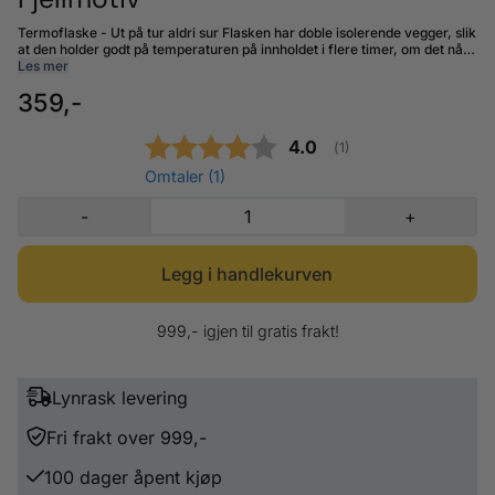
Termoflaske - Ut på tur aldri sur Flasken har doble isolerende vegger, slik
at den holder godt på temperaturen på innholdet i flere timer, om det nå
er isende kaldt eller kokende varmt. Dette gjør flasken til en ideell
Les mer
følgesvenn på varme dager på stranda (med iskald drikke), eller til
359,-
matpausen på fjellturen (med varmt vann til kaffen). Termoflasken
passer fint i sidelomma på sekken. Vaskes for hånd. Flettet paracord
(sterk nylontråd) som du kan feste til sekken, gir et sporty, "adventurous"
Gjennomsnittskarakter
4.0
(
stemmer:
1
)
utrykk! Farge: Sort Volum: 0,54 liter. Høyde: 19,5 cm. Materiale: Stål
Omtaler (
1
)
-
+
999,- igjen til gratis frakt!
Lynrask levering
Fri frakt over 999,-
100 dager åpent kjøp