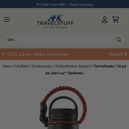
Fri frakt over 999,- | Rask levering
Hopp til innhold
🎁 -25% på en rekke produkter!
Rabatt 🎁
Hjem
/
Friluftsliv
/
Drikkeutstyr
/
Drikkeflasker (Isolert)
/
Termoflaske "Ut på
tur aldri sur" Fjellmotiv