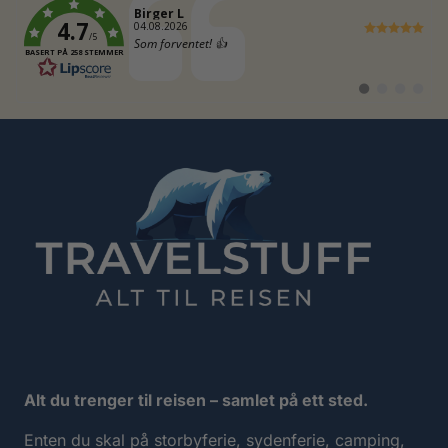
Forfatter:
Birger L
4.7
Dato:
04.08.2026
/5
Tekst:
Som forventet! 👍
BASERT PÅ 258 STEMMER
Bytt
Bytt
Bytt
Bytt
til
til
til
til
#
#
#
#
testimonial
testimonial
testimonia
testimo
Alt du trenger til reisen – samlet på ett sted.
Enten du skal på storbyferie, sydenferie, camping,