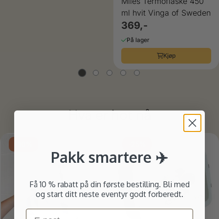
Miles Termoflaske 450
ml hvit Vinga of Sweden
369,-
På lager
Kjøp
Hva er hot nå
ulige
-30%
-25%
Pakk smartere ✈️
Få 10 % rabatt på din første bestilling. Bli med
og start ditt neste eventyr godt forberedt.
Email