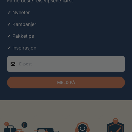
Få de beste reisetipsene først
✔ Nyheter
✔ Kampanjer
✔ Pakketips
✔ Inspirasjon
E-post
MELD PÅ