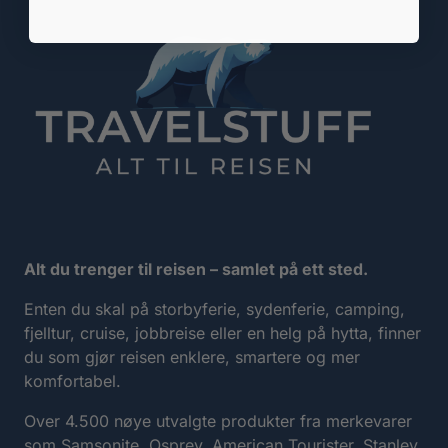
Alt du trenger til reisen – samlet på ett sted.
Enten du skal på storbyferie, sydenferie, camping,
fjelltur, cruise, jobbreise eller en helg på hytta, finner
du som gjør reisen enklere, smartere og mer
komfortabel.
Over 4.500 nøye utvalgte produkter fra merkevarer
som Samsonite, Osprey, American Tourister, Stanley,