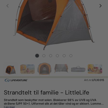
Art.nr:
LFL10315
Strandtelt til familie - LittleLife
Strandtelt som beskytter mot solen. Blokkerer 98% av UVB og UVA
strålene (UPF 50+). Utformet slik at det tåler vind og er sikkert. Lommer
på sidene som kan fylles med sand for å kunne være mer
Les mer