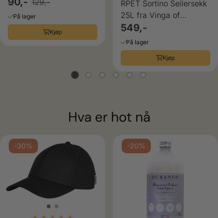
Legami
90,-
129,-
RPET Sortino Seilersekk
25L fra Vinga of
På lager
Sweden
549,-
Kjøp
På lager
Kjøp
Hva er hot nå
-30%
-20%