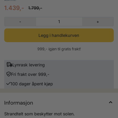
motstandsdyktig mot vind. Stengene er laget av høykvalitets glassfiber.
1.439,-
Glidelås i front for å få det mer privat. Legges i et kompakt etui når det
1.799,-
ikke er i bruk. Størrelse: 170 x 170 x 110cm. Vekt: 2500 gram.
-
+
999,- igjen til gratis frakt!
Lynrask levering
Fri frakt over 999,-
100 dager åpent kjøp
Informasjon
Strandtelt som beskytter mot solen.