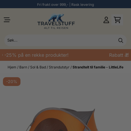
Fri frakt over 999,- | Rask levering
Hopp til innhold
 -25% på en rekke produkter!
Rabatt 🎁 
Hjem
/
Barn
/
Sol & Bad
/
Strandutstyr
/
Strandtelt til familie - LittleLife
-20%