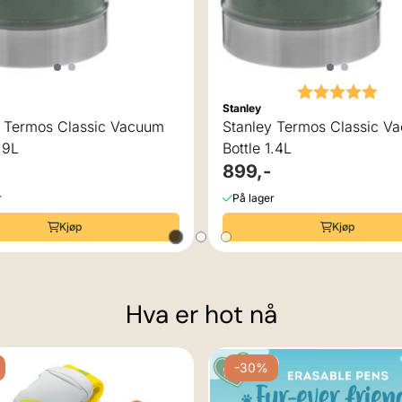
Karakter:
5.0
Stanley
y Termos Classic Vacuum
Stanley Termos Classic V
.9L
Bottle 1.4L
899,-
r
På lager
Kjøp
Kjøp
Hva er hot nå
-30%