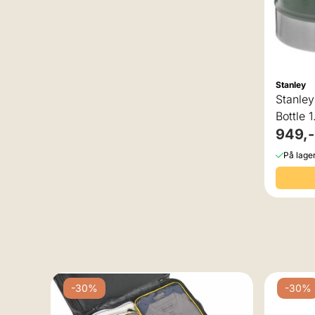
Stanley
Stanle
Bottle 1
949,-
På lage
-30%
-30%
bar,