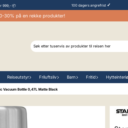
✓
100 dagers angrefrist
er 999,- 📦
30% på en rekke produkter!
Reiseutstyr
Friluftsliv
Barn
Fritid
Hytteinteri
ic Vacuum Bottle 0,47L Matte Black