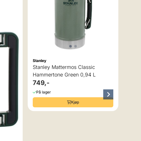
Stanley
Stanle
Stanley Mattermos Classic
Stan
Hammertone Green 0,94 L
Bott
749,-
699
På lager
På la
Kjøp