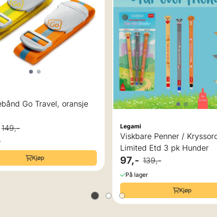
bånd Go Travel, oransje
Legami
149,-
Viskbare Penner / Krysso
r
Limited Etd 3 pk Hunder
Kjøp
97,-
139,-
På lager
Kjøp