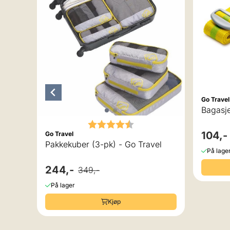
Go Travel
Bagasje
Karakter:
4.8 av 5 mulige
104,-
Go Travel
Pakkekuber (3-pk) - Go Travel
På lage
244,-
349,-
På lager
Kjøp