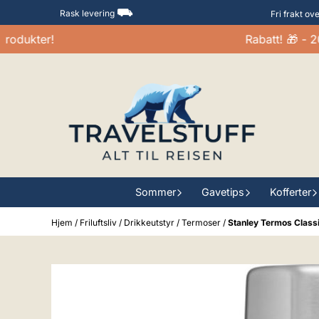
Hopp til innhold
⛟
Rask levering
Fri frakt ov
dukter!
Rabatt! 🎁 - 20-
Sommer
Gavetips
Kofferter
Hjem
/
Friluftsliv
/
Drikkeutstyr
/
Termoser
/
Stanley Termos Class