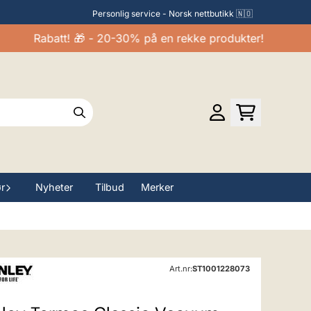
Personlig service - Norsk nettbutikk 🇳🇴
Rabatt! 🎁 - 20-30% på en rekke produkter!
ør
Nyheter
Tilbud
Merker
Art.nr:
ST1001228073