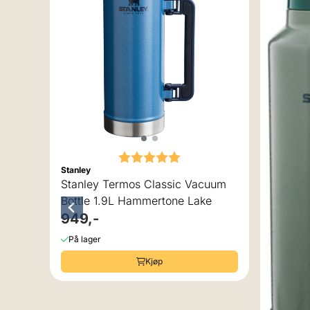
v 5 mulige
uum
Karakter:
5.0 av 5 mulige
Stanley
Stanley Termos Classic Vacuum
Bottle 1.9L Hammertone Lake
949,-
På lager
Kjøp