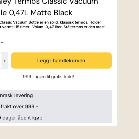
nley Termos Classic Vacuum
le 0,47L Matte Black
Classic Vacuum Bottle er en solid, klassisk termos. Holder
mt i 15 timer. Volum: 0,47 liter. Ståltermos er den mest
eholderen man kan velge for å oppbevare drikker som skal
eller kalde på tur. Stanley gir trygghet for kvalitet.
-
e har blitt brukt gjennom generasjoner og har hele tiden blitt
 bruk av aktive mennesker. Den er isolert med kull for å
 ved bulking. Helt siden Stanley oppfant vakuum-
osen 1913 har Stanley vært ledende på utvikling av
tanley. Termoprodukter er garantert lekkasjefrie
+
og holder meget godt på varmen selv i streng kulde.
999,- igjen til gratis frakt!
nrask levering
 frakt over 999,-
 dager åpent kjøp