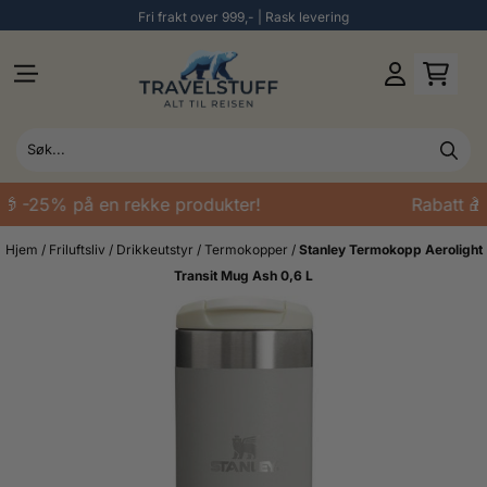
Fri frakt over 999,- | Rask levering
Hopp til innhold
 -25% på en rekke produkter!
Rabatt 🎁 
Hjem
/
Friluftsliv
/
Drikkeutstyr
/
Termokopper
/
Stanley Termokopp Aerolight
Transit Mug Ash 0,6 L