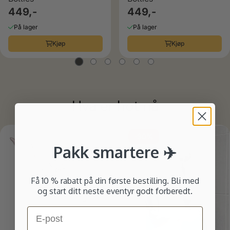
449,-
449,-
På lager
På lager
Kjøp
Kjøp
Hva er hot nå
ulige
-30%
Pakk smartere ✈️
Få 10 % rabatt på din første bestilling. Bli med
og start ditt neste eventyr godt forberedt.
Email