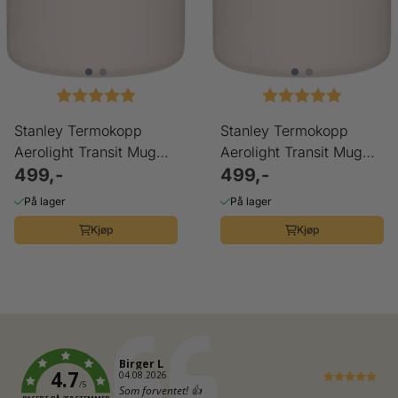
Karakter:
5.0 av 5 mulige
Karakter:
5.0 av 5
Stanley Termokopp
Stanley Termokopp
Aerolight Transit Mug
Aerolight Transit Mug
Rose Quartz Metallic
499,-
Rose Quartz Metallic
499,-
0.35 L
0.35 L
På lager
På lager
Kjøp
Kjøp
Forfatter:
Birger L
4.7
Dato:
04.08.2026
/5
Tekst:
Som forventet! 👍