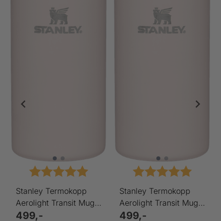
 av 5 mulige
Karakter:
5.0 av 5 mulige
Karakter:
5.0 av 
Stanley Termokopp
Stanley Termokopp
Aerolight Transit Mug
Aerolight Transit Mug
Rose Quartz Metallic
499,-
Rose Quartz Metallic
499,-