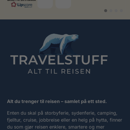
BASERT PÅ 258 STEMMER
Bytt
Bytt
Bytt
Bytt
til
til
til
til
#
#
#
#
testimonial
testimonial
testimonia
testimo
Alt du trenger til reisen – samlet på ett sted.
Enten du skal på storbyferie, sydenferie, camping,
fjelltur, cruise, jobbreise eller en helg på hytta, finner
du som gjør reisen enklere, smartere og mer