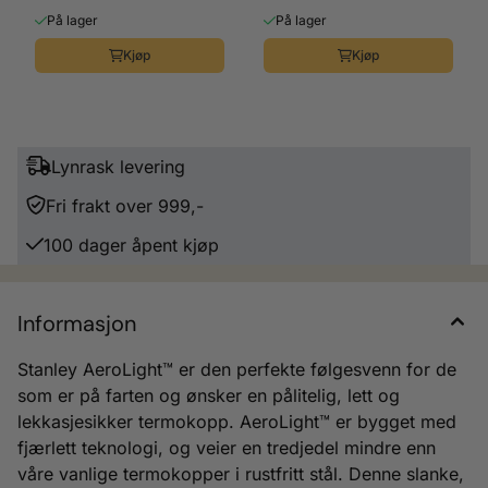
0.35 L
0.35 L
På lager
På lager
Kjøp
Kjøp
Lynrask levering
Fri frakt over 999,-
100 dager åpent kjøp
Informasjon
Stanley AeroLight™ er den perfekte følgesvenn for de
som er på farten og ønsker en pålitelig, lett og
lekkasjesikker termokopp. AeroLight™ er bygget med
fjærlett teknologi, og veier en tredjedel mindre enn
våre vanlige termokopper i rustfritt stål. Denne slanke,