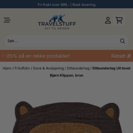
Fri frakt over 999,- | Rask levering
Hopp til innhold
 -25% på en rekke produkter!
Rabatt 🎁 
Hjem
/
Friluftsliv
/
Sove & Avslapning
/
Sitteunderlag
/
Sitteunderlag Ull tovet
Bjørn Klippan, brun