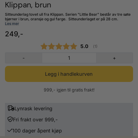
Klippan, brun
Sitteunderlag tovet ull fra Klippan. Serien "Little Bear" består av tre søte
bjørner i brun, oransje og gul farge. Sitteunderlaget er på 28 cm.
Les mer
249,-
Gjennomsnittskarakter
5.0
(
stemmer:
1
)
-
+
999,- igjen til gratis frakt!
Lynrask levering
Fri frakt over 999,-
100 dager åpent kjøp