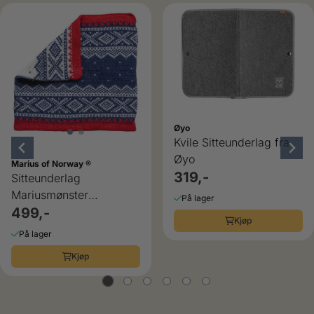
Øyo
Kvile Sitteunderlag fra
Øyo
Marius of Norway ®
319,-
Sitteunderlag
Mariusmønster
På lager
blått/rødt/hvit
499,-
Kjøp
På lager
Kjøp