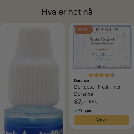
Hva er hot nå
-20%
Karakter:
4.5 av 5
Durance
Duftposer Fresh linen
ulige
Durance
87,-
109,-
På lager
Kjøp