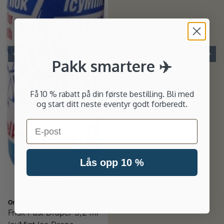
Pakk smartere ✈️
Få 10 % rabatt på din første bestilling. Bli med
og start ditt neste eventyr godt forberedt.
Email
Lås opp 10 %
Karakter:
5.0 av 5 mulige
Oralabs
Frisk Pust Dråper 3,2 ml