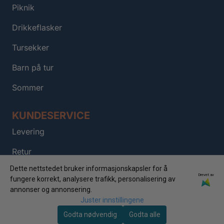
Piknik
Drikkeflasker
Tursekker
Barn på tur
Sommer
KUNDESERVICE
Levering
Retur
Dette nettstedet bruker informasjonskapsler for å
Kontakt
Drevet av
fungere korrekt, analysere trafikk, personalisering av
annonser og annonsering.
FAQ
Juster innstillingene
Om oss
Godta nødvendig
Godta alle