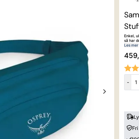
Sam
Stuf
Enkel, u
så har d
To glide
Les mer
eiendelene
459,
trenger 
nye eventyr. Laget med tanke på bærekraf
godkjent
-
Ly
Fri