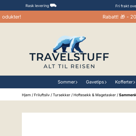
Hopp til innhold
⛟
Rask levering
Fri frakt ov
ukter!
Rabatt! 🎁 - 20-3
Sommer
Gavetips
Kofferter
Hjem
/
Friluftsliv
/
Tursekker
/
Hoftesekk & Magetasker
/
Sammenle