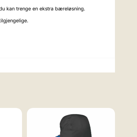
 du kan trenge en ekstra bæreløsning.
ilgjengelige.
-2
Samso
Mage
Sams