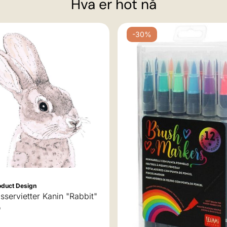
Hva er hot nå
-30%
oduct Design
servietter Kanin "Rabbit"
D