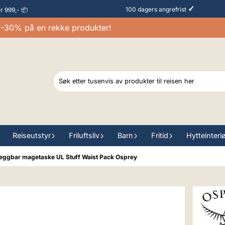
✓
100 dagers angrefrist
er 999,- 📦
0% på en rekke produkter!
Reiseutstyr
Friluftsliv
Barn
Fritid
Hytteinteri
ggbar magetaske UL Stuff Waist Pack Osprey