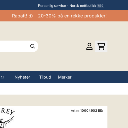
Personlig service - Norsk nettbutikk 🇳🇴
Rabatt! 🎁 - 20-30% på en rekke produkter!
ør
Nyheter
Tilbud
Merker
Art.nr:
10004902 Blå