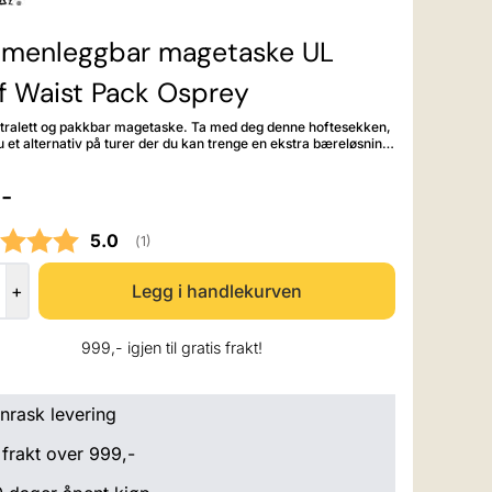
menleggbar magetaske UL
f Waist Pack Osprey
ltralett og pakkbar magetaske. Ta med deg denne hoftesekken,
u et alternativ på turer der du kan trenge en ekstra bæreløsning.
låslommer med innvendig organisering holder orden på
 dine og sørger for at de er lett tilgjengelige. Når du ikke
-
hoftesekken, kan den stues bort i sin egen lomme i påvente av
t ved bruk av bluesign-
e resirkulerte stoffer av høy kvalitet.
Gjennomsnittskarakter:
5.0
(
stemmer:
1
)
+
999,- igjen til gratis frakt!
nrask levering
 frakt over 999,-