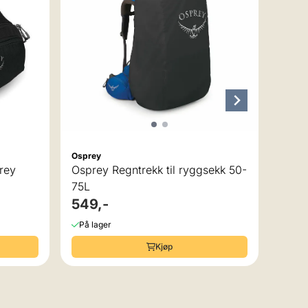
457
På la
 av 5 mulige
Osprey
rey
Osprey Regntrekk til ryggsekk 50-
75L
549,-
På lager
Kjøp