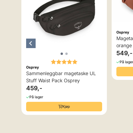
Osprey
Magetas
orange
549,-
Karakter:
5.0 av 5 mulige
På lage
Osprey
Sammenleggbar magetaske UL
Stuff Waist Pack Osprey
459,-
På lager
Kjøp