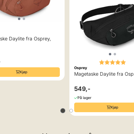
ke Daylite fra Osprey,
Karakter:
5.0
r
Osprey
Kjøp
Magetaske Daylite fra Osp
549,-
På lager
Kjøp