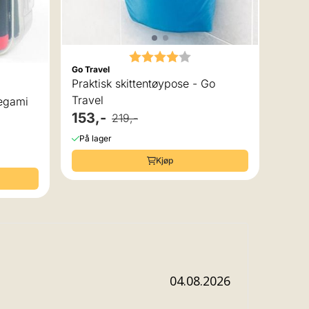
Karakter:
4.0 av 5 mulige
Go Travel
 av 5 mulige
Praktisk skittentøypose - Go
Travel
pk Brush Markers Legami
153,-
219,-
På lager
Kjøp
Dato:
04.08.2026