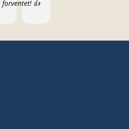
t:
forventet! 👍