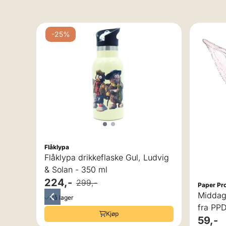
v 5 mulige
-25%
k
Flåklypa
Flåklypa drikkeflaske Gul, Ludvig
& Solan - 350 ml
224,-
299,-
Paper Pr
Middags
På lager
fra PP
Kjøp
59,-