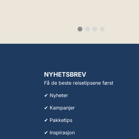
Bytt
Bytt
Bytt
Bytt
til
til
til
til
#
#
#
#
testimonial
testimonial
testimonial
testimonial
NYHETSBREV
Få de beste reisetipsene først
✔ Nyheter
✔ Kampanjer
✔ Pakketips
✔ Inspirasjon