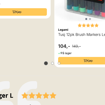
r
Kjøp
Karakter:
5.0
Legami
Tusj 12
104,-
149,-
På lager
Kjøp
fatter:
ger L