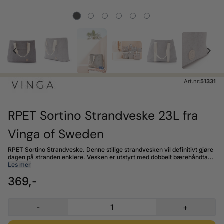
Art.nr:
51331
RPET Sortino Strandveske 23L fra
Vinga of Sweden
RPET Sortino Strandveske. Denne stilige strandvesken vil definitivt gjøre
dagen på stranden enklere. Vesken er utstyrt med dobbelt bærehåndtak
og er laget av 50% resirkulert materiale fra PET-flasker. Strandvesken
Les mer
er romslig og har smarte rom. Den har et mindre rom på innsiden med
369,-
glidelås som er egnet for verdisaker og tre mindre lommer på utsiden der
du kan lagre små ting som krever enkel tilgang. Posen er lett å tørke av
og de stilige detaljene i bomull og kunstig skinn gir litt ekstra eleganse til
strandvesken.
-
+