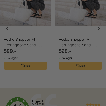
Veske Shopper M
Veske Shopper M
Herringbone Sand -
Herringbone Sand -
Reisenthel
599,-
Reisenthel
599,-
På lager
På lager
Kjøp
Kjøp
Forfatter:
Birger L
4.7
Dato:
04.08.2026