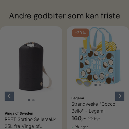
Andre godbiter som kan friste
-30%
Legami
Strandveske "Cocco
Bello" - Legami
Vinga of Sweden
160,-
229,-
RPET Sortino Seilersekk
25L fra Vinga of
På lager