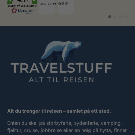
/5
Tekst:
Som forventet! 👍
BASERT PÅ 258 STEMMER
Bytt
Bytt
Bytt
Bytt
til
til
til
til
#
#
#
#
testimonial
testimonial
testimonia
testimo
Alt du trenger til reisen – samlet på ett sted.
Enten du skal på storbyferie, sydenferie, camping,
fjelltur, cruise, jobbreise eller en helg på hytta, finner