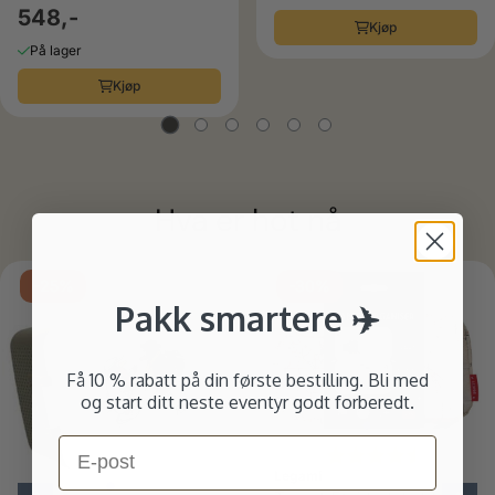
Sweden
548,-
Kjøp
På lager
Kjøp
Hva er hot nå
ulige
-25%
-30%
Pakk smartere ✈️
Få 10 % rabatt på din første bestilling. Bli med
og start ditt neste eventyr godt forberedt.
Email
Karakter:
4.3 av 5
Legami