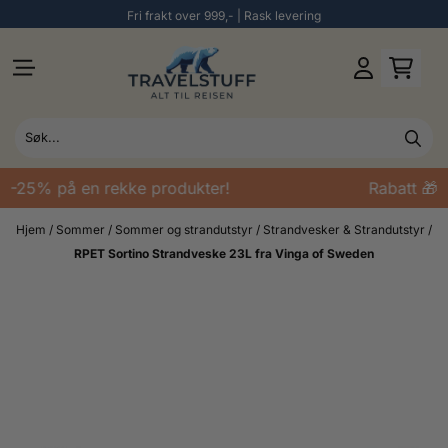
Fri frakt over 999,- | Rask levering
Hopp til innhold
 -25% på en rekke produkter!
Rabatt 🎁 -
Hjem
/
Sommer
/
Sommer og strandutstyr
/
Strandvesker & Strandutstyr
/
RPET Sortino Strandveske 23L fra Vinga of Sweden