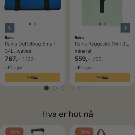
Rains
Rains
Rains Duffelbag Small
Rains Ryggsekk Mini 9L,
34L, waves
mineral
767,-
559,-
1.199,-
799,-
På lager
På lager
Kjøp
Kjøp
Hva er hot nå
-26%
-20%