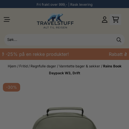
Fri frakt over 999,- | Rask levering
Hopp til innhold
🎁 -25% på en rekke produkter!
Rabatt 🎁
Hjem
/
Fritid
/
Regnfulle dager
/
Vanntette bager & sekker
/
Rains Book
Daypack W3, Drift
-30%