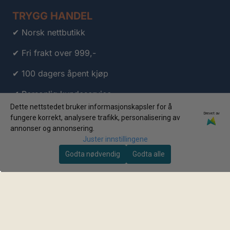
TRYGG HANDEL
✔ Norsk nettbutikk
✔ Fri frakt over 999,-
✔ 100 dagers åpent kjøp
✔ Personlig kundeservice
Dette nettstedet bruker informasjonskapsler for å
✔ Klarna
Drevet av
fungere korrekt, analysere trafikk, personalisering av
annonser og annonsering.
✔ Vipps
Juster innstillingene
Godta nødvendig
Godta alle
© 2026 Travelstuff.no AS • Org.nr: 998 063 809 • Alle