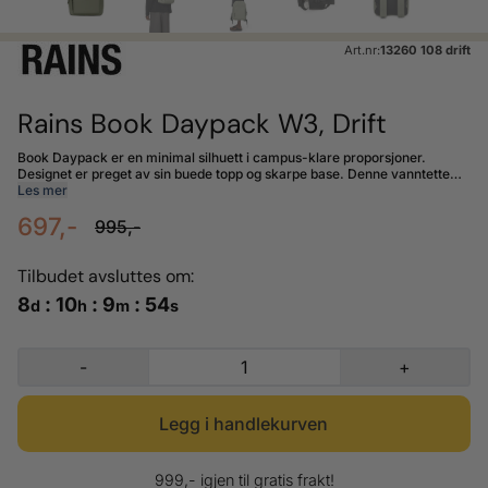
Art.nr:
13260 108 drift
Rains Book Daypack W3, Drift
Book Daypack er en minimal silhuett i campus-klare proporsjoner.
Designet er preget av sin buede topp og skarpe base. Denne vanntette
sekken har et romslig hovedrom med en innvendig polstret lomme.
Les mer
Designet er avsluttet med en stor frontlomme med glidelås med enkel
697,-
tilgang. Den bærbare lommen passer til en 15" bærbar PC, noe som gjør
995,-
Book Daypack til en datamaskin-klar hverdagshelt for campus eller jobb.
Coating: 100% Polyurethane / Main: 100% Polyester. Størrelse: L 42 cm
x W 31 cm x H 7 cm. Volum: 10 liter.
Tilbudet avsluttes om:
8
:
10
:
9
:
53
d
h
m
s
-
+
999,- igjen til gratis frakt!