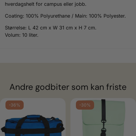
hverdagshelt for campus eller jobb.
Coating: 100% Polyurethane / Main: 100% Polyester.
Størrelse: L 42 cm x W 31 cm x H 7 cm.
Volum: 10 liter.
Andre godbiter som kan friste
ulige
-36%
-30%