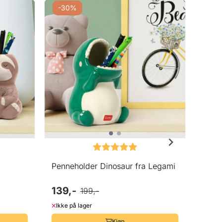
-30%
-3
Karakter:
5.0 av 5 mulige
Penneholder Dinosaur fra Legami
Penn
139,-
139,
199,-
Ikke på lager
På la
Kjøp