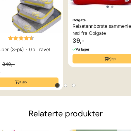
Colgate
Reisetannbørste sammenle
rød fra Colgate
Karakter:
4.8 av 5 mulige
39,-
ber (3-pk) - Go Travel
På lager
Kjøp
349,-
r
Kjøp
Relaterte produkter