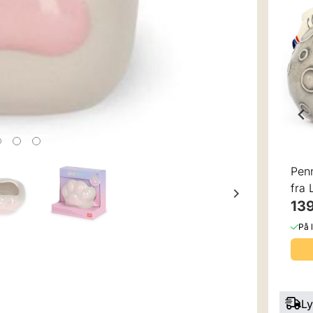
5 mulige
Penneholder Hai fra
Penneholder Panda
Legami
fra Legami
139,-
139,-
199,-
199,-
Pen
På lager
På lager
fra
139
Kjøp
Kjøp
På 
Ly