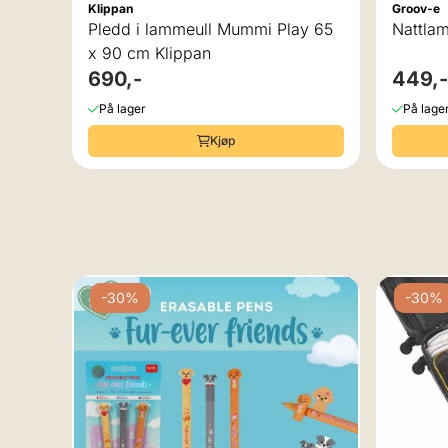
Klippan
Groov-e
 cm
Pledd i lammeull Mummi Play 65
Nattlam
x 90 cm Klippan
690,-
449,-
På lager
På lage
Kjøp
v 5 mulige
-30%
-30%
ehør