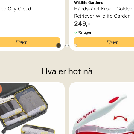
Wildlife Gardens
pe Olly Cloud
Håndskåret Krok – Golden
Retriever Wildlife Garden
249,-
r
På lager
Kjøp
Kjøp
Hva er hot nå