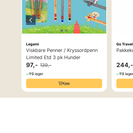
Legami
Go Travel
Viskbare Penner / Kryssordpenn
Pakkeku
Limited Etd 3 pk Hunder
97,-
244,-
139,-
På lager
På lage
Kjøp