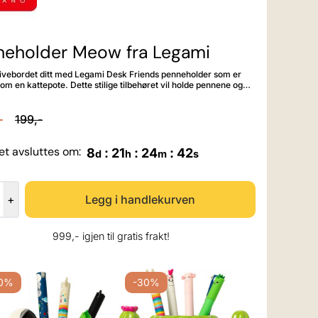
neholder Meow fra Legami
ivebordet ditt med Legami Desk Friends penneholder som er
e. Dette stilige tilbehøret vil holde pennene og
nisert og ryddig. Kan også brukes til tannbørsten på
badet. Materiale: Høykvalitets keramikk. Størrelse: 11,2 x 11,4 x 9,2 cm.
-
199,-
et avsluttes om:
8
:
21
:
24
:
40
d
h
m
s
+
999,- igjen til gratis frakt!
0%
-30%
-30%