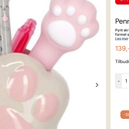
Pen
Pynt skr
formet som en kattepot
tusjene dine orga
Les mer
139,
Tilbud
-
-30%
-30%
-3