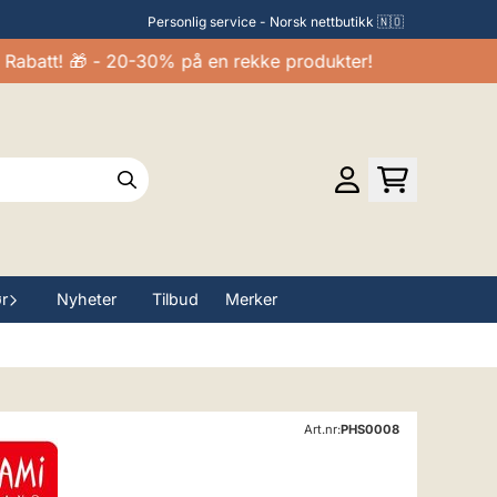
Personlig service - Norsk nettbutikk 🇳🇴
tt! 🎁 - 20-30% på en rekke produkter!
ør
Nyheter
Tilbud
Merker
Art.nr:
PHS0008