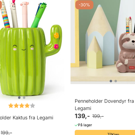
-30%
Penneholder Dovendyr fra
Karakter:
4.0 av 5 mulige
Legami
139,-
199,-
older Kaktus fra Legami
På lager
199,-
Kjøp