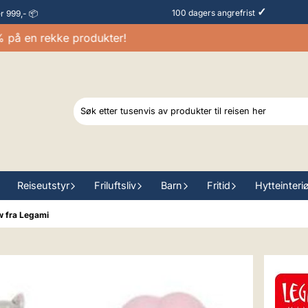
✓
100 dagers angrefrist
er 999,- 📦
en rekke produkter!
Raba
Reiseutstyr
Friluftsliv
Barn
Fritid
Hytteinteri
 fra Legami