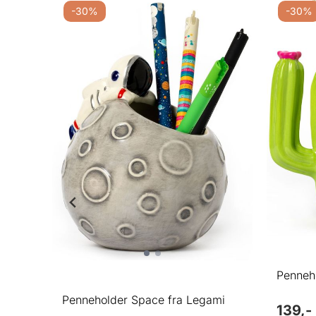
-30%
-30%
mi
Penneh
Penneholder Space fra Legami
139,-