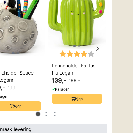
Karakter:
4.0 av 5 mulige
Pennehol
Dovendyr
Penneholder Kaktus
139,-
1
fra Legami
neholder Space
På lager
139,-
 Legami
199,-
,-
199,-
På lager
lager
Kjøp
Kjøp
nrask levering