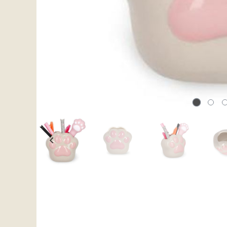
Karakter:
5.0 av 
Penneholder
Penneholder Dinosaur
Dovendyr fra Legami
fra Legami
139,-
139,-
199,-
199,-
På lager
Ikke på lager
Kjøp
Kjøp