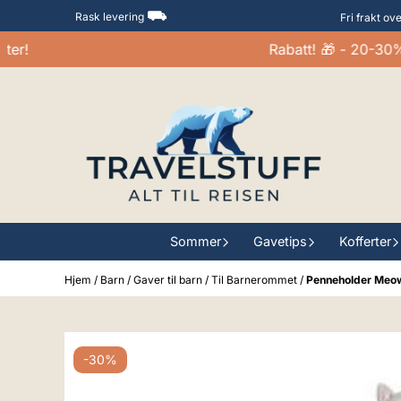
Hopp til innhold
⛟
Rask levering
Fri frakt ov
Rabatt! 🎁 - 20-30% på 
Sommer
Gavetips
Kofferter
Hjem
/
Barn
/
Gaver til barn
/
Til Barnerommet
/
Penneholder Meow
-30%