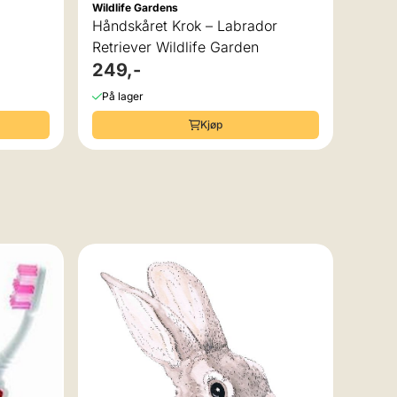
Wildlife Gardens
Groov
Håndskåret Krok – Labrador
Nattl
Retriever Wildlife Garden
249,-
449
På lager
På la
Kjøp
-3
Legam
Refil
svart
41,-
På la