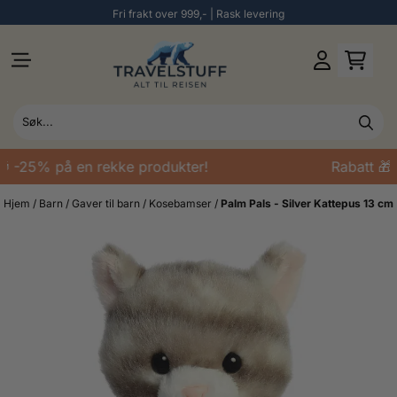
Fri frakt over 999,- | Rask levering
Hopp til innhold
 -25% på en rekke produkter!
Rabatt 🎁 
Hjem
/
Barn
/
Gaver til barn
/
Kosebamser
/
Palm Pals - Silver Kattepus 13 cm