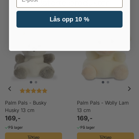
Relaterte produkter
Lås opp 10 %
Karakter:
5.0 av 5 mulige
Palm Pals - Busky
Palm Pals - Wolly Lam
Husky 13 cm
13 cm
169,-
169,-
På lager
På lager
Kjøp
Kjøp