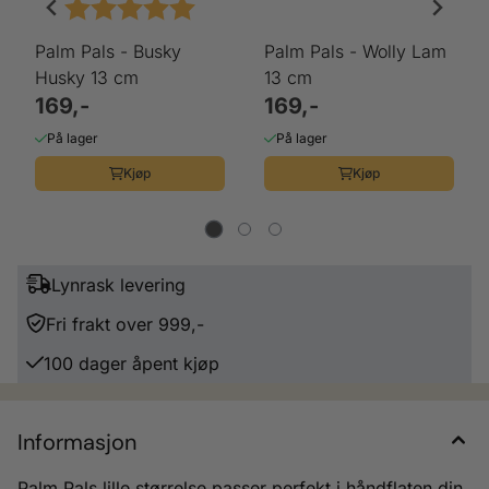
Karakter:
5.0 av 5 mulige
Palm Pals - Busky
Palm Pals - Wolly Lam
Husky 13 cm
13 cm
169,-
169,-
På lager
På lager
Kjøp
Kjøp
Lynrask levering
Fri frakt over 999,-
100 dager åpent kjøp
Informasjon
Palm Pals lille størrelse passer perfekt i håndflaten din.