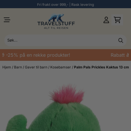
Fri frakt over 999,- | Rask levering
Hopp til innhold
 -25% på en rekke produkter!
Rabatt 🎁 
Hjem
/
Barn
/
Gaver til barn
/
Kosebamser
/
Palm Pals Prickles Kaktus 13 cm