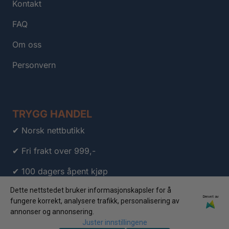
Kontakt
FAQ
Om oss
Personvern
TRYGG HANDEL
✔ Norsk nettbutikk
✔ Fri frakt over 999,-
✔ 100 dagers åpent kjøp
Dette nettstedet bruker informasjonskapsler for å
✔ Personlig kundeservice
Drevet av
fungere korrekt, analysere trafikk, personalisering av
✔ Klarna
annonser og annonsering.
Juster innstillingene