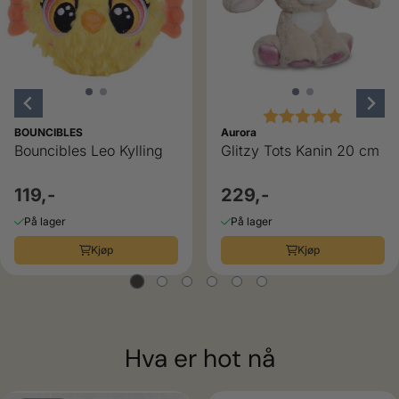
ulige
Karakter:
5.0 av 5
BOUNCIBLES
Aurora
Bouncibles Leo Kylling
Glitzy Tots Kanin 20 cm
119,-
229,-
På lager
På lager
Kjøp
Kjøp
Hva er hot nå