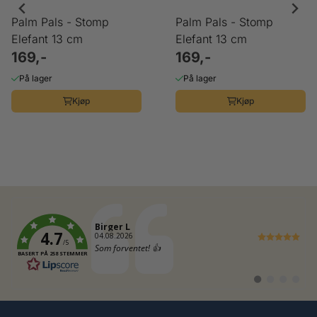
Palm Pals - Stomp
Palm Pals - Stomp
Elefant 13 cm
Elefant 13 cm
169,-
169,-
På lager
På lager
Kjøp
Kjøp
Forfatter:
Birger L
4.7
Dato:
04.08.2026
/5
Tekst:
Som forventet! 👍
BASERT PÅ 258 STEMMER
Bytt
Bytt
Bytt
Bytt
til
til
til
til
#
#
#
#
testimonial
testimonial
testimonia
testimo