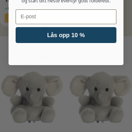
og start ditt neste eventyr godt forberedt.
På lager
Email
Kjøp
Lås opp 10 %
Relaterte produkter