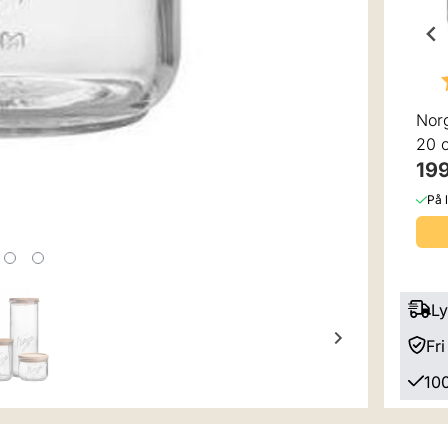
5 mulige
Karakter:
4.0 av 5 mulige
Karakter:
4.0 av 5 mu
Norgesglass Beholder
Norgesglass Beholder
20 cm
20 cm
199,-
199,-
Nor
På lager
På lager
20 
Kjøp
Kjøp
199
På 
Ly
Fri
100