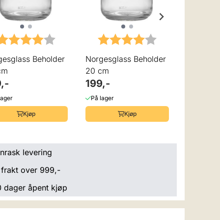
lige
Karak
Norgesgl
20 cm
Karakter:
4.0 av 5 mulige
Karakter:
4.0 av 5 mulige
199,-
gesglass Beholder
Norgesglass Beholder
På lager
cm
20 cm
,-
199,-
lager
På lager
Kjøp
Kjøp
nrask levering
 frakt over 999,-
 dager åpent kjøp