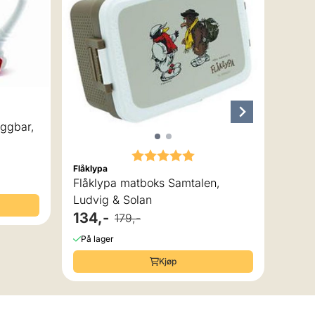
ggbar,
Karakter:
5.0 av 5 mulige
Flåklypa
Flåkly
Flåklypa matboks Samtalen,
Flåkl
Ludvig & Solan
& Sol
134,-
224
179,-
På lager
På la
Kjøp