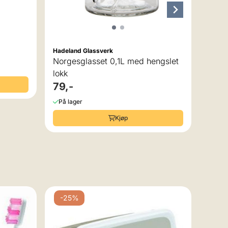
 av 5 mulige
Hadeland Glassverk
Norgesglasset 0,1L med hengslet
lokk
79,-
På lager
Kjøp
-25%
-2