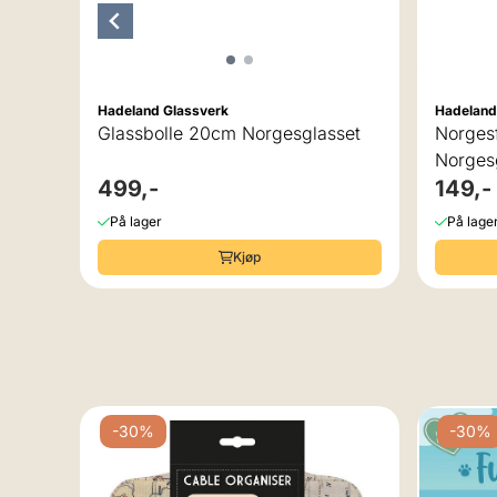
Hadeland Glassverk
Hadeland
Glassbolle 20cm Norgesglasset
Norges
Norges
499,-
149,-
På lager
På lage
Kjøp
-30%
-30%