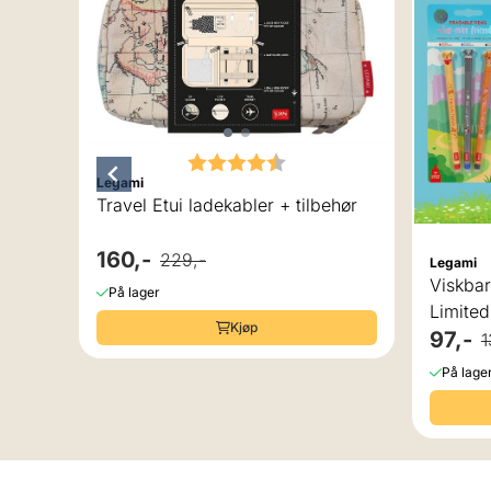
Karakter:
4.3 av 5 mulige
Legami
Travel Etui ladekabler + tilbehør
v 5 mulige
160,-
229,-
Legami
Markers Legami
Viskba
På lager
Limited
Kjøp
97,-
1
På lage