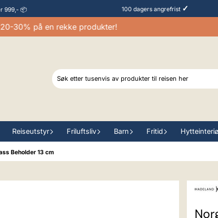
✓
100 dagers angrefrist
er 999,- 📦
-30% på en rekke produkter!
Reiseutstyr
Friluftsliv
Barn
Fritid
Hytteinteri
ass Beholder 13 cm
Nor