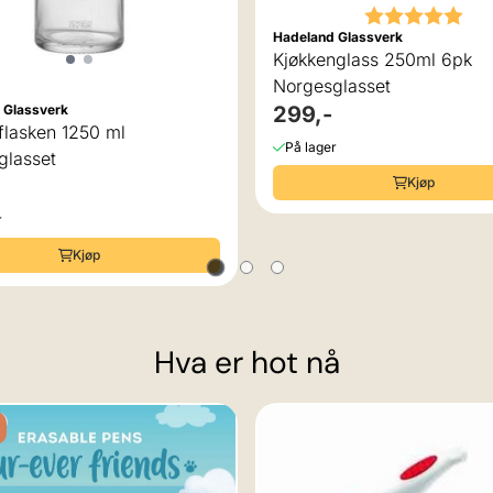
Karakter:
5.0
Hadeland Glassverk
Kjøkkenglass 250ml 6pk
Norgesglasset
299,-
 Glassverk
flasken 1250 ml
På lager
glasset
Kjøp
r
Kjøp
Hva er hot nå