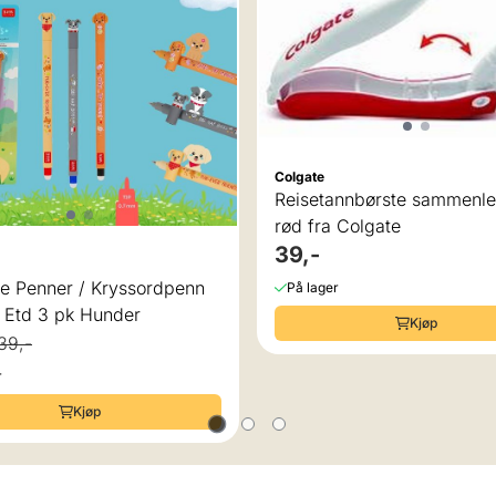
Colgate
Reisetannbørste sammenle
rød fra Colgate
39,-
re Penner / Kryssordpenn
På lager
 Etd 3 pk Hunder
Kjøp
39,-
r
Kjøp