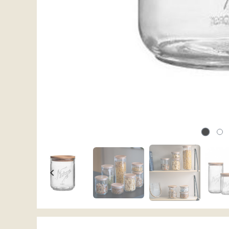
Karakter:
4.0 av 5 mulige
Karakter:
4.0 av 
Norgesglass Beholder
Norgesglass Beholder
20 cm
20 cm
199,-
199,-
På lager
På lager
Kjøp
Kjøp