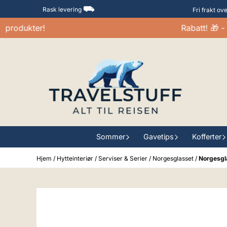
Hopp til innhold
⛟
Rask levering
Fri frakt ov
odukter!
Rabatt! 🎁 - 20
Sommer
Gavetips
Kofferter
Hjem
/
Hytteinteriør
/
Serviser & Serier
/
Norgesglasset
/
Norgesgl