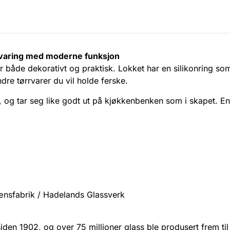
evaring med moderne funksjon
 både dekorativt og praktisk. Lokket har en silikonring som g
ndre tørrvarer du vil holde ferske.
, og tar seg like godt ut på kjøkkenbenken som i skapet. En
lænsfabrik / Hadelands Glassverk
den 1902, og over 75 millioner glass ble produsert frem til 