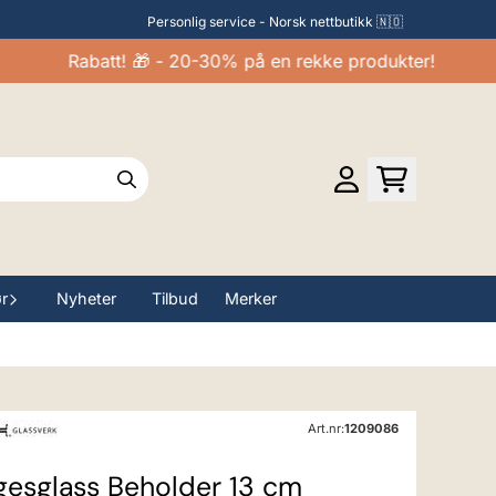
Personlig service - Norsk nettbutikk 🇳🇴
Rabatt! 🎁 - 20-30% på en rekke produkter!
ør
Nyheter
Tilbud
Merker
Art.nr:
1209086
gesglass Beholder 13 cm