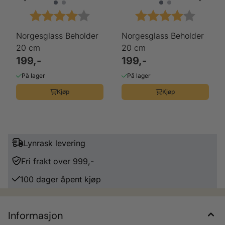
Karakter:
4.0 av 5 mulige
Karakter:
4.0 av 
Norgesglass Beholder
Norgesglass Beholder
20 cm
20 cm
199,-
199,-
På lager
På lager
Kjøp
Kjøp
Lynrask levering
Fri frakt over 999,-
100 dager åpent kjøp
Informasjon