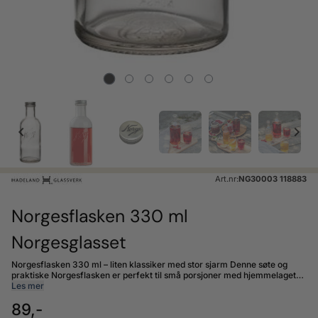
Art.nr:
NG30003 118883
Norgesflasken 330 ml
Norgesglasset
Norgesflasken 330 ml – liten klassiker med stor sjarm Denne søte og
praktiske Norgesflasken er perfekt til små porsjoner med hjemmelaget
saft, juice eller andre kalde drikker. Den ikoniske «Norge»-logoen og
Les mer
skrukorken gir flasken et nostalgisk og ekte norsk preg – ideell til
89,-
borddekking, piknik eller barnebursdager. Flasken er like vakker på
kjøkkenbenken som på hytta, og er laget for både oppbevaring og