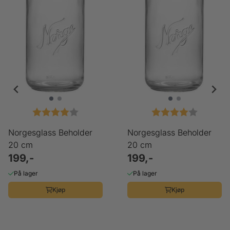
ulige
Karakter:
4.0 av 5 mulige
Karakter:
4.0 av 5
Norgesglass Beholder
Norgesglass Beholder
20 cm
20 cm
199,-
199,-
På lager
På lager
Kjøp
Kjøp