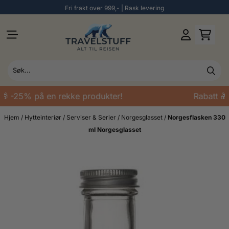
Fri frakt over 999,- | Rask levering
Hopp til innhold
🎁 -25% på en rekke produkter!
Rabatt 🎁
Hjem
/
Hytteinteriør
/
Serviser & Serier
/
Norgesglasset
/
Norgesflasken 330
ml Norgesglasset