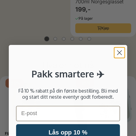
700ml Norgesglasset
199,-
På lager
Kjøp
Hva er hot nå
Pakk smartere ✈️
-25%
-25%
Få 10 % rabatt på din første bestilling. Bli med
og start ditt neste eventyr godt forberedt.
Email
Lås opp 10 %
Flåklypa