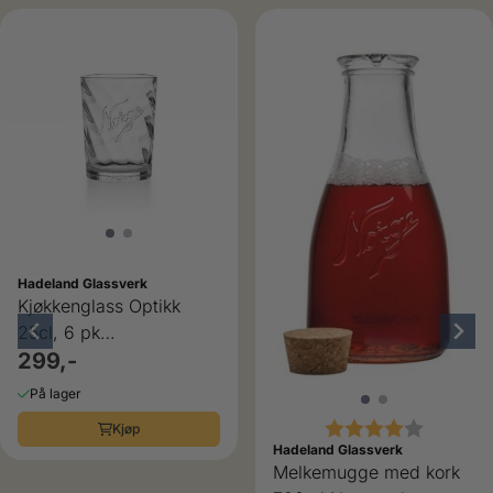
Hadeland Glassverk
Kjøkkenglass Optikk
25cl, 6 pk
Norgesglasset
299,-
På lager
Karakter:
4.0 av 5
Kjøp
Hadeland Glassverk
Melkemugge med kork